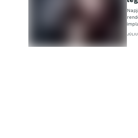
Napj
rend
impl
terje
JÚLIU