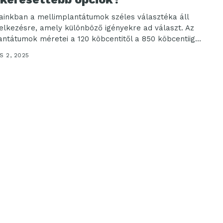
ainkban a mellimplantátumok széles választéka áll
elkezésre, amely különböző igényekre ad választ. Az
antátumok méretei a 120 köbcentitől a 850 köbcentiig
dnek, de...
S 2, 2025