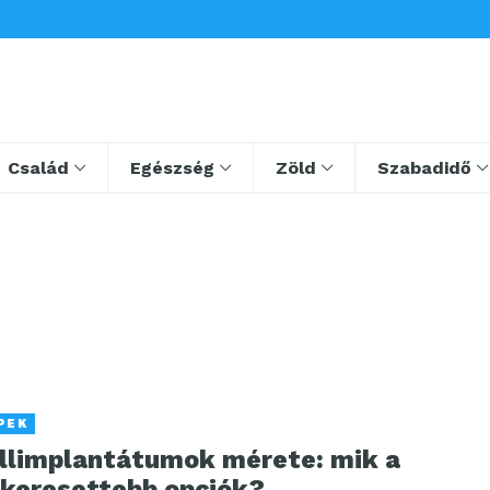
Család
Egészség
Zöld
Szabadidő
PEK
llimplantátumok mérete: mik a
gkeresettebb opciók?