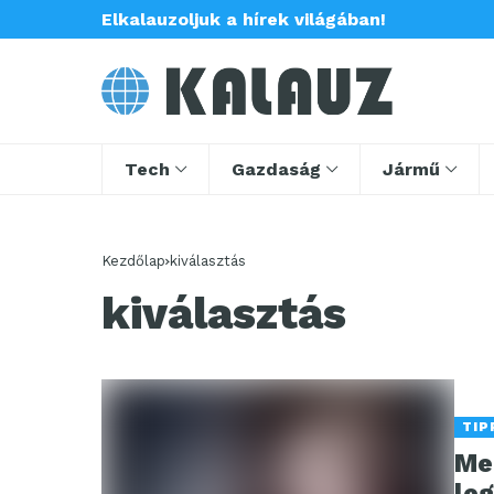
Elkalauzoljuk a hírek világában!
Tech
Gazdaság
Jármű
Kezdőlap
kiválasztás
kiválasztás
TIP
Me
le