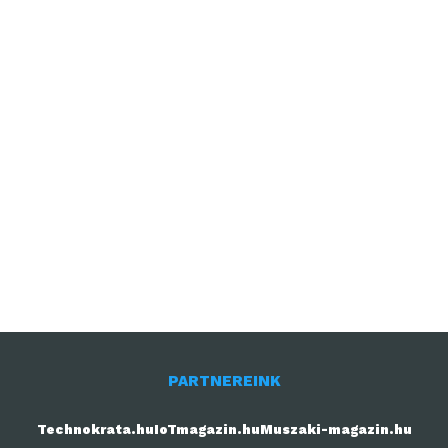
PARTNEREINK
Technokrata.hu
IoTmagazin.hu
Muszaki-magazin.hu