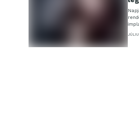
Napj
rend
impl
terje
JÚLIU