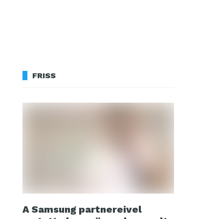
FRISS
A Samsung partnereivel