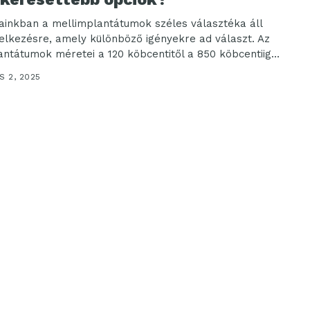
ainkban a mellimplantátumok széles választéka áll
elkezésre, amely különböző igényekre ad választ. Az
antátumok méretei a 120 köbcentitől a 850 köbcentiig
dnek, de...
S 2, 2025