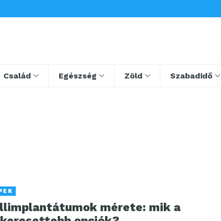
Család
Egészség
Zöld
Szabadidő
PEK
llimplantátumok mérete: mik a
gkeresettebb opciók?