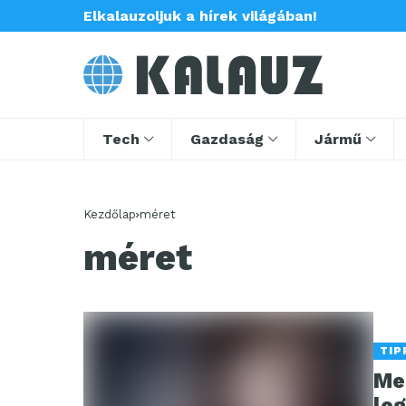
Elkalauzoljuk a hírek világában!
Tech
Gazdaság
Jármű
Kezdőlap
méret
méret
TIP
Me
le