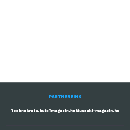
PARTNEREINK
Technokrata.hu
IoTmagazin.hu
Muszaki-magazin.hu