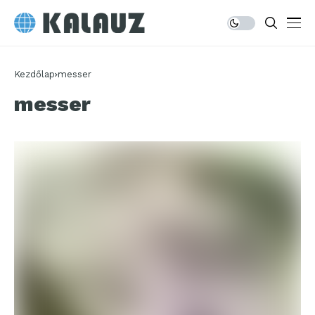
Kezdőlap
messer
messer