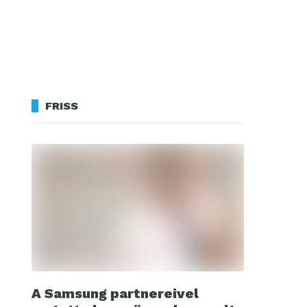
FRISS
A Samsung partnereivel