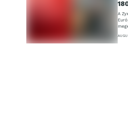
18
A Zy
Euró
mege
AUGU