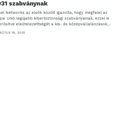
031 szabványnak
xel Networks az elsők között igazolta, hogy megfelel az
pai Unió legújabb kiberbiztonsági szabványainak, ezzel is
rősítve elkötelezettségét a kis- és középvállalkozások...
SZTUS 19, 2025