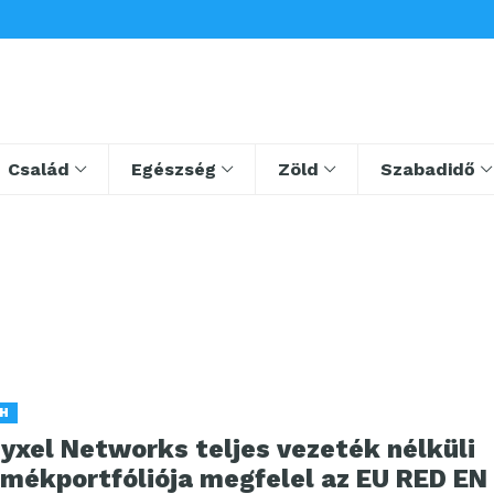
Család
Egészség
Zöld
Szabadidő
H
yxel Networks teljes vezeték nélküli
rmékportfóliója megfelel az EU RED EN