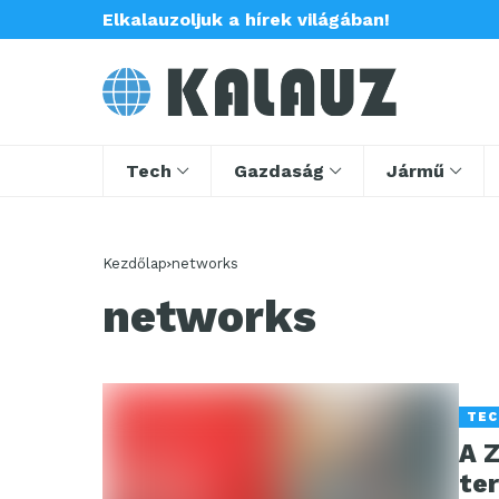
Elkalauzoljuk a hírek világában!
Tech
Gazdaság
Jármű
Kezdőlap
networks
networks
TEC
A Z
te