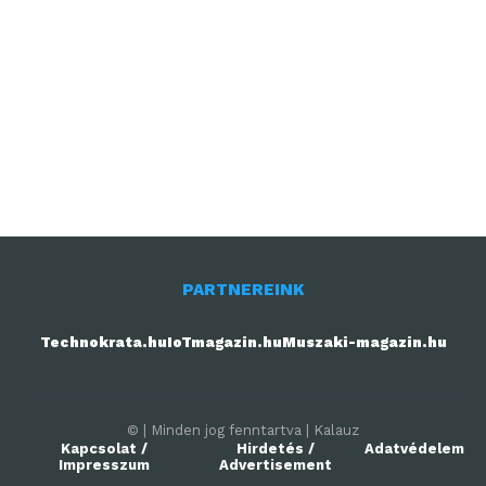
PARTNEREINK
Technokrata.hu
IoTmagazin.hu
Muszaki-magazin.hu
© | Minden jog fenntartva | Kalauz
Kapcsolat /
Hirdetés /
Adatvédelem
Impresszum
Advertisement