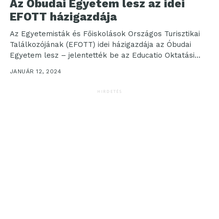
Az Óbudai Egyetem lesz az idei
EFOTT házigazdája
Az Egyetemisták és Főiskolások Országos Turisztikai
Találkozójának (EFOTT) idei házigazdája az Óbudai
Egyetem lesz – jelentették be az Educatio Oktatási
Szakkiállítás megnyitóján. A...
JANUÁR 12, 2024
HIRDETÉS