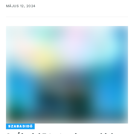
magyar nyelvű műszaki képzés – emelte ki...
MÁJUS 12, 2024
SZABADIDŐ