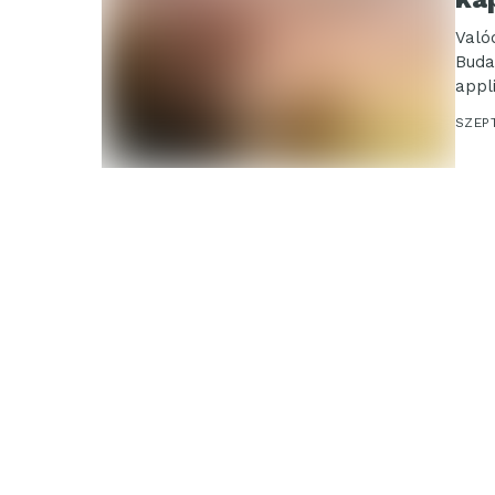
Való
Buda
appl
SZEP