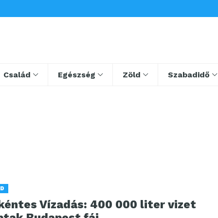
Család
Egészség
Zöld
Szabadidő
LD
éntes Vízadás: 400 000 liter vizet
ptak Budapest fái