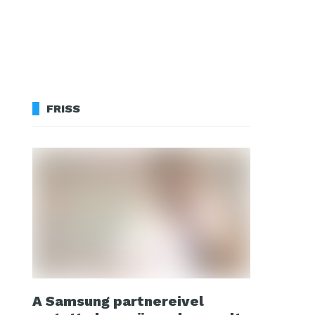
FRISS
A Samsung partnereivel