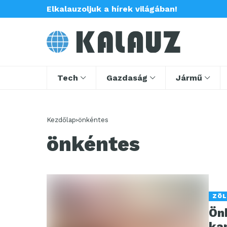
Elkalauzoljuk a hírek világában!
Tech
Gazdaság
Jármű
Kezdőlap
önkéntes
önkéntes
ZÖ
Önk
ka