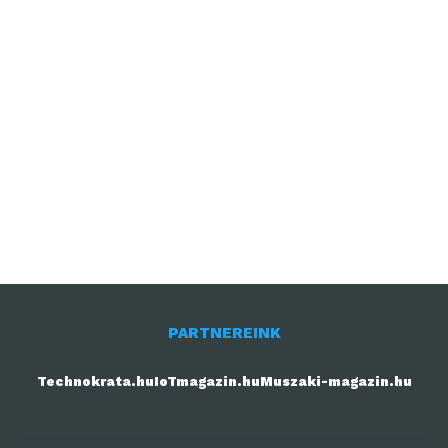
PARTNEREINK
Technokrata.hu
IoTmagazin.hu
Muszaki-magazin.hu