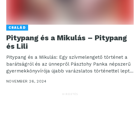
CSALÁD
Pitypang és a Mikulás – Pitypang
és Lili
Pitypang és a Mikulás: Egy szívmelengető történet a
barátságról és az ünnepről Pásztohy Panka népszerű
gyermekkönyvírója újabb varázslatos történettel lepte
meg az olvasókat....
NOVEMBER 26, 2024
HIRDETÉS