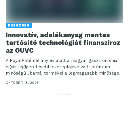
EGÉSZSÉG
Innovatív, adalékanyag mentes
tartósító technológiát finanszíroz
az OUVC
A RoyalPaté néhány év alatt a magyar gasztronómia
egyik legígéretesebb szereplőjévé vált: prémium
minőségű libamáj termékei a legmagasabb minőséget
képviselik, és már nemzetközi...
OKTÓBER 13, 2025
HIRDETÉS