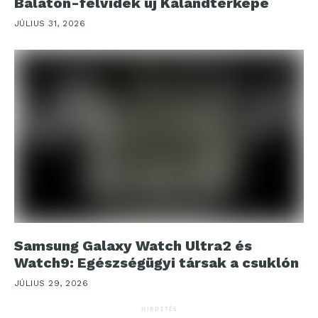
Balaton-felvidék új Kalandtérképe
JÚLIUS 31, 2026
Samsung Galaxy Watch Ultra2 és
Watch9: Egészségügyi társak a csuklón
JÚLIUS 29, 2026
HIRDETÉS