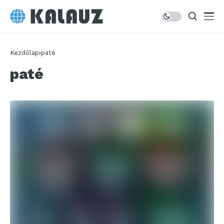
Kezdőlap
paté
paté