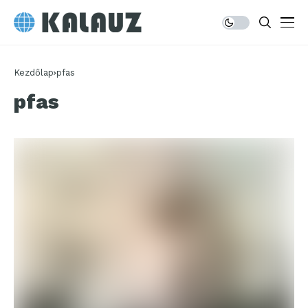
Kezdőlap
pfas
pfas