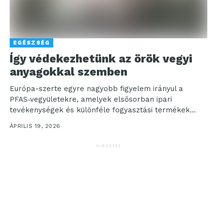
EGÉSZSÉG
Így védekezhetünk az örök vegyi
anyagokkal szemben
Európa-szerte egyre nagyobb figyelem irányul a
PFAS‑vegyületekre, amelyek elsősorban ipari
tevékenységek és különféle fogyasztási termékek
használata révén juthatnak a környezetbe. „Mivel az
ÁPRILIS 19, 2026
ivóvízbe...
HIRDETÉS