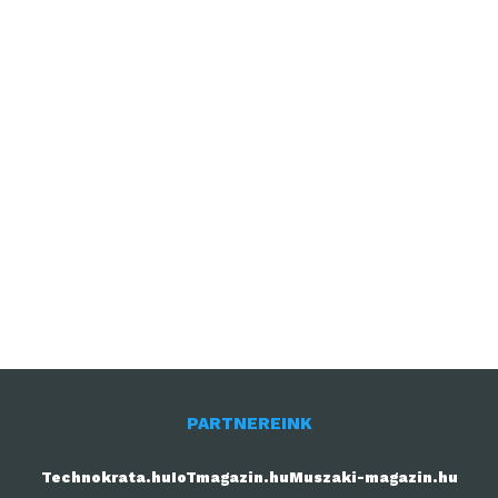
PARTNEREINK
Technokrata.hu
IoTmagazin.hu
Muszaki-magazin.hu