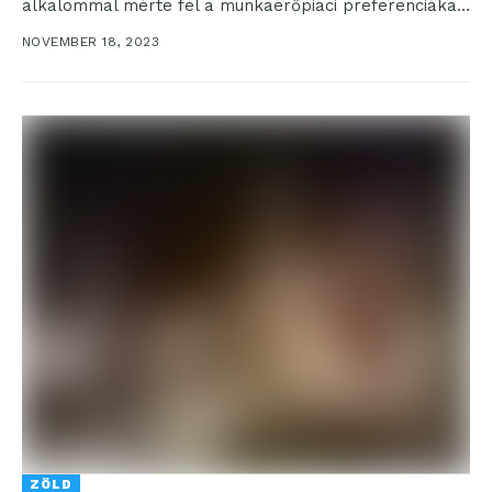
alkalommal mérte fel a munkaerőpiaci preferenciákat
és átadta az Év Legvonzóbb...
NOVEMBER 18, 2023
ZÖLD