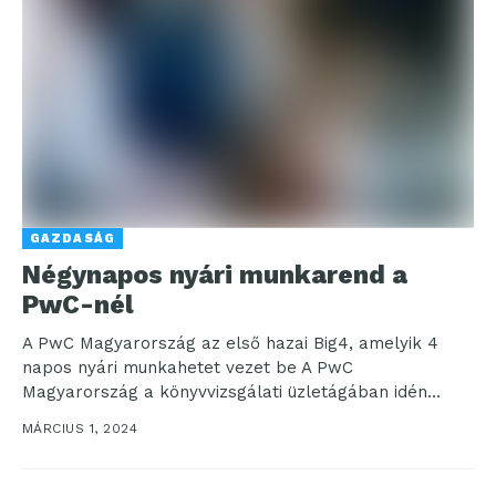
GAZDASÁG
Négynapos nyári munkarend a
PwC-nél
A PwC Magyarország az első hazai Big4, amelyik 4
napos nyári munkahetet vezet be A PwC
Magyarország a könyvvizsgálati üzletágában idén
nyáron pilot...
MÁRCIUS 1, 2024