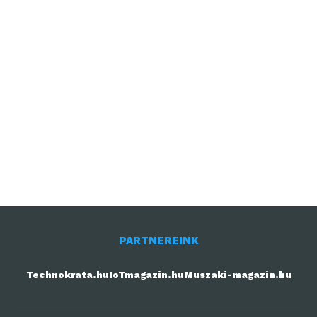
PARTNEREINK
Technokrata.hu
IoTmagazin.hu
Muszaki-magazin.hu