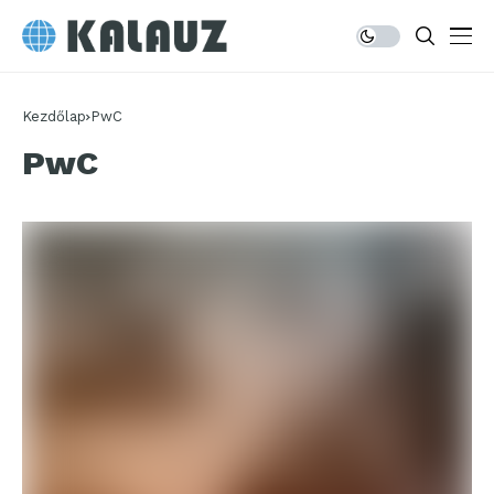
Kezdőlap
PwC
PwC