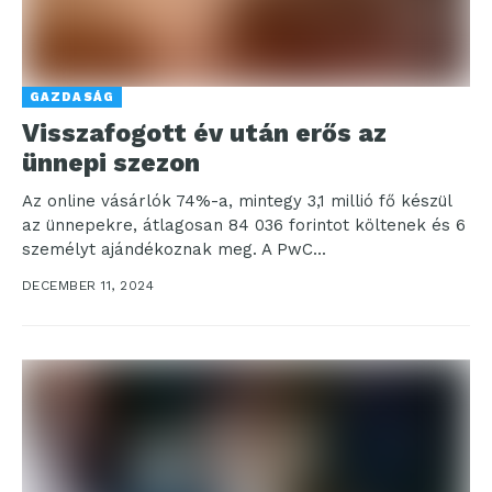
GAZDASÁG
Visszafogott év után erős az
ünnepi szezon
Az online vásárlók 74%-a, mintegy 3,1 millió fő készül
az ünnepekre, átlagosan 84 036 forintot költenek és 6
személyt ajándékoznak meg. A PwC...
DECEMBER 11, 2024