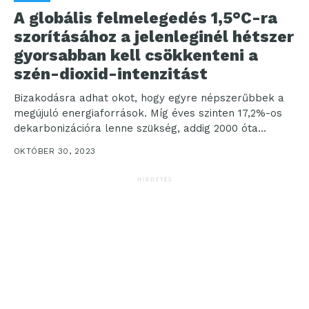
A globális felmelegedés 1,5°C-ra
szorításához a jelenleginél hétszer
gyorsabban kell csökkenteni a
szén-dioxid-intenzitást
Bizakodásra adhat okot, hogy egyre népszerűbbek a
megújuló energiaforrások. Míg éves szinten 17,2%-os
dekarbonizációra lenne szükség, addig 2000 óta
egyetlen G20-országnak sem sikerült évi...
OKTÓBER 30, 2023
HIRDETÉS