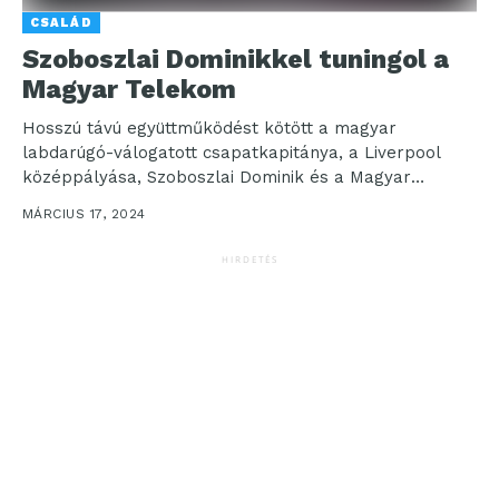
CSALÁD
Szoboszlai Dominikkel tuningol a
Magyar Telekom
Hosszú távú együttműködést kötött a magyar
labdarúgó-válogatott csapatkapitánya, a Liverpool
középpályása, Szoboszlai Dominik és a Magyar
Telekom. A megállapodás első lépéseként a
MÁRCIUS 17, 2024
válogatott...
HIRDETÉS