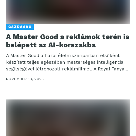
GAZDASÁG
A Master Good a reklámok terén is
belépett az AI-korszakba
A Master Good a hazai élelmiszeriparban elsőként
készített teljes egészében mesterséges intelligencia
segítségével létrehozott reklámfilmet. A Royal Tanyasi
Csirke novemberi kampányfilmje nemcsak
NOVEMBER 13, 2025
látványában...