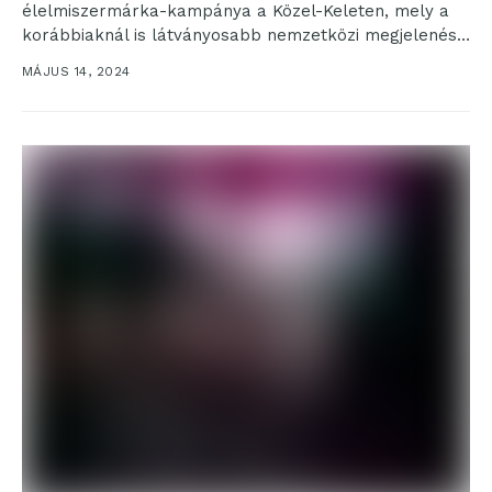
élelmiszermárka-kampánya a Közel-Keleten, mely a
korábbiaknál is látványosabb nemzetközi megjelenést
biztosít a Hajdú sajtok számára....
MÁJUS 14, 2024