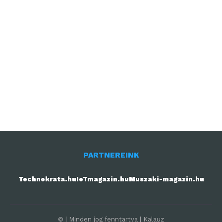
PARTNEREINK
Technokrata.hu
IoTmagazin.hu
Muszaki-magazin.hu
© | Minden jog fenntartva | Kalauz