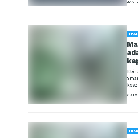
JANU
IPA
Ma
ad
ka
Elér
Smar
készí
OKTÓ
IPA