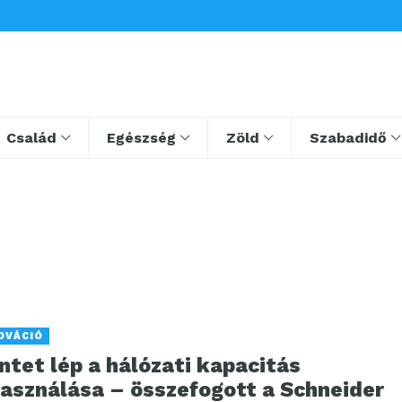
Család
Egészség
Zöld
Szabadidő
OVÁCIÓ
ntet lép a hálózati kapacitás
használása – összefogott a Schneider