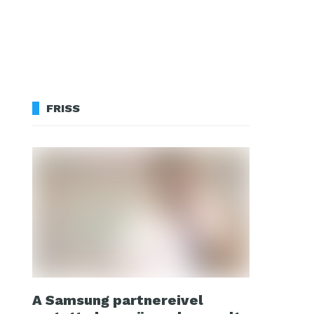
FRISS
A Samsung partnereivel