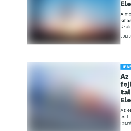
Ele
A me
kiha
Krak
JÚLIU
IPA
Az
fej
tal
Ele
Az e
és h
ipar