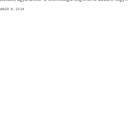
konyabban használjuk fel az...
MBER 9, 2024