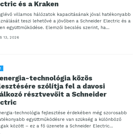
ctric és a Kraken
glévő villamos hálózatok kapacitásának jóval hatékonyabb
sználását teszi lehetővé a jövőben a Schneider Electric és a
en együttműködése. Elemzői becslés szerint, ha...
S 13, 2026
R
 energia-technológia közös
lesztésére szólítja fel a davosi
álkozó résztvevőit a Schneider
ctric
nergia-technológia fejlesztése érdekében még szorosabb
atékonyabb együttműködésre van szükség a különböző
ágak között – ez a fő üzenete a Schneider Electric...