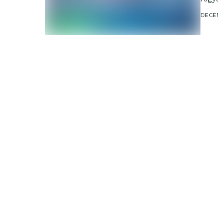
haté
DECE