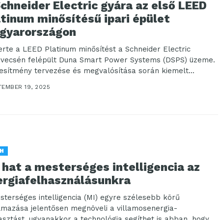
chneider Electric gyára az első LEED
tinum minősítésű ipari épület
gyarországon
erte a LEED Platinum minősítést a Schneider Electric
vecsén felépült Duna Smart Power Systems (DSPS) üzeme.
tesítmény tervezése és megvalósítása során kiemelt...
TEMBER 19, 2025
H
 hat a mesterséges intelligencia az
ergiafelhasználásunkra
sterséges intelligencia (MI) egyre szélesebb körű
lmazása jelentősen megnöveli a villamosenergia-
asztást, ugyanakkor a technológia segíthet is abban, hogy