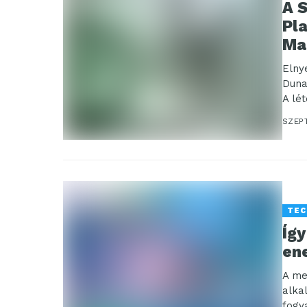
A S
Pla
Ma
Elny
Duna
A lé
SZEP
TEC
Így
en
A me
alka
fogy