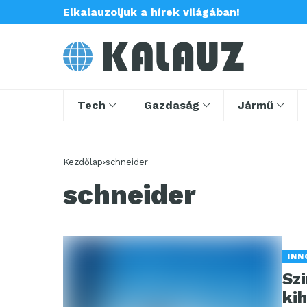
Elkalauzoljuk a hírek világában!
Tech
Gazdaság
Jármű
Kezdőlap
schneider
schneider
INN
Szi
ki