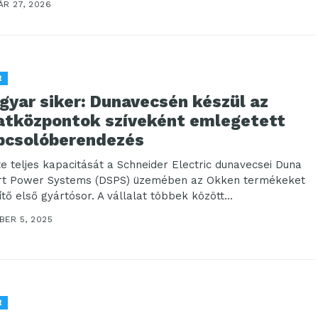
ÁR 27, 2026
R
gyar siker: Dunavecsén készül az
atközpontok szíveként emlegetett
pcsolóberendezés
te teljes kapacitását a Schneider Electric dunavecsei Duna
t Power Systems (DSPS) üzemében az Okken termékeket
tő első gyártósor. A vállalat többek között...
BER 5, 2025
R