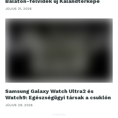
Balaton-felvidék új Kalandtérképe
JÚLIUS 31, 2026
Samsung Galaxy Watch Ultra2 és
Watch9: Egészségügyi társak a csuklón
JÚLIUS 29, 2026
HIRDETÉS