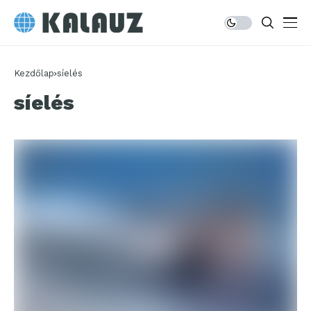
Kezdőlap
síelés
síelés