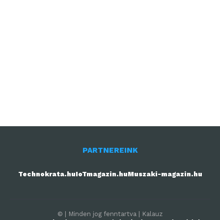
PARTNEREINK
Technokrata.hu
IoTmagazin.hu
Muszaki-magazin.hu
© | Minden jog fenntartva | Kalauz