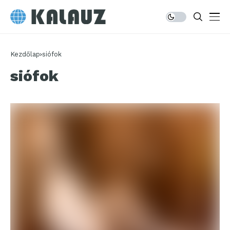
Kezdőlap
siófok
siófok