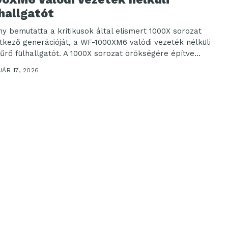
hallgatót
ny bemutatta a kritikusok által elismert 1000X sorozat
tkező generációját, a WF-1000XM6 valódi vezeték nélküli
zűrő fülhallgatót. A 1000X sorozat örökségére építve...
ÁR 17, 2026