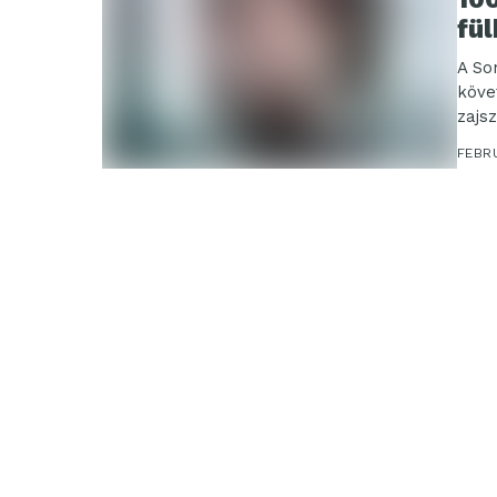
fül
A So
köve
zajs
FEBRU