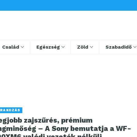
Család
Egészség
Zöld
Szabadidő
RAKOZÁS
legjobb zajszűrés, prémium
ngminőség – A Sony bemutatja a WF-
00XM6 valódi vezeték nélküli