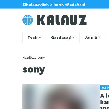
Elkalauzoljuk a hírek világában!
Tech
Gazdaság
Jármű
Kezdőlap
sony
sony
SZÓ
A 
ha
10