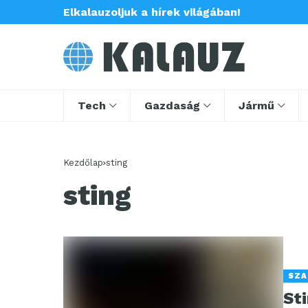
Elkalauzoljuk a hírek világában!
Tech
Gazdaság
Jármű
Kezdőlap
sting
sting
SZA
St