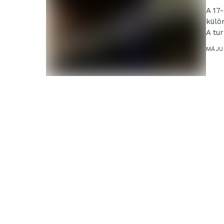
A 17
külö
A tu
MÁJUS