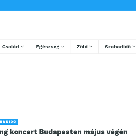
Család
Egészség
Zöld
Szabadidő
BADIDŐ
ing koncert Budapesten május végén