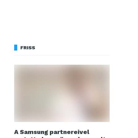
FRISS
A Samsung partnereivel