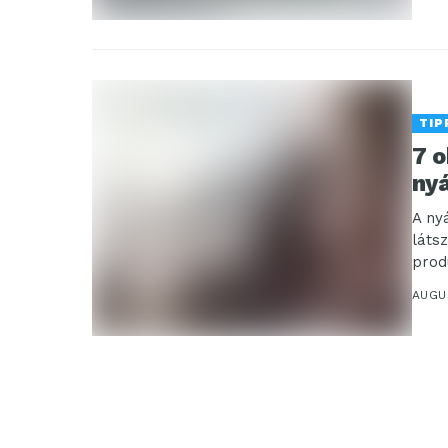
TIP
7 o
ny
A ny
láts
prod
AUGU