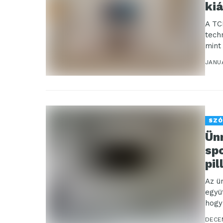
kiá
A TC
tech
mint
JANUÁ
SZÓ
Ünn
sp
pil
Az ü
együ
hogy
DECE