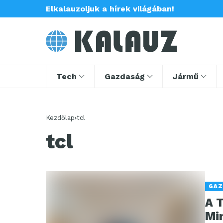
Elkalauzoljuk a hírek világában!
Tech
Gazdaság
Jármű
Kezdőlap
tcl
tcl
GAZ
A 
Min