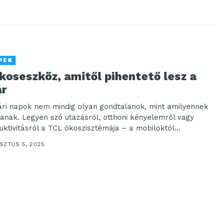
PEK
koseszköz, amitől pihentető lesz a
ár
ári napok nem mindig olyan gondtalanok, mint amilyennek
zanak. Legyen szó utazásról, otthoni kényelemről vagy
uktivitásról a TCL ökoszisztémája – a mobiloktól...
SZTUS 5, 2025