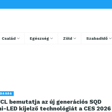
Család
Egészség
Zöld
Szabadidő
DASÁG
TCL bemutatja az új generációs SQD
i-LED kijelző technológiát a CES 2026