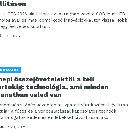
llításon
L a CES 2026 kiállításra az iparágban vezető SQD-Mini LED
nológiával és más kiemelkedő innovációkkal tér vissza. Több
 egy évtizedes kutatás...
R 17, 2026
RAKOZÁS
epi összejövetelektől a téli
ortokig: technológia, ami minden
lanatban veled van
nnepi készülődés kezdetén az izgatott várakozással gyakran
tt jár a főzés és a vendéglátással kapcsolatos teendők,
 a látogatók kellemes emlékekkel távozhassanak....
MBER 29, 2025