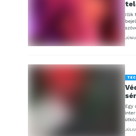
te
Illik
beje
szöv
JÚNIU
TEC
Vé
sér
Egy 
inte
útkö
magu
JÚLIU