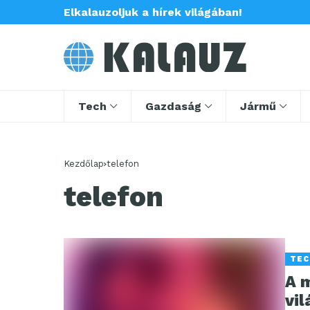
Elkalauzoljuk a hírek világában!
Tech
Gazdaság
Jármű
Kezdőlap
telefon
telefon
TEC
A m
vil