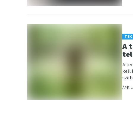
TEC
A t
tel
A te
kell
szab
ÁPRIL