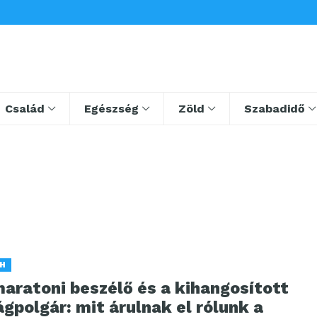
Család
Egészség
Zöld
Szabadidő
H
aratoni beszélő és a kihangosított
ágpolgár: mit árulnak el rólunk a