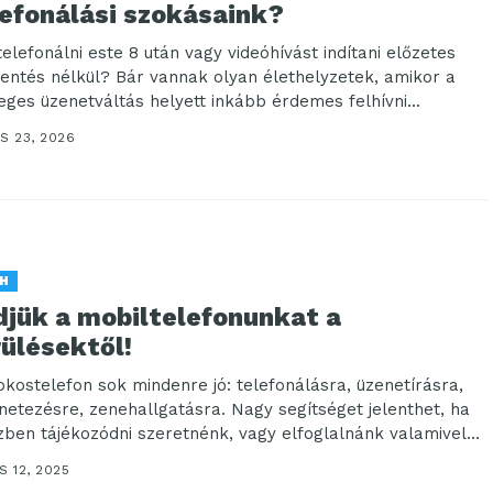
lefonálási szokásaink?
 telefonálni este 8 után vagy videóhívást indítani előzetes
lentés nélkül? Bár vannak olyan élethelyzetek, amikor a
eges üzenetváltás helyett inkább érdemes felhívni...
S 23, 2026
H
djük a mobiltelefonunkat a
ülésektől!
okostelefon sok mindenre jó: telefonálásra, üzenetírásra,
rnetezésre, zenehallgatásra. Nagy segítséget jelenthet, ha
zben tájékozódni szeretnénk, vagy elfoglalnánk valamivel
nkat, esetleg tanulnánk, szórakoznánk,...
S 12, 2025