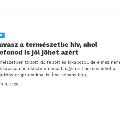
H
avasz a természetbe hív, ahol
efonod is jól jöhet azért
rmészetben töltött idő feltölt és kikapcsol, de ehhez nem
 kikapcsolnod okostelefonodat, ugyanis hasznos lehet a
adidős programoknál is! Íme néhány tipp,...
IS 11, 2025