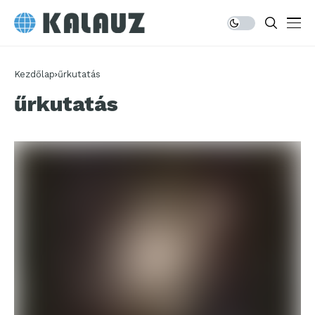
Kezdőlap
űrkutatás
űrkutatás