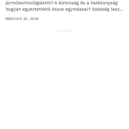
járműtechnológiáktól? A biztonság és a hatékonyság
hogyan egyeztethető össze egymással? Szükség lesz-
e még mérnökökre, vagy a mesterséges...
MÁRCIUS 25, 2024
HIRDETÉS