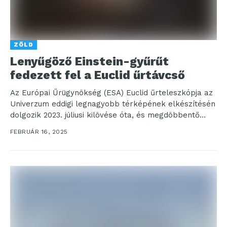
ZÖLD
Lenyűgöző Einstein-gyűrűt
fedezett fel a Euclid űrtávcső
Az Európai Űrügynökség (ESA) Euclid űrteleszkópja az
Univerzum eddigi legnagyobb térképének elkészítésén
dolgozik 2023. júliusi kilövése óta, és megdöbbentő
felfedezést tett. A most...
FEBRUÁR 16, 2025