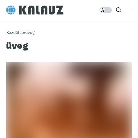
Kezdőlap
üveg
üveg