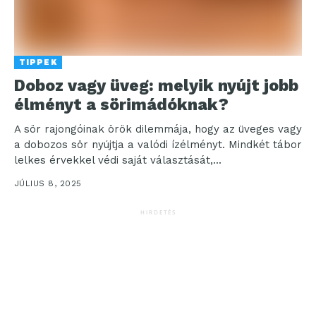
TIPPEK
Doboz vagy üveg: melyik nyújt jobb
élményt a sörimádóknak?
A sör rajongóinak örök dilemmája, hogy az üveges vagy
a dobozos sör nyújtja a valódi ízélményt. Mindkét tábor
lelkes érvekkel védi saját választását,...
JÚLIUS 8, 2025
HIRDETÉS