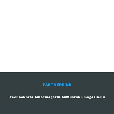
PARTNEREINK
Technokrata.hu
IoTmagazin.hu
Muszaki-magazin.hu