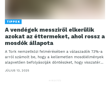
TIPPEK
A vendégek messziről elkerülik
azokat az éttermeket, ahol rossz a
mosdók állapota
A Tork nemzetközi felmérésében a válaszadók 73%-a
arról számolt be, hogy a kellemetlen mosdóélmények
alapvetően befolyásolják döntésüket, hogy visszatérő
vendégek lesznek-e1 a vendéglátóhelyeken...
JÚLIUS 13, 2025
HIRDETÉS