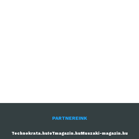
PARTNEREINK
Technokrata.hu
IoTmagazin.hu
Muszaki-magazin.hu