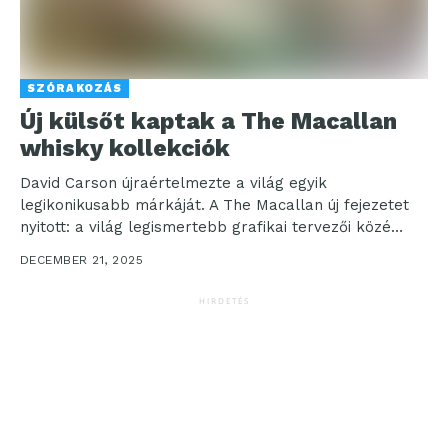
SZÓRAKOZÁS
Új külsőt kaptak a The Macallan
whisky kollekciók
David Carson újraértelmezte a világ egyik
legikonikusabb márkáját. A The Macallan új fejezetet
nyitott: a világ legismertebb grafikai tervezői közé
tartozó David Carson...
DECEMBER 21, 2025
HIRDETÉS