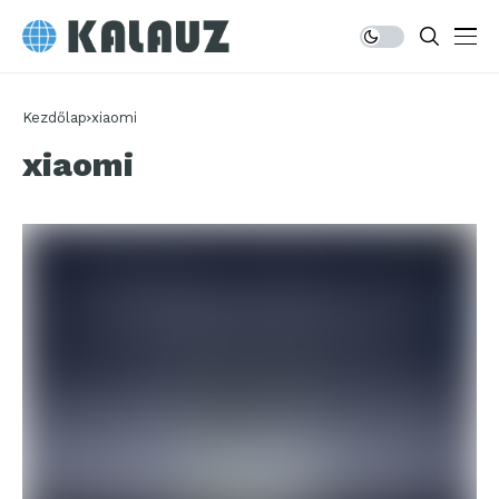
Kezdőlap
xiaomi
xiaomi