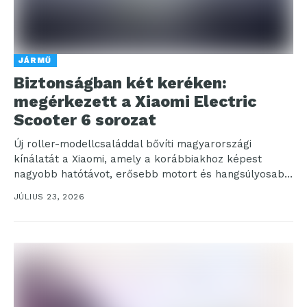
JÁRMŰ
Biztonságban két keréken:
megérkezett a Xiaomi Electric
Scooter 6 sorozat
Új roller-modellcsaláddal bővíti magyarországi
kínálatát a Xiaomi, amely a korábbiakhoz képest
nagyobb hatótávot, erősebb motort és hangsúlyosabb
biztonsági megoldásokat kínál a napi ingázóknak...
JÚLIUS 23, 2026