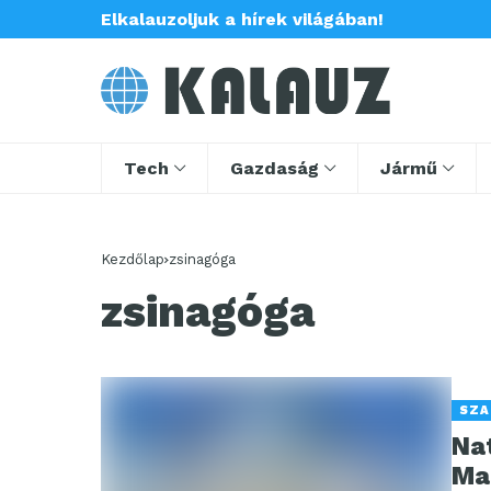
Elkalauzoljuk a hírek világában!
Tech
Gazdaság
Jármű
Kezdőlap
zsinagóga
zsinagóga
SZA
Na
Ma