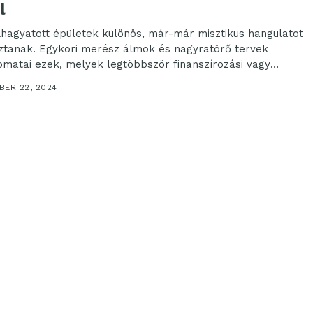
l
lhagyatott épületek különös, már-már misztikus hangulatot
ztanak. Egykori merész álmok és nagyratörő tervek
omatai ezek, melyek legtöbbször finanszírozási vagy
ikai okokból nem...
BER 22, 2024