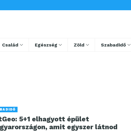
Család
Egészség
Zöld
Szabadidő
BADIDŐ
tGeo: 5+1 elhagyott épület
gyarországon, amit egyszer látnod