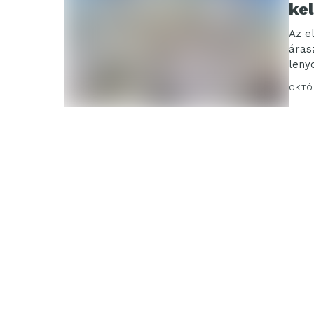
kel
Az e
áras
leny
polit
OKTÓ