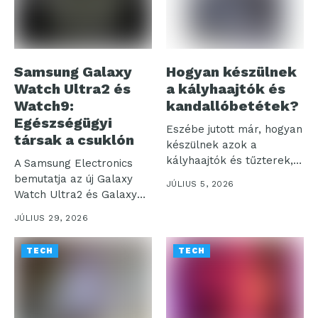
Samsung Galaxy
Hogyan készülnek
Watch Ultra2 és
a kályhaajtók és
Watch9:
kandallóbetétek?
Egészségügyi
Eszébe jutott már, hogyan
társak a csuklón
készülnek azok a
kályhaajtók és tűzterek,
A Samsung Electronics
amelyek otthonaink...
bemutatja az új Galaxy
JÚLIUS 5, 2026
Watch Ultra2 és Galaxy
Watch9...
JÚLIUS 29, 2026
TECH
TECH