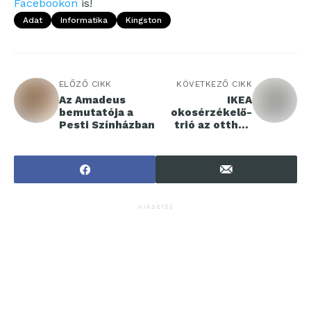
Facebookon
is!
Adat
Informatika
Kingston
ELŐZŐ CIKK
KÖVETKEZŐ CIKK
Az Amadeus
IKEA
bemutatója a
okosérzékelő-
Pesti Színházban
trió az otthon
távoli
felügyeletéhez
és vezérléséhez
HIRDETÉS