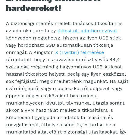
hardvereket!
A biztonsági mentés mellett tanácsos titkosítani is
az adatokat, amit egy
titkosított adathordozóval
könnyedén megtehetsz, hiszen az ilyen USB stick
vagy hordozható SSD automatikusan titkosítja
önmagát. A Kingston
X (Twitter) felmérése
rámutatott, hogy a szavazásban részt vevők 44,4
százaléka még mindig hagyományos USB-kulcsot
használ titkosított helyett, pedig egy ilyen eszközzel
sok fejfájástól megkímélhetnénk magunkat. Ha saját
számítógépről vagy mobileszközről dolgozol, vagy
éppen a céges eszközeidet használod a
munkahelyeden kívül (pl. távmunka, utazás során),
akkor a VPN használat mellett a titkosításra is
különösen figyelj oda az adatok tárolásánál és
mozgatásánál, áthelyezésénél is, és tartsd be a
munkáltatód által előírt biztonsági utasításokat. Így