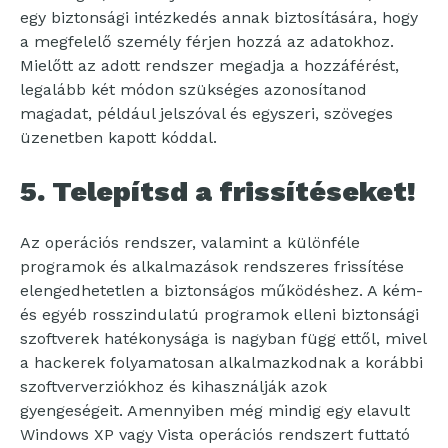
egy biztonsági intézkedés annak biztosítására, hogy
a megfelelő személy férjen hozzá az adatokhoz.
Mielőtt az adott rendszer megadja a hozzáférést,
legalább két módon szükséges azonosítanod
magadat, például jelszóval és egyszeri, szöveges
üzenetben kapott kóddal.
5. Telepítsd a frissítéseket!
Az operációs rendszer, valamint a különféle
programok és alkalmazások rendszeres frissítése
elengedhetetlen a biztonságos működéshez. A kém-
és egyéb rosszindulatú programok elleni biztonsági
szoftverek hatékonysága is nagyban függ ettől, mivel
a hackerek folyamatosan alkalmazkodnak a korábbi
szoftververziókhoz és kihasználják azok
gyengeségeit. Amennyiben még mindig egy elavult
Windows XP vagy Vista operációs rendszert futtató