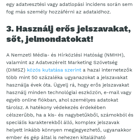
egy adatvesztési vagy adatlopási incidens során sem
fog más személy hozzáférni az adataidhoz.
3.
Használj erős jelszavakat,
sőt, jelmondatokat!
A Nemzeti Média- és Hírközlési Hatóság (NMHH),
valamint az Adatvezérelt Marketing Szövetség
(DIMSZ)
közös kutatása szerint
a hazai internetezők
több mint 50 százaléka ugyanazokat a jelszavakat
használja évek óta. Ügyelj rá, hogy erős jelszavakat
használj minden technológiai eszközön, e-mail vagy
egyéb online fiókban, ahol személyes adatokat
tárolsz. A hatékony védekezés érdekében
célszerűbb, ha a kis- és nagybetűkből, számokból és
speciális karakterekből álló, komplex jelszavak
helyett inkább könnyen megjegyezhető, ugyanakkor
ember és gép által is nehezen kitalálható