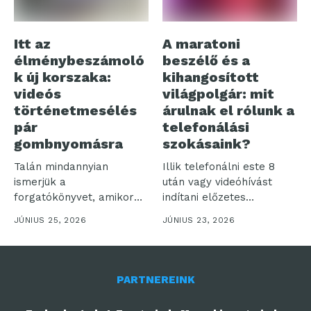
Itt az
A maratoni
élménybeszámoló
beszélő és a
k új korszaka:
kihangosított
videós
világpolgár: mit
történetmesélés
árulnak el rólunk a
pár
telefonálási
gombnyomásra
szokásaink?
Talán mindannyian
Illik telefonálni este 8
ismerjük a
után vagy videóhívást
forgatókönyvet, amikor
indítani előzetes
egy felejthetetlen
bejelentés nélkül? Bár...
JÚNIUS 25, 2026
JÚNIUS 23, 2026
utazásról hazatérve több
száz...
PARTNEREINK