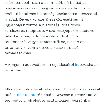
számítógépet használsz, mielőbb frissítsd az
operációs rendszert vagy az egész eszközt, mert
enélkül hatalmas biztonsági kockázatnak teszed ki
magad. De egy korszerű eszköz esetében is
ugyanolyan fontos a biztonsági frissítések
rendszeres telepítése. A számítógépek mellett ne
feledkezz meg a többi eszközödről, pl. a
telefonodról vagy a tabletedről se, hiszen ezek
ugyanúgy ki vannak téve a rosszindulatú
támadásoknak.
A Kingston adatvédelmi megoldásairól
itt
olvashatsz
bővebben.
Elkalauzoljuk a hírek világában! További friss híreket
talál a
Kalauz.hu
főoldalán! Kövesse a TechKalauz
technológiai híreket és csatlakozzon hozzánk a