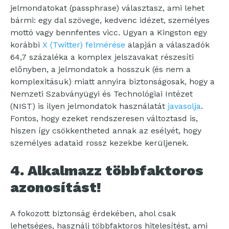
jelmondatokat (passphrase) választasz, ami lehet
bármi: egy dal szövege, kedvenc idézet, személyes
mottó vagy bennfentes vicc. Ugyan a Kingston egy
korábbi
X (Twitter) felmérése
alapján a válaszadók
64,7 százaléka a komplex jelszavakat részesíti
előnyben, a jelmondatok a hosszuk (és nem a
komplexitásuk) miatt annyira biztonságosak, hogy a
Nemzeti Szabványügyi és Technológiai Intézet
(NIST) is ilyen jelmondatok használatát
javasolja
.
Fontos, hogy ezeket rendszeresen változtasd is,
hiszen így csökkentheted annak az esélyét, hogy
személyes adataid rossz kezekbe kerüljenek.
4. Alkalmazz többfaktoros
azonosítást!
A fokozott biztonság érdekében, ahol csak
lehetséges, használj többfaktoros hitelesítést, ami