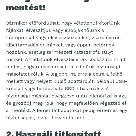
mentést!
Bármikor előfordulhat, hogy véletlenül kitörlünk
fájlokat, elveszítjük vagy ellopják tőlünk a
laptopunkat vagy okoseszközeinket, zsarolóvírus,
kibertámadás ér minket, vagy éppen betörnek
hozzánk, esetleg természeti katasztrófa súlyt
minket. Az adataink elvesztésének kockázata miatt
fontos, hogy rendszeresen készítsünk biztonsági
másolatot róluk. A legjobb, ha erre a célra a felhő
mellett vagy helyett külső adattárolót, például USB-
kulcsot vagy hordozható SSD-t használsz. A
biztonsági másolat elvégzése után ellenőrizd is azt,
és győződj meg róla, hogy megfelelően végezted el
a mentést. A lementett adatokat pedig érdemes egy
biztonságos, elzárt helyen tárolni.
2. Használj titkosított