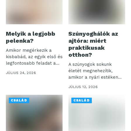
Melyik a legjobb
Szúnyoghálók az
pelenka?
ajtóra: miért
praktikusak
Amikor megérkezik a
otthon?
kisbabád, az egyik első és
legfontosabb feladat a
A szúnyogok sokunk
megfelelő...
életét megnehezítik,
JÚLIUS 24, 2026
amikor a nyári estéken
akarjuk élvezni a...
JÚLIUS 12, 2026
CSALÁD
CSALÁD