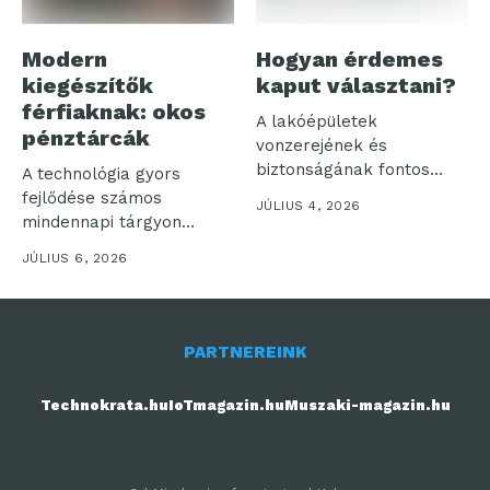
Modern
Hogyan érdemes
kiegészítők
kaput választani?
férfiaknak: okos
A lakóépületek
pénztárcák
vonzerejének és
biztonságának fontos
A technológia gyors
eleme a kapu. Hiszen
fejlődése számos
JÚLIUS 4, 2026
első látásra...
mindennapi tárgyon
hagyott nyomot, és a
JÚLIUS 6, 2026
férfiak...
PARTNEREINK
Technokrata.hu
IoTmagazin.hu
Muszaki-magazin.hu