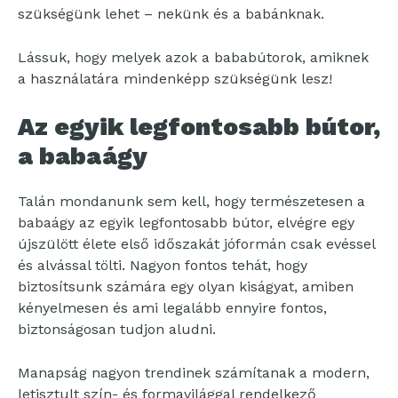
szükségünk lehet – nekünk és a babánknak.
Lássuk, hogy melyek azok a bababútorok, amiknek
a használatára mindenképp szükségünk lesz!
Az egyik legfontosabb bútor,
a babaágy
Talán mondanunk sem kell, hogy természetesen a
babaágy az egyik legfontosabb bútor, elvégre egy
újszülött élete első időszakát jóformán csak evéssel
és alvással tölti. Nagyon fontos tehát, hogy
biztosítsunk számára egy olyan kiságyat, amiben
kényelmesen és ami legalább ennyire fontos,
biztonságosan tudjon aludni.
Manapság nagyon trendinek számítanak a modern,
letisztult szín- és formavilággal rendelkező