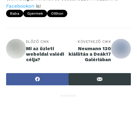
Facebookon
is!
Baba
Gyermek
Otthon
ELŐZŐ CIKK
KÖVETKEZŐ CIKK
Mi az üzleti
Neumann 120
weboldal valódi
kiállítás a Deák17
célja?
Galériában
HIRDETÉS