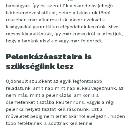
babaágyak. Így ha szeretjük a skandináv jellegű
lakberendezési stílust, netán a lakásunk többi
részében már alkalmaztuk, akkor ezekkel a
kiságyakkal garantáltan elégedettek leszünk. Mivel
rácsos kialakításúak, így már messziről is láthatjuk,
hogy a babánk alszik-e vagy már felébredt.
Pelenkázóasztalra is
szükségünk lesz
Újdonsült szülőként az egyik legfontosabb
feladatunk, amit nap mint nap el kell végeznünk, az
nem más, mint a pelenkázás, amikor is a
csemeténket tisztába kell tennünk, vagyis a régi
pelenka helyett tisztát kell ráadnunk. Ezt a
műveletet pedig nem lehet akárhol elvégezni, hiszen
több feltételnek is adottnak kell lennie.