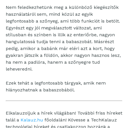
Nem feledkezhetünk meg a különböző kiegészítők
használatáról sem, mind közül az egyik
legfontosabb a szőnyeg, ami több funkciót is betölt.
Egyrészt egy jól megválasztott változat, ami
stílusban és színben is illik az enteriőrbe, nagyon
hangulatossá tudja tenni a babaszobát. Másrészt
pedig, amikor a babánk már eléri azt a kort, hogy
gyakran játszik a földön, akkor nagyon hasznos lesz,
ha nem a padlóra, hanem a szőnyegre tud
leheveredni.
Ezek tehát a legfontosabb tárgyak, amik nem
hiányozhatnak a babaszobából.
Elkalauzoljuk a hírek világában! További friss híreket
talál a
Kalauz.hu
főoldalán! Kövesse a TechKalauz
technológiai híreket és csatlakozzon hozzánk a