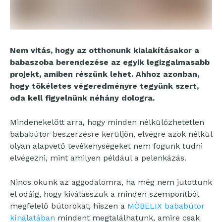
Nem vitás, hogy az otthonunk kialakításakor a
babaszoba berendezése az egyik legizgalmasabb
projekt, amiben részünk lehet. Ahhoz azonban,
hogy tökéletes végeredményre tegyünk szert,
oda kell figyelnünk néhány dologra.
Mindenekelőtt arra, hogy minden nélkülözhetetlen
bababútor beszerzésre kerüljön, elvégre azok nélkül
olyan alapvető tevékenységeket nem fogunk tudni
elvégezni, mint amilyen például a pelenkázás.
Nincs okunk az aggodalomra, ha még nem jutottunk
el odáig, hogy kiválasszuk a minden szempontból
megfelelő bútorokat, hiszen a
MÖBELIX bababútor
kínálatában
mindent megtalálhatunk, amire csak