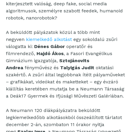
kiterjesztett valóság, deep fake, social media
algoritmusok, személyre szabott feedek, humanoid
robotok, nanorobotok?
A beküldött pályázatok közül a több mint
negyven
kiemelkedő alkotást
egy sokoldalú zsűri
válogatta ki:
Dénes Gábor
operatőr és
filmrendező,
Hajdó Ákos
, a Fasori Evangélikus
Gimnázium igazgatója,
Sztojánovits
Andrea
fényművész és
Talyigás Judit
oktatási
szakértő. A zsűri által legjobbnak ítélt pályaműveket
– grafikákat, videókat és maketteket – egy évzáró
kiállítás keretében mutatja be a Neumann Társaság
a Deák17 Gyermek és Ifjúsági Művészeti Galériában.
A Neumann 120 diákpályázatra beküldött
legkiemelkedőbb alkotásokból összeállított tárlatot
december 2-án, szombaton 11 órakor nyitja
meg
Szalay Imre
, a Neumann Társaság ügyvezető