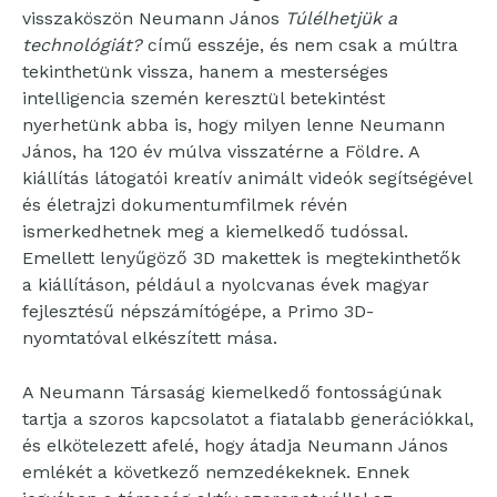
visszaköszön Neumann János
Túlélhetjük a
technológiát?
című esszéje, és nem csak a múltra
tekinthetünk vissza, hanem a mesterséges
intelligencia szemén keresztül betekintést
nyerhetünk abba is, hogy milyen lenne Neumann
János, ha 120 év múlva visszatérne a Földre. A
kiállítás látogatói kreatív animált videók segítségével
és életrajzi dokumentumfilmek révén
ismerkedhetnek meg a kiemelkedő tudóssal.
Emellett lenyűgöző 3D makettek is megtekinthetők
a kiállításon, például a nyolcvanas évek magyar
fejlesztésű népszámítógépe, a Primo 3D-
nyomtatóval elkészített mása.
A Neumann Társaság kiemelkedő fontosságúnak
tartja a szoros kapcsolatot a fiatalabb generációkkal,
és elkötelezett afelé, hogy átadja Neumann János
emlékét a következő nemzedékeknek. Ennek