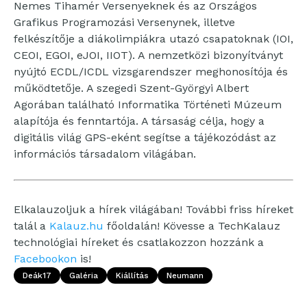
Nemes Tihamér Versenyeknek és az Országos
Grafikus Programozási Versenynek, illetve
felkészítője a diákolimpiákra utazó csapatoknak (IOI,
CEOI, EGOI, eJOI, IIOT). A nemzetközi bizonyítványt
nyújtó ECDL/ICDL vizsgarendszer meghonosítója és
működtetője. A szegedi Szent-Györgyi Albert
Agorában található Informatika Történeti Múzeum
alapítója és fenntartója. A társaság célja, hogy a
digitális világ GPS-eként segítse a tájékozódást az
információs társadalom világában.
Elkalauzoljuk a hírek világában! További friss híreket
talál a
Kalauz.hu
főoldalán! Kövesse a TechKalauz
technológiai híreket és csatlakozzon hozzánk a
Facebookon
is!
Deák17
Galéria
Kiállítás
Neumann