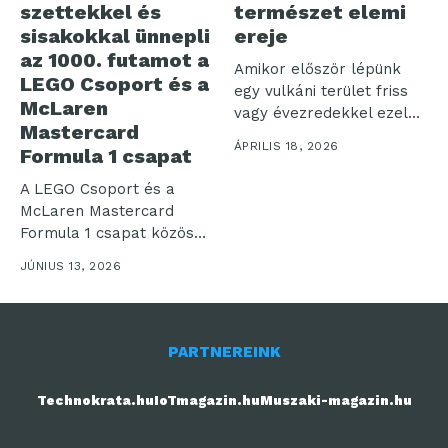
szettekkel és
természet elemi
sisakokkal ünnepli
ereje
az 1000. futamot a
Amikor először lépünk
LEGO Csoport és a
egy vulkáni terület friss
McLaren
vagy évezredekkel ezelőtt
Mastercard
megszilárdult talajára,...
ÁPRILIS 18, 2026
Formula 1 csapat
A LEGO Csoport és a
McLaren Mastercard
Formula 1 csapat közösen
ünnepli...
JÚNIUS 13, 2026
PARTNEREINK
Technokrata.hu
IoTmagazin.hu
Muszaki-magazin.hu