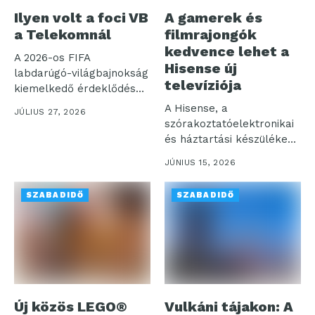
Ilyen volt a foci VB
A gamerek és
a Telekomnál
filmrajongók
kedvence lehet a
A 2026-os FIFA
Hisense új
labdarúgó-világbajnokság
televíziója
kiemelkedő érdeklődés
mellett zajlott a Telekom
A Hisense, a
JÚLIUS 27, 2026
TV és...
szórakoztatóelektronikai
és háztartási készülékek
piacának egyik vezető
JÚNIUS 15, 2026
globális szereplője...
SZABADIDŐ
SZABADIDŐ
Új közös LEGO®
Vulkáni tájakon: A