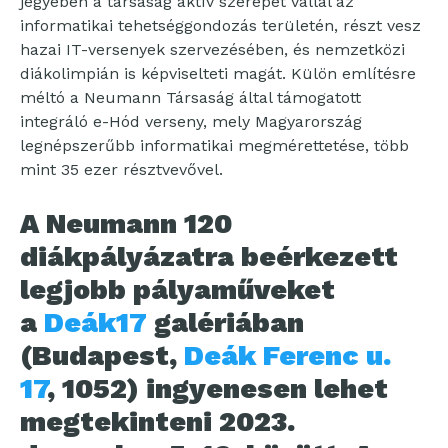
jegyében a társaság aktív szerepet vállal az
informatikai tehetséggondozás területén, részt vesz
hazai IT-versenyek szervezésében, és nemzetközi
diákolimpián is képviselteti magát. Külön említésre
méltó a Neumann Társaság által támogatott
integráló e-Hód verseny, mely Magyarország
legnépszerűbb informatikai megmérettetése, több
mint 35 ezer résztvevővel.
A Neumann 120
diákpályázatra beérkezett
legjobb pályaműveket
a
Deák17
galériában
(Budapest,
Deák Ferenc u.
17
, 1052) ingyenesen lehet
megtekinteni 2023.