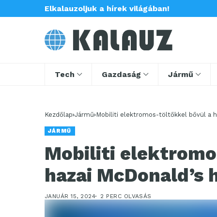
Elkalauzoljuk a hírek világában!
Tech
Gazdaság
Jármű
Kezdőlap
Jármű
Mobiliti elektromos-töltőkkel bővül a 
JÁRMŰ
Mobiliti elektromo
hazai McDonald’s 
JANUÁR 15, 2024
2 PERC OLVASÁS