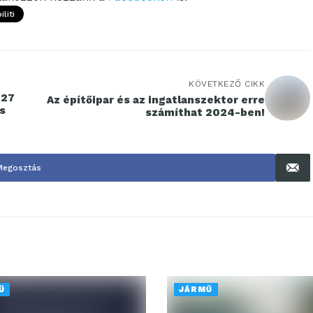
liti
KÖVETKEZŐ CIKK
027
Az építőipar és az ingatlanszektor erre
s
számíthat 2024-ben!
Megosztás
Ű
JÁRMŰ