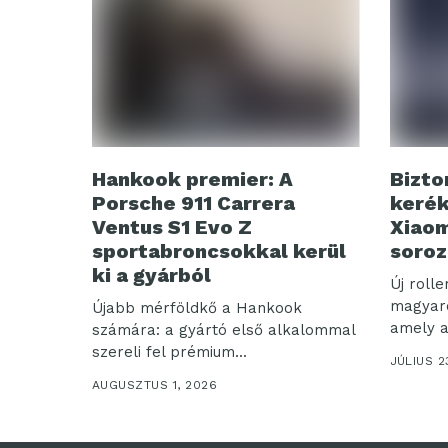
Hankook premier: A
Bizto
Porsche 911 Carrera
kerék
Ventus S1 Evo Z
Xiaom
sportabroncsokkal kerül
soroz
ki a gyárból
Új rolle
magyaro
Újabb mérföldkő a Hankook
amely a
számára: a gyártó első alkalommal
nagyobb
szereli fel prémium...
JÚLIUS 2
AUGUSZTUS 1, 2026