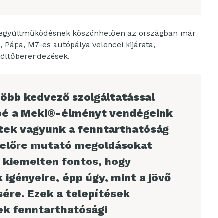
tt együttműködésnek köszönhetően az országban már
, Pápa, M7-es autópálya velencei kijárata,
töltőberendezések.
több kedvező szolgáltatással
bé a Meki®-élményt vendégeink
tek vagyunk a fenntarthatóság
z előre mutató megoldásokat
 kiemelten fontos, hogy
 igényeire, épp úgy, mint a jövő
sére. Ezek a telepítések
ek fenntarthatósági