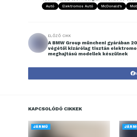
Autó
Elektromos Autó
McDonald’s
Mobi
ELŐZŐ CIKK
A BMW Group müncheni gyárában 2
végétől kizárólag tisztán elektromo
meghajtású modellek készülnek
KAPCSOLÓDÓ CIKKEK
JÁRMŰ
JÁRM