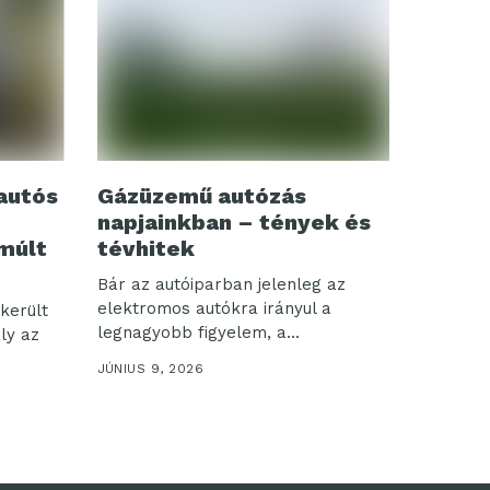
autós
Gázüzemű autózás
napjainkban – tények és
múlt
tévhitek
Bár az autóiparban jelenleg az
elektromos autókra irányul a
került
legnagyobb figyelem, a...
ly az
JÚNIUS 9, 2026