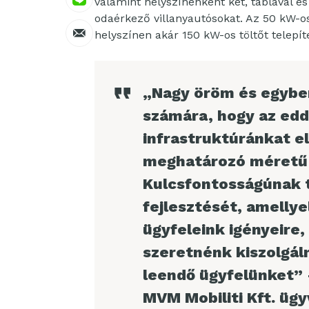
valamint helyszínenként két, táblával és 
odaérkező villanyautósokat. Az 50 kW-o
helyszínen akár 150 kW-os töltőt telep
„Nagy öröm és egyben 
számára, hogy az edd
infrastruktúránkat e
meghatározó méretű g
Kulcsfontosságúnak t
fejlesztését, amelly
ügyfeleink igényeire
szeretnénk kiszolgáln
leendő ügyfelünket” –
MVM Mobiliti Kft. ügy