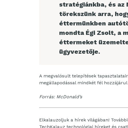
stratégiánkba, és az
törekszünk arra, ho
éttermünkben autótöl
mondta Égi Zsolt, a 
éttermeket üzemelte
ügyvezetője.
A megvalósult telepítések tapasztalata
megállapodással mindkét fél hozzájárul 
Forrás: McDonald’s
Elkalauzoljuk a hírek világában! További 
TechKalauz technológiai híreket és csa