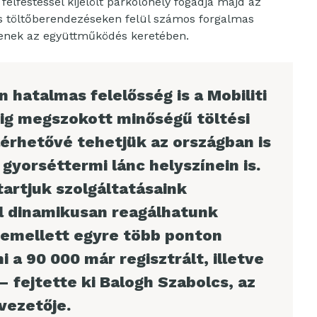
felfestéssel kijelölt parkolóhely fogadja majd az
s töltőberendezéseken felül számos forgalmas
ítenek az együttműködés keretében.
hatalmas felelősség is a Mobiliti
ig megszokott minőségű töltési
lérhetővé tehetjük az országban is
yorséttermi lánc helyszínein is.
artjuk szolgáltatásaink
el dinamikusan reagálhatunk
, emellett egyre több ponton
i a 90 000 már regisztrált, illetve
 fejtette ki Balogh Szabolcs, az
vezetője.