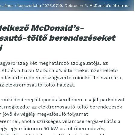
án János / kepszerk.hu 2023.07.19. Debrecen 5. McDonald's étterme.
ndelkező McDonald’s-
sautó-töltő berendezéseket
i
gyarország két meghatározó szolgáltatója, az
i Kft. és a hazai McDonald’s éttermeket üzemeltető
apodás értelmében országszerte mindkét fél számára
 az elektromosautó-töltő hálózat.
tműködési megállapodás keretében a saját parkolóval
él megkezdte az elektromosautó-töltő berendezések
an jövő év végéig megvalósuló folyamat
emnél, ahol a szükséges villamosenergia-ellátás a
tt, egy-egy minimum 50 kW-os töltőberendezés,