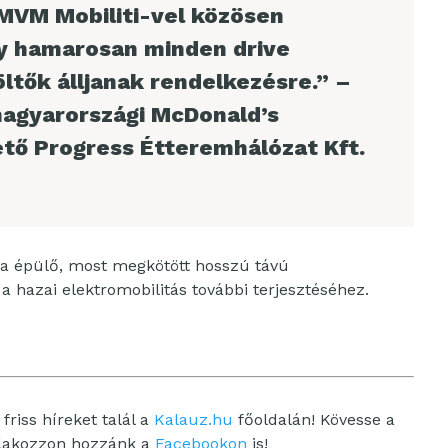
 MVM Mobiliti-vel közösen
gy hamarosan minden drive
tők álljanak rendelkezésre.” –
magyarországi McDonald’s
tő Progress Étteremhálózat Kft.
ira épülő, most megkötött hosszú távú
a hazai elektromobilitás további terjesztéséhez.
friss híreket talál a
Kalauz.hu
főoldalán! Kövesse a
tlakozzon hozzánk a
Facebookon
is!