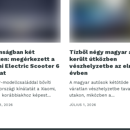
nságban két
Tízből négy magyar 
en: megérkezett a
került útközben
i Electric Scooter 6
vészhelyzetbe az el
at
évben
r-modellcsaláddal bővíti
A magyar autósok kétötöde 
rszági kínálatát a Xiaomi,
váratlan vészhelyzetbe tava
 korábbiakhoz képest
utakon, miközben a...
...
3, 2026
JÚLIUS 1, 2026