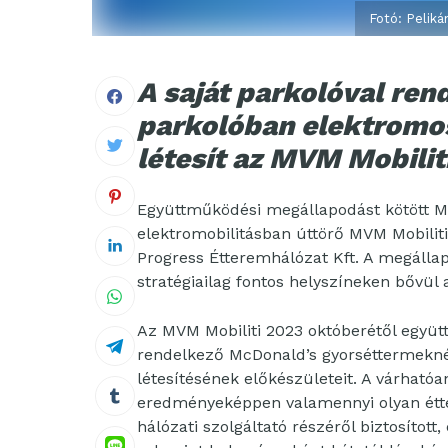
Fotó: Pelik
A saját parkolóval re
parkolóban elektromo
létesít az MVM Mobilit
Együttműködési megállapodást kötött Ma
elektromobilitásban úttörő MVM Mobilit
Progress Étteremhálózat Kft. A megáll
stratégiailag fontos helyszíneken bővül
Az MVM Mobiliti 2023 októberétől együt
rendelkező McDonald’s gyorséttermekn
létesítésének előkészületeit. A várható
eredményeképpen valamennyi olyan étter
hálózati szolgáltató részéről biztosíto