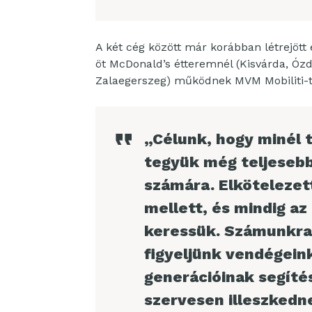
A két cég között már korábban létrejö
öt McDonald’s étteremnél (Kisvárda, Ózd
Zalaegerszeg) működnek MVM Mobiliti-
„Célunk, hogy minél 
tegyük még teljeseb
számára. Elkötelezet
mellett, és mindig a
keressük. Számunkra
figyeljünk vendégeink
generációinak segíté
szervesen illeszkedn