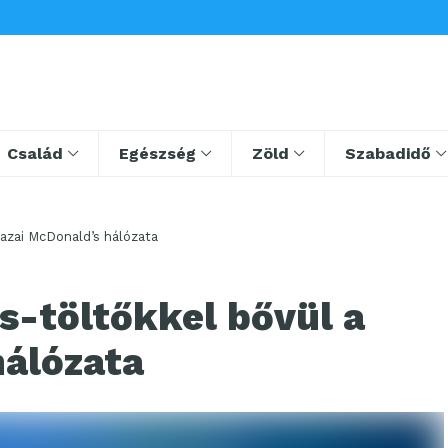
Család
Egészség
Zöld
Szabadidő
hazai McDonald’s hálózata
s-töltőkkel bővül a
hálózata