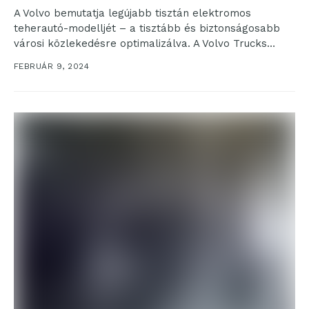
A Volvo bemutatja legújabb tisztán elektromos
teherautó-modelljét – a tisztább és biztonságosabb
városi közlekedésre optimalizálva. A Volvo Trucks
bemutatja első olyan teherautó-modelljét, amelyet...
FEBRUÁR 9, 2024