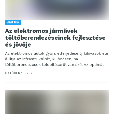
JÁRMŰ
Az elektromos járművek
töltőberendezéseinek fejlesztése
és jövője
Az elektromos autók gyors elterjedése új kihívások elé
állítja az infrastruktúrát, különösen, ha
töltőberendezések telepítéséről van szó. Az optimális
töltési megoldások nemcsak az...
OKTÓBER 10, 2025