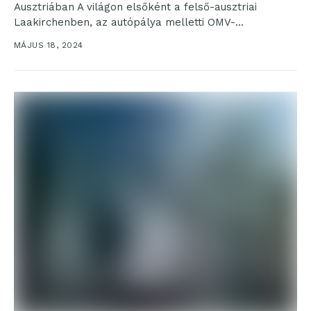
Ausztriában A világon elsőként a felső-ausztriai
Laakirchenben, az autópálya melletti OMV-
töltőállómáson helyezték mindennapos üzembe a
MÁJUS 18, 2024
Siemens e-kamionok...