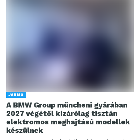
JÁRMŰ
A BMW Group müncheni gyárában
2027 végétől kizárólag tisztán
elektromos meghajtású modellek
készülnek