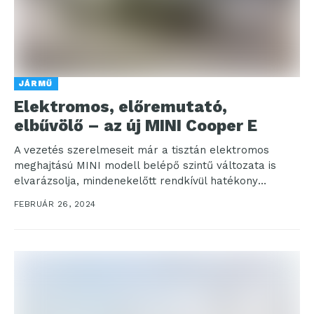
JÁRMŰ
Elektromos, előremutató,
elbűvölő – az új MINI Cooper E
A vezetés szerelmeseit már a tisztán elektromos
meghajtású MINI modell belépő szintű változata is
elvarázsolja, mindenekelőtt rendkívül hatékony
hajtáslánc-technológiájával és hamisítatlan
FEBRUÁR 26, 2024
menetdinamikai adottságaival....