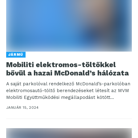
JÁRMŰ
Mobiliti elektromos-töltőkkel
bővül a hazai McDonald’s hálózata
A saját parkolóval rendelkező McDonald’s-parkolóban
elektromosautó-töltő berendezéseket létesít az MVM
Mobiliti Együttműködési megállapodást kötött
Magyarország két meghatározó szolgáltatója, az
JANUÁR 15, 2024
elektromobilitásban úttörő MVM Mobiliti...