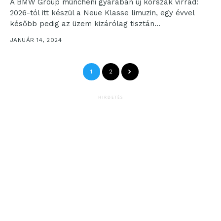
A BMW Group müncheni gyárában új korszak virrad:
2026-tól itt készül a Neue Klasse limuzin, egy évvel
később pedig az üzem kizárólag tisztán...
JANUÁR 14, 2024
1
2
HIRDETÉS