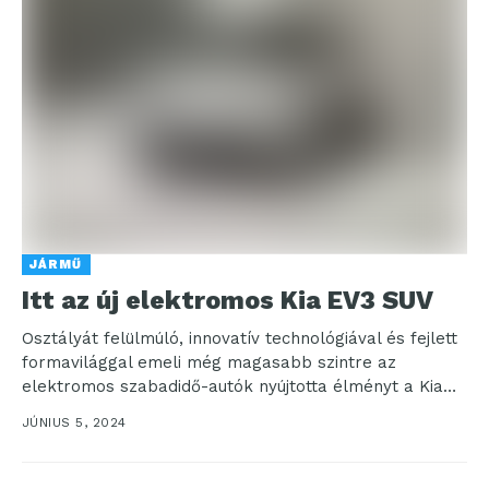
JÁRMŰ
Itt az új elektromos Kia EV3 SUV
Osztályát felülmúló, innovatív technológiával és fejlett
formavilággal emeli még magasabb szintre az
elektromos szabadidő-autók nyújtotta élményt a Kia
EV3 A Kia nyilvánosságra hozta...
JÚNIUS 5, 2024