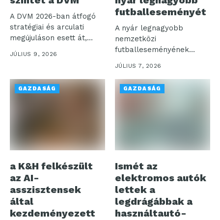
futballeseményét
A DVM 2026-ban átfogó
stratégiai és arculati
A nyár legnagyobb
megújuláson esett át,
nemzetközi
egyidejűleg a...
futballeseményének
JÚLIUS 9, 2026
kapcsán a Rakuten Viber
JÚLIUS 7, 2026
a hivatalos magyar...
GAZDASÁG
GAZDASÁG
a K&H felkészült
Ismét az
az AI-
elektromos autók
asszisztensek
lettek a
által
legdrágábbak a
kezdeményezett
használtautó-