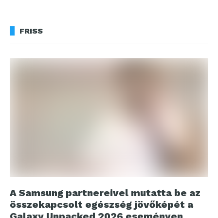
FRISS
A Samsung partnereivel mutatta be az
összekapcsolt egészség jövőképét a
Galaxy Unpacked 2026 eseményen