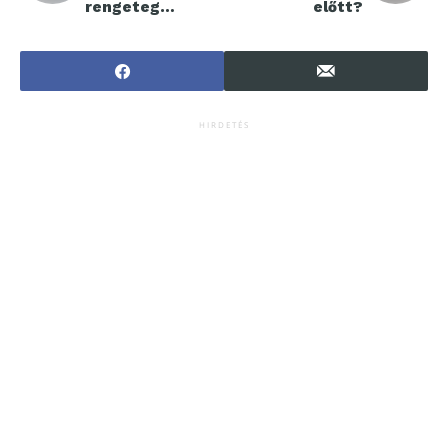
rengeteg
előtt?
tennivaló akad
HIRDETÉS