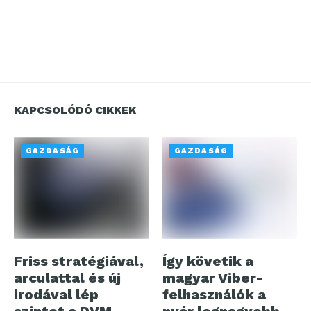
KAPCSOLÓDÓ CIKKEK
GAZDASÁG
GAZDASÁG
Friss stratégiával,
Így követik a
arculattal és új
magyar Viber-
irodával lép
felhasználók a
szintet a DVM
nyár legnagyobb