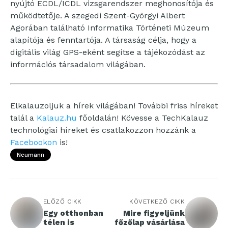
nyújtó ECDL/ICDL vizsgarendszer meghonosítója és
működtetője. A szegedi Szent-Györgyi Albert
Agorában található Informatika Történeti Múzeum
alapítója és fenntartója. A társaság célja, hogy a
digitális világ GPS-eként segítse a tájékozódást az
információs társadalom világában.
Elkalauzoljuk a hírek világában! További friss híreket
talál a
Kalauz.hu
főoldalán! Kövesse a TechKalauz
technológiai híreket és csatlakozzon hozzánk a
Facebookon
is!
Neumann
ELŐZŐ CIKK
KÖVETKEZŐ CIKK
Egy otthonban
Mire figyeljünk
télen is
főzőlap vásárlása