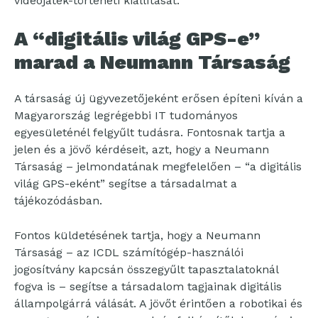
videojáték-történeti kiállítását.
A “digitális világ GPS-e”
marad a Neumann Társaság
A társaság új ügyvezetőjeként erősen építeni kíván a
Magyarország legrégebbi IT tudományos
egyesületénél felgyűlt tudásra. Fontosnak tartja a
jelen és a jövő kérdéseit, azt, hogy a Neumann
Társaság – jelmondatának megfelelően – “a digitális
világ GPS-eként” segítse a társadalmat a
tájékozódásban.
Fontos küldetésének tartja, hogy a Neumann
Társaság – az ICDL számítógép-használói
jogosítvány kapcsán összegyűlt tapasztalatoknál
fogva is – segítse a társadalom tagjainak digitális
állampolgárrá válását. A jövőt érintően a robotikai és