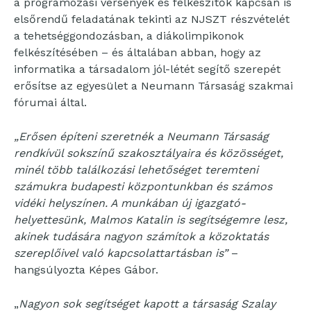
a programozási versenyek és felkészítők kapcsán is
elsőrendű feladatának tekinti az NJSZT részvételét
a tehetséggondozásban, a diákolimpikonok
felkészítésében – és általában abban, hogy az
informatika a társadalom jól-létét segítő szerepét
erősítse az egyesület a Neumann Társaság szakmai
fórumai által.
„Erősen építeni szeretnék a Neumann Társaság
rendkívül sokszínű szakosztályaira és közösséget,
minél több találkozási lehetőséget teremteni
számukra budapesti központunkban és számos
vidéki helyszínen. A munkában új igazgató-
helyettesünk, Malmos Katalin is segítségemre lesz,
akinek tudására nagyon számítok a közoktatás
szereplőivel való kapcsolattartásban is”
–
hangsúlyozta Képes Gábor.
„
Nagyon sok segítséget kapott a társaság Szalay