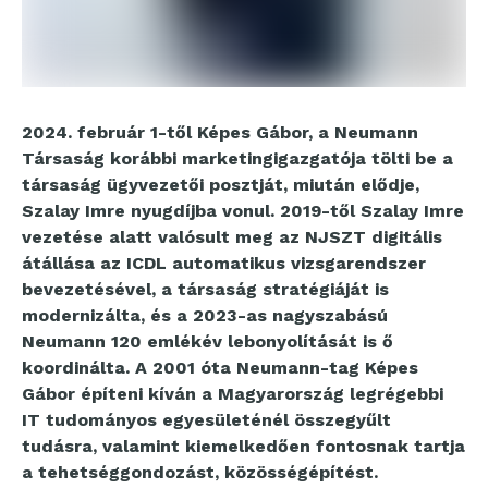
2024. február 1-től Képes Gábor, a Neumann
Társaság korábbi marketingigazgatója tölti be a
társaság ügyvezetői posztját, miután elődje,
Szalay Imre nyugdíjba vonul. 2019-től Szalay Imre
vezetése alatt valósult meg az NJSZT digitális
átállása az ICDL automatikus vizsgarendszer
bevezetésével, a társaság stratégiáját is
modernizálta, és a 2023-as nagyszabású
Neumann 120 emlékév lebonyolítását is ő
koordinálta. A 2001 óta Neumann-tag Képes
Gábor építeni kíván a Magyarország legrégebbi
IT tudományos egyesületénél összegyűlt
tudásra, valamint kiemelkedően fontosnak tartja
a tehetséggondozást, közösségépítést.