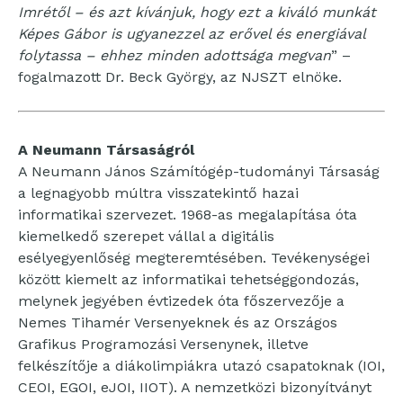
Imrétől – és azt kívánjuk, hogy ezt a kiváló munkát
Képes Gábor is ugyanezzel az erővel és energiával
folytassa – ehhez minden adottsága megvan
” –
fogalmazott Dr. Beck György, az NJSZT elnöke.
A Neumann Társaságról
A Neumann János Számítógép-tudományi Társaság
a legnagyobb múltra visszatekintő hazai
informatikai szervezet. 1968-as megalapítása óta
kiemelkedő szerepet vállal a digitális
esélyegyenlőség megteremtésében. Tevékenységei
között kiemelt az informatikai tehetséggondozás,
melynek jegyében évtizedek óta főszervezője a
Nemes Tihamér Versenyeknek és az Országos
Grafikus Programozási Versenynek, illetve
felkészítője a diákolimpiákra utazó csapatoknak (IOI,
CEOI, EGOI, eJOI, IIOT). A nemzetközi bizonyítványt