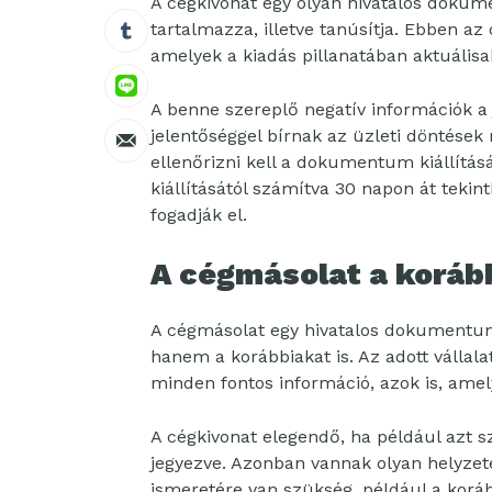
A cégkivonat egy olyan hivatalos dokum
tartalmazza, illetve tanúsítja. Ebben az
amelyek a kiadás pillanatában aktuálisa
A benne szereplő negatív információk a 
jelentőséggel bírnak az üzleti döntése
ellenőrizni kell a dokumentum kiállítás
kiállításától számítva 30 napon át teki
fogadják el.
A cégmásolat a korább
A cégmásolat egy hivatalos dokumentum
hanem a korábbiakat is. Az adott vállal
minden fontos információ, azok is, amel
A cégkivonat elegendő, ha például azt s
jegyezve. Azonban vannak olyan helyzete
ismeretére van szükség, például a koráb