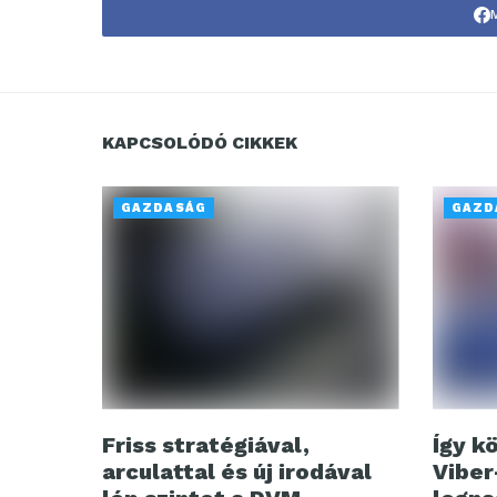
KAPCSOLÓDÓ CIKKEK
GAZDASÁG
GAZD
Friss stratégiával,
Így k
arculattal és új irodával
Viber