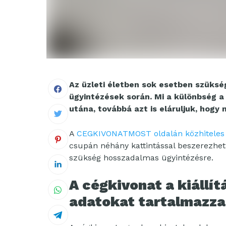
Az üzleti életben sok esetben szüksé
ügyintézések során. Mi a különbség a
utána, továbbá azt is eláruljuk, hogy 
A
CEGKIVONATMOST oldalán közhiteles 
csupán néhány kattintással beszerezhe
szükség hosszadalmas ügyintézésre.
A cégkivonat a kiállít
adatokat tartalmazza