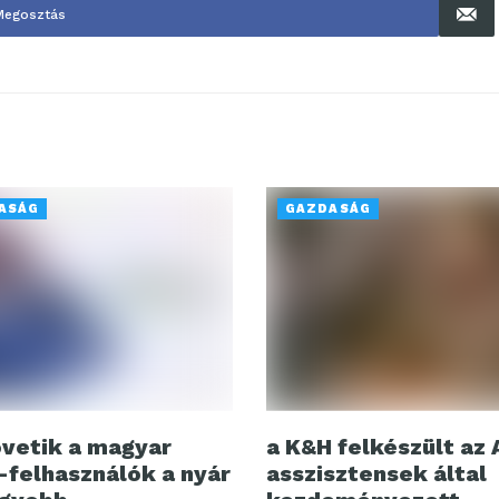
Megosztás
ASÁG
GAZDASÁG
övetik a magyar
a K&H felkészült az 
-felhasználók a nyár
asszisztensek által