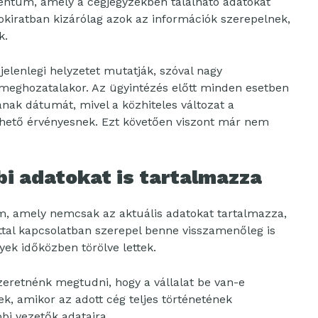
entum, amely a cégjegyzékben található adatokat
 okiratban kizárólag azok az információk szerepelnek,
k.
jelenlegi helyzetet mutatják, szóval nagy
k meghozatalakor. Az ügyintézés előtt minden esetben
ának dátumát, mivel a közhiteles változat a
nthető érvényesnek. Ezt követően viszont már nem
i adatokat is tartalmazza
, amely nemcsak az aktuális adatokat tartalmazza,
attal kapcsolatban szerepel benne visszamenőleg is
yek időközben törölve lettek.
zeretnénk megtudni, hogy a vállalat be van-e
k, amikor az adott cég teljes történetének
bi vezetők adataira.