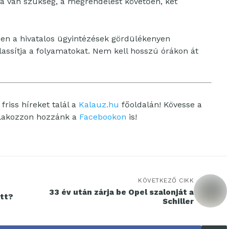
a van szükség, a megrendelést követően, két
en a hivatalos ügyintézések gördülékenyen
assítja a folyamatokat. Nem kell hosszú órákon át
friss híreket talál a
Kalauz.hu
főoldalán! Kövesse a
tlakozzon hozzánk a
Facebookon
is!
KÖVETKEZŐ CIKK
33 év után zárja be Opel szalonját a
őtt?
Schiller