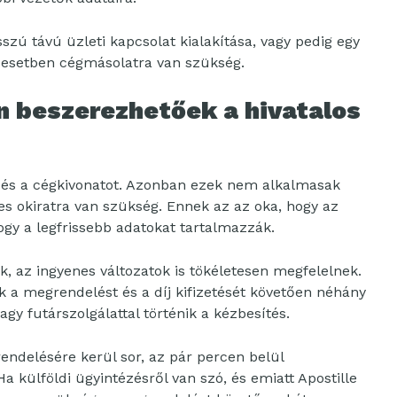
sszú távú üzleti kapcsolat kialakítása, vagy pedig egy
en esetben cégmásolatra van szükség.
n beszerezhetőek a hivatalos
t és a cégkivonatot. Azonban ezek nem alkalmasak
les okiratra van szükség. Ennek az az oka, hogy az
y a legfrissebb adatokat tartalmazzák.
, az ingyenes változatok is tökéletesen megfelelnek.
a megrendelést és a díj kifizetését követően néhány
gy futárszolgálattal történik a kézbesítés.
endelésére kerül sor, az pár percen belül
a külföldi ügyintézésről van szó, és emiatt Apostille