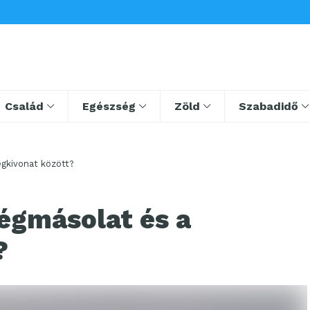
Család
Egészség
Zöld
Szabadidő
égkivonat között?
égmásolat és a
?