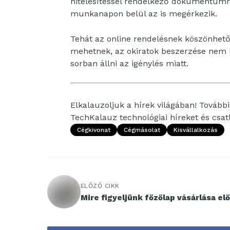
hitelesítéssel rendelkező dokumentumr
munkanapon belül az is megérkezik.
Tehát az online rendelésnek köszönhető
mehetnek, az okiratok beszerzése nem l
sorban állni az igénylés miatt.
Elkalauzoljuk a hírek világában! További 
TechKalauz technológiai híreket és csa
Cégkivonat
Cégmásolat
Kisvállalkozás
ELŐZŐ CIKK
Mire figyeljünk főzőlap vásárlása el