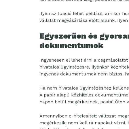
Ilyen szituáció lehet például, amikor ho
vállalat megvásárlása előtt állunk. Ily
Egyszerűen és gyorsa
dokumentumok
Ingyenesen el lehet érni a cégmásolato
hivatalos ügyintézésre, ilyenkor közhite
ingyenes dokumentumok nem biztos, hog
Ha nem hivatalos ügyintézéshez kellenek
A papír alapú közhiteles dokumentumok 
napon belül megérkeznek, postai úton va
Amennyiben e-hitelesített változat megr
megérkezik, nem kell rá napokat várni. H