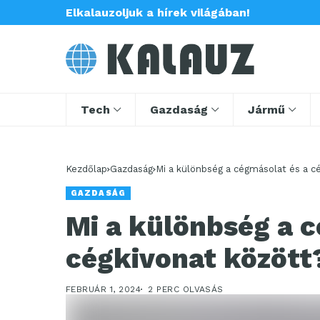
Elkalauzoljuk a hírek világában!
Tech
Gazdaság
Jármű
Kezdőlap
Gazdaság
Mi a különbség a cégmásolat és a c
GAZDASÁG
Mi a különbség a c
cégkivonat között
FEBRUÁR 1, 2024
2 PERC OLVASÁS