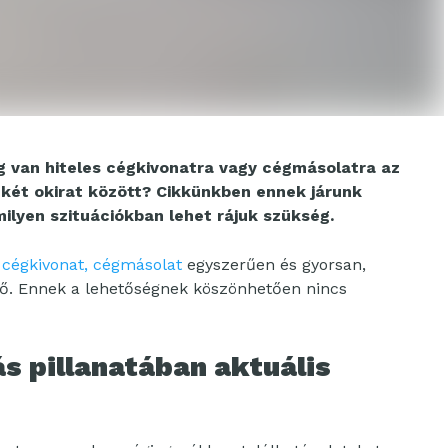
g van hiteles cégkivonatra vagy cégmásolatra az
 két okirat között? Cikkünkben ennek járunk
milyen szituációkban lehet rájuk szükség.
cégkivonat, cégmásolat
egyszerűen és gyorsan,
tő. Ennek a lehetőségnek köszönhetően nincs
ás pillanatában aktuális