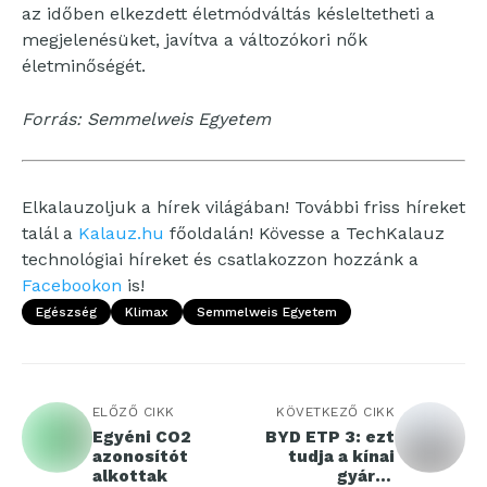
az időben elkezdett életmódváltás késleltetheti a
megjelenésüket, javítva a változókori nők
életminőségét.
Forrás: Semmelweis Egyetem
Elkalauzoljuk a hírek világában! További friss híreket
talál a
Kalauz.hu
főoldalán! Kövesse a TechKalauz
technológiai híreket és csatlakozzon hozzánk a
Facebookon
is!
Egészség
Klimax
Semmelweis Egyetem
ELŐZŐ CIKK
KÖVETKEZŐ CIKK
Egyéni CO2
BYD ETP 3: ezt
azonosítót
tudja a kínai
alkottak
gyártó