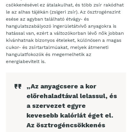
csökkenésével ez átalakulhat, és több zsír rakódhat
le az alhas tájékán (zsigeri zsír). Az ösztrogénszint
esése az agyban található étvágy- és
hangulatszabályozó ingerületátvivő anyagokra is
hatással van, ezért a változókorban lévő nők jobban
kívánhatnak bizonyos ételeket, különösen a magas
cukor- és zsírtartalmúakat, melyek átmeneti
hangulatfokozók és megemelhetik az
energiabevitelt is.
„Az anyagcsere a kor
előrehaladtával lelassul, és
a szervezet egyre
kevesebb kalóriát éget el.
Az ösztrogéncsökkenés