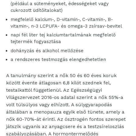
(például a süteményeket, édességeket vagy
cukrozott üdítőitalokat)
megfelelő kalcium-, D-vitamin-, C-vitamin-, B-
vitamin-, n-3 LCPUFA- és omega-3 zsírsav-bevitel
napi fél liter tej kalciumtartalmának megfelelő
tejtermék fogyasztása
dohányzás és alkohol mellőzése
a rendszeres testmozgás elengedhetetlen
A tanulmány szerint a nők 50 és 60 éves koruk
között évente átlagosan 6,8 kilót szednek fel,
testalkattól függetlenül. Az Egészségügyi
Világszervezet 2016-os adatai szerint a nők 55%-a
volt túlsúlyos vagy elhízott. A súlygyarapodás
általában a menopauza egyik első tünete, amely a
nők 60-70%-át érinti. Az ösztrogén fontos szerepet
játszik ugyanis az anyagcsere és a testzsíreloszlás
szabályozásában. A hormontermelődés