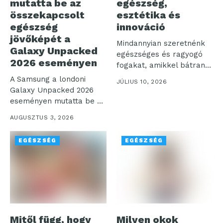
mutatta be az
egészség,
összekapcsolt
esztétika és
egészség
innováció
jövőképét a
Mindannyian szeretnénk
Galaxy Unpacked
egészséges és ragyogó
2026 eseményen
fogakat, amikkel bátran
mosolyoghatunk a világra.
A Samsung a londoni
JÚLIUS 10, 2026
Az...
Galaxy Unpacked 2026
eseményen mutatta be a
digitális...
AUGUSZTUS 3, 2026
EGÉSZSÉG
EGÉSZSÉG
Mitől függ, hogy
Milyen okok