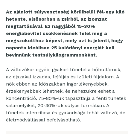
Az ajánlott súlyveszteség körülbelül fél-egy kiló
hetente, elsősorban a zsírból, az izomzat
megtartásával. Ez nagyjából 15-30%
energiabevitel csökkenésnek felel meg a
megszokotthoz képest, mely azt is jelenti, hogy
naponta ideálisan 25 kalóriányi energiát kell
bevinnünk testsúlykilogrammonként.
A változókor egyéb, gyakori tünetei a hőhullámok,
az éjszakai izzadás, fejfájás és ízületi fájdalom. A
nők ebben az időszakban ingerlékenyebbek,
érzékenyebbek lehetnek, és nehezükre eshet a
koncentráció. 75-80%-uk tapasztalja a fenti tünetek
valamelyikét, 20-30%-uk súlyos formában. A
tünetek intenzitása és gyakorisága tehát változó, de
életmódváltással befolyásolható.