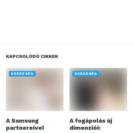
KAPCSOLÓDÓ CIKKEK
EGÉSZSÉG
EGÉSZSÉG
A Samsung
A fogápolás új
partnereivel
dimenziói: