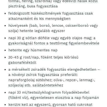
tonhal, hering, szardínia) vagy édesvízi halak közül
pisztráng, busa fogyasztása
feldolgozott húskészítmények fogyasztása csak
alkalmanként és kis mennyiségben
hüvelyesek (bab, borsó, lencse, csicseriborsó vagy
szója) hetente legalább egyszer
napi 30 g sótlan dióféle vagy egyéb olajos mag; a
gyakoriságnál fontos a testtömeg figyelembevétele
hetente egy húsmentes nap
30-45 g rost/nap, főként teljes kiőrlésű
gabonafélékből
a mérsékelt zsiradék fogyasztás elengedhetetlen –
a növényi zsírok fogyasztása preferált:
napraforgóolaj sütéshez; olíva-, repce-, lenmag-,
szójaolaj stb. salátaöntetekhez
napi 33 ml/testsúlykilogramm folyadékbevitel
(főként víz), egyenletesen elosztva a nap folyamán
kerülni kell az egyszerű, gyorsan ható cukrokat