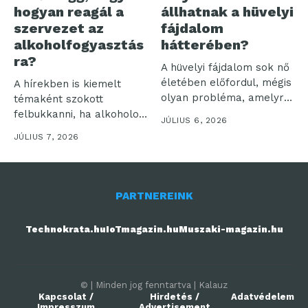
hogyan reagál a
állhatnak a hüvelyi
szervezet az
fájdalom
alkoholfogyasztás
hátterében?
ra?
A hüvelyi fájdalom sok nő
életében előfordul, mégis
A hírekben is kiemelt
olyan probléma, amelyről
témaként szokott
sokan...
felbukkanni, ha alkoholos
JÚLIUS 6, 2026
befolyásoltság
JÚLIUS 7, 2026
következtében történik...
PARTNEREINK
Technokrata.hu
IoTmagazin.hu
Muszaki-magazin.hu
© | Minden jog fenntartva | Kalauz
Kapcsolat /
Hirdetés /
Adatvédelem
Impresszum
Advertisement