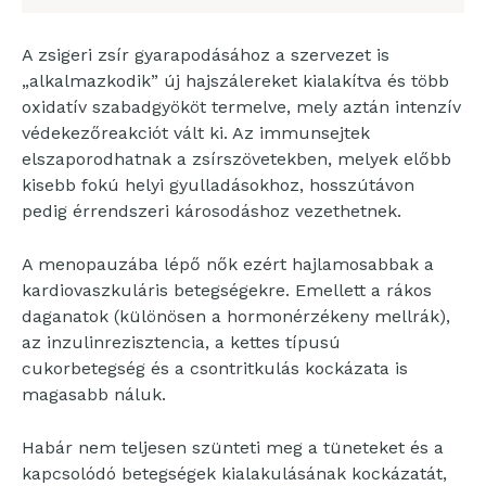
A zsigeri zsír gyarapodásához a szervezet is
„alkalmazkodik” új hajszálereket kialakítva és több
oxidatív szabadgyököt termelve, mely aztán intenzív
védekezőreakciót vált ki. Az immunsejtek
elszaporodhatnak a zsírszövetekben, melyek előbb
kisebb fokú helyi gyulladásokhoz, hosszútávon
pedig érrendszeri károsodáshoz vezethetnek.
A menopauzába lépő nők ezért hajlamosabbak a
kardiovaszkuláris betegségekre. Emellett a rákos
daganatok (különösen a hormonérzékeny mellrák),
az inzulinrezisztencia, a kettes típusú
cukorbetegség és a csontritkulás kockázata is
magasabb náluk.
Habár nem teljesen szünteti meg a tüneteket és a
kapcsolódó betegségek kialakulásának kockázatát,