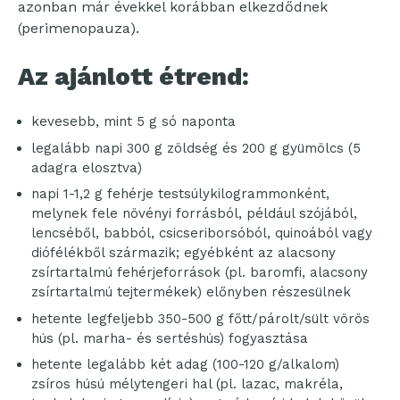
azonban már évekkel korábban elkezdődnek
(perimenopauza).
Az ajánlott étrend:
kevesebb, mint 5 g só naponta
legalább napi 300 g zöldség és 200 g gyümölcs (5
adagra elosztva)
napi 1-1,2 g fehérje testsúlykilogrammonként,
melynek fele növényi forrásból, például szójából,
lencséből, babból, csicseriborsóból, quinoából vagy
diófélékből származik; egyébként az alacsony
zsírtartalmú fehérjeforrások (pl. baromfi, alacsony
zsírtartalmú tejtermékek) előnyben részesülnek
hetente legfeljebb 350-500 g főtt/párolt/sült vörös
hús (pl. marha- és sertéshús) fogyasztása
hetente legalább két adag (100-120 g/alkalom)
zsíros húsú mélytengeri hal (pl. lazac, makréla,