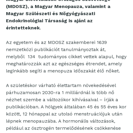
(MDOSZ), a Magyar Menopauza, valamint a
Magyar Szülészeti és Nőgyógyászati
Endokrinológiai Társaság is ajánl az
érintetteknek
.
Az egyetem és az MDOSZ szakemberei 1639
nemzetközi publikációt tanulmányoztak át,
melyből 134 tudományos cikket vettek alapul, hogy
meghatározzák azt az egészséges étrendet, amely
leginkább segíti a menopuza időszakát élő nőket.
A születéskor várható élettartam növekedésével
párhuzamosan 2030-ra 1 milliárdnál is több nő
nézhet szembe a változókor kihívásaival – írják a
publikációban. A hölgyek általában 45 és 55 éves kor
között, 12 hónappal az utolsó menstruációjuk után
lépnek menopauzába. A hormonális változások,
például az ösztrogén termelődésének csökkenése