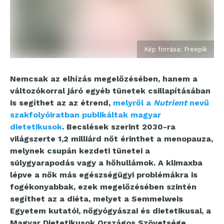
Kép forrása: Freepik
Nemcsak az elhízás megelőzésében, hanem a
változókorral járó egyéb tünetek csillapításában
is segíthet az az étrend,
melyről a
Nutrient
nevű
szakfolyóiratban publikáltak magyar
dietetikusok
. Becslések szerint 2030-ra
világszerte 1,2 milliárd nőt érinthet a menopauza,
melynek csupán kezdeti tünetei a
súlygyarapodás vagy a hőhullámok. A klimaxba
lépve a nők más egészségügyi problémákra is
fogékonyabbak, ezek megelőzésében szintén
segíthet az a diéta, melyet a Semmelweis
Egyetem kutatói, nőgyógyászai és dietetikusai, a
Magyar Dietetikusok Országos Szövetsége