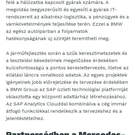
felé a hálózatba kapcsolt gyárak számára. A
megoldás leegyszerűsíti és egyesíti a gyárak IT-
rendszereit az alkatrész-logisztika, a pénzügyek és a
vámkövetelmények teljesítése terén. Ezzel a BMW
az egész autóiparban a folyamatok
hatékonyságának új szintjét teremtheti meg.
A járműfejlesztés során a szűk keresztmetszetek és
a tesztelési késedelmek megelőzése érdekében
kulcsfontosságú a pontos kereslettervezés, illetve az
ellátási láncra vonatkozó adatok. Az egyes projektek
igényeinek jobb előrejelzése és tervezése érdekében
a BMW Group az SAP üzleti technológiai platformját
választotta egy központi adattárház létrehozásához.
Az SAP Analytics Clouddal kombinálva a cég immár
átfogó funkciókkal rendelkezik a tervezéshez és a
jelentéstételhez.
Partnerségben a Mercedes-