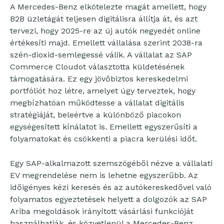
A Mercedes-Benz elkötelezte magát amellett, hogy
B2B üzletágát teljesen digitálisra állítja át, és azt
tervezi, hogy 2025-re az új autók negyedét online
értékesíti majd. Emellett vállalása szerint 2038-ra
szén-dioxid-semlegessé válik. A vállalat az SAP
Commerce Cloudot választotta küldetésének
támogatására. Ez egy jövőbiztos kereskedelmi
portfóliót hoz létre, amelyet úgy terveztek, hogy
megbízhatóan működtesse a vállalat digitális
stratégiáját, beleértve a különböző piacokon
egységesített kínálatot is. Emellett egyszerűsíti a
folyamatokat és csökkenti a piacra kerülési időt.
Egy SAP-alkalmazott szemszögéből nézve a vállalati
EV megrendelése nem is lehetne egyszerűbb. Az
időigényes kézi keresés és az autókereskedővel való
folyamatos egyeztetések helyett a dolgozók az SAP
Ariba megoldások irányított vásárlási funkcióját
használhatják, és közvetlenül a Mercedes-Benz