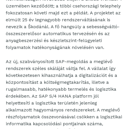
üzemében kezdődött; a többi csehországi telephely
fokozatosan követi majd ezt a példát. A projektet az
elmúlt 25 év legnagyobb rendszerváltásának is
nevezik a Škodánál. A fő hangsúly a sebességváltó-
összeszerelősor automatikus tervezésén és az
anyagbeszerzési és készletszint-felügyeleti
folyamatok hatékonyságának növelésén van.
Az új, szabványosított SAP-megoldás a meglévő
rendszerek széles skáláját váltja fel. A vállalat így
következetesen kihasználhatja a digitalizációt és a
központosítást a költségmegtakarítás, illetve a
rugalmasabb, hatékonyabb termelés és logisztika
érdekében. Az SAP S/4 HANA platform jól
helyettesíti a logisztika területén jelenleg
alkalmazott hagyományos rendszereket. A meglévő
részfolyamatok összevonásával csökken a logisztikai
informatika kapcsolódási pontjainak száma,