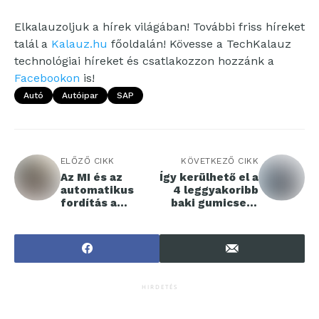
Elkalauzoljuk a hírek világában! További friss híreket
talál a
Kalauz.hu
főoldalán! Kövesse a TechKalauz
technológiai híreket és csatlakozzon hozzánk a
Facebookon
is!
Autó
Autóipar
SAP
ELŐZŐ CIKK
KÖVETKEZŐ CIKK
Az MI és az
Így kerülhető el a
automatikus
4 leggyakoribb
fordítás a
baki gumicsere
jövőben sem
során
váltja ki a
nyelvtanulás
szükségességét
HIRDETÉS