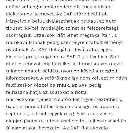
online katalógusából rendelhetik meg a kívánt
elektromos járművet. Az SAP előre beállított
irányelvein belül kiválaszthatják például az autó
típusát, kiviteli modelljét, színét és felszereltségi
csomagjait. Ezzel sok időt lehet megtakarítani, a
munkavállalónak pedig személyre szabott élményt
nyújtanak. Az SAP flottájában lévő autók egyik
kísérleti programjában az SAP Digital Vehicle Suit
által létrehozott digitális iker automatikusan rögzít
minden adatot, például nyomon követi a megtett
kilométereket. A sofőröknek így nem kell ezt minden
feltöltéskor kézzel beírniuk, az SAP pedig
felhasználhatja az adatokat a flotta
menedzsmentjéhez. A sofőröket figyelmeztethetik,
ha a járműnek töltésre van szüksége, és abban is
segítenek, ezt hol tegyék meg. A visszajelzések
alapján gyorsan tudnak cselekedni, fejlesztéseket és
új ajánlatokat bevezetni. Az SAP flottakezelő