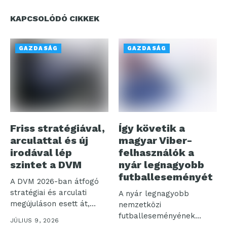
KAPCSOLÓDÓ CIKKEK
GAZDASÁG
GAZDASÁG
Friss stratégiával,
Így követik a
arculattal és új
magyar Viber-
irodával lép
felhasználók a
szintet a DVM
nyár legnagyobb
futballeseményét
A DVM 2026-ban átfogó
stratégiai és arculati
A nyár legnagyobb
megújuláson esett át,
nemzetközi
egyidejűleg a...
futballeseményének
JÚLIUS 9, 2026