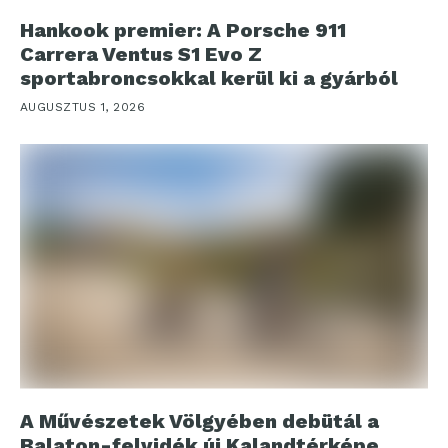
Hankook premier: A Porsche 911
Carrera Ventus S1 Evo Z
sportabroncsokkal kerül ki a gyárból
AUGUSZTUS 1, 2026
A Művészetek Völgyében debütál a
Balaton-felvidék új Kalandtérképe