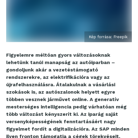
Kép forrása: Freepik
Figyelemre méltóan gyors változásoknak
lehetünk tanúi manapság az autóiparban
–
gondoljunk akár a vezetéstámogató
rendszerekre, az elektrifikációra vagy az
újrafelhasználásra. Átalakulnak a vásárlási
szokások is, az autószalonok helyett egyre
többen vesznek járművet online. A generatív
mesterséges intelligencia pedig várhatóan még
több változást kényszerít ki. Az iparág saját
versenyképességének fenntartásáért nagy
figyelmet fordít a digitalizációra. Az SAP minden
ilyen fronton támogatja a cégek törekvéseit,