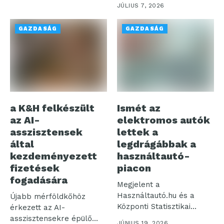
kapcsán a Rakuten Viber
JÚLIUS 7, 2026
a hivatalos magyar...
GAZDASÁG
GAZDASÁG
a K&H felkészült
Ismét az
az AI-
elektromos autók
asszisztensek
lettek a
által
legdrágábbak a
kezdeményezett
használtautó-
fizetések
piacon
fogadására
Megjelent a
Használtautó.hu és a
Újabb mérföldkőhöz
Központi Statisztikai
érkezett az AI-
Hivatal legfrissebb, májusi
asszisztensekre épülő
JÚNIUS 19, 2026