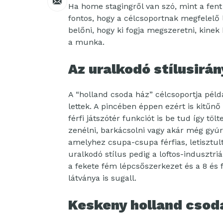
Ha home stagingről van szó, mint a fent
fontos, hogy a célcsoportnak megfelelő
belőni, hogy ki fogja megszeretni, kinek
a munka.
Az uralkodó stílusirá
A “holland csoda ház” célcsoportja péld
lettek. A pincében éppen ezért is kitűnő 
férfi játszótér funkciót is be tud így töl
zenélni, barkácsolni vagy akár még gyúrni
amelyhez csupa-csupa férfias, letisztul
uralkodó stílus pedig a loftos-indusztri
a fekete fém lépcsőszerkezet és a 8 és f
látványa is sugall.
Keskeny holland csod