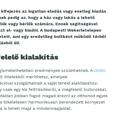
 kifejezés az ingatlan eladás vagy esetleg kiadás
ennek pedig az, hogy a ház vagy lakás a lehető
rlók vagy bérlők számára. Ennek segítségével
t el- vagy kiadni. A budapesti Wekerletelepen
etett, ami egy eredetileg boltként működő térből
ásból áll.
lelő kialakítás
egismételhetetlen eredmények születhetnek. A
DODO
nő ötletekből meríthetsz, amelyek
ióval szolgálhatnak a saját tereid alakításához.
y csak egy kis felfrissítésről, a megfelelő bútorokkal,
antáltan jobban fogod magad érezni az otthonod egyes
 és tökéletesen harmonikusan berendezett környezet
 is teheti majd a mindennapjaidat.