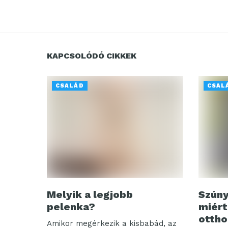
KAPCSOLÓDÓ CIKKEK
CSALÁD
CSAL
Melyik a legjobb
Szúny
pelenka?
miért
ottho
Amikor megérkezik a kisbabád, az