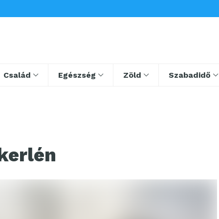
Család
Egészség
Zöld
Szabadidő
kerlén