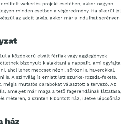
 említett wekerlés projekt esetében, akkor nagyon
 legyen minden esetben a végeredmény. Ha sikerül jól
 készül az adott lakás, akkor máris indulhat serényen
nyzat
ául a középkorú elvált férfiak vagy agglegények
ötletnek bizonyult kialakítani a nappalit, ami egyfajta
teni, ahol lehet meccset nézni, sörözni a haverokkal,
 is. A színvilág is emiatt lett szürke-rozsda-fekete,
t, mégis mutatós darabokat választott a tervező. Az
ális, amelyet már maga a tető fagerendáinak láttatása,
él méteren, 3 szinten kibontott ház, illetve lépcsőház
a ház