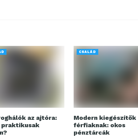
ÁD
CSALÁD
oghálók az ajtóra:
Modern kiegészítők
 praktikusak
férfiaknak: okos
n?
pénztárcák