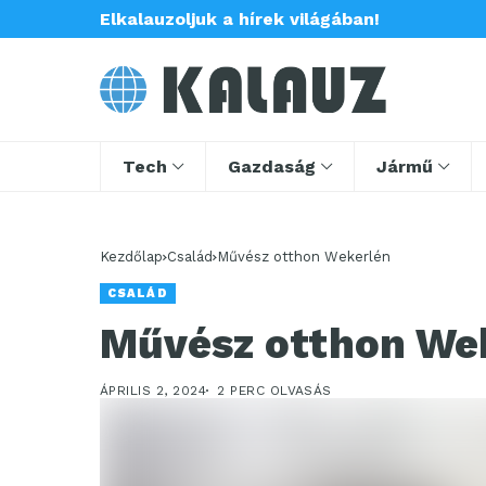
Elkalauzoljuk a hírek világában!
Tech
Gazdaság
Jármű
Kezdőlap
Család
Művész otthon Wekerlén
CSALÁD
Művész otthon We
ÁPRILIS 2, 2024
2 PERC OLVASÁS