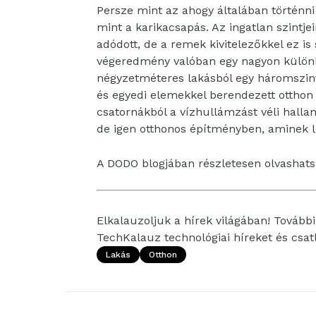
Persze mint az ahogy általában történni
mint a karikacsapás. Az ingatlan szintje
adódott, de a remek kivitelezőkkel ez i
végeredmény valóban egy nagyon különle
négyzetméteres lakásból egy háromszin
és egyedi elemekkel berendezett otthon
csatornákból a vízhullámzást véli hallan
de igen otthonos építményben, aminek l
A DODO blogjában részletesen olvashatsz 
Elkalauzoljuk a hírek világában! További 
TechKalauz technológiai híreket és csa
Lakás
Otthon