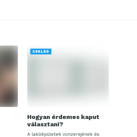
CSALÁD
Hogyan érdemes kaput
választani?
A lakóépületek vonzerejének és