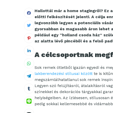
Hallottál már a home stagingről? Ez a
előtti felkészítését jelenti. A célja 
legvonzóbb legyen a potenciális vásá
gyorsabban és magasabb áron lehet az
például egy “holland csoda ház” szül
az alatta lévő pincéből és a felső padl
A célcsoportnak megfe
Sok remek ötletből igazán egyedi és m
lakberendezési stílusai között
te is kitű
megszámlálhatatlanul sok remek inspirác
Legyen szó felújításról, átalakításról vag
színekkel és dekorációs tárgyakkal gar
helyiségeiben. Az ízlésesen, stílusosan
pedig sokkal kellemesebbé és vidámabbá