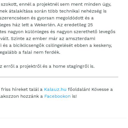
 szokott, ennél a projektnél sem ment minden úgy,
inek átalakítása során több technikai nehézség is
s szerencsésen és gyorsan megoldódott és a
ges ház lett a Wekerlén. Az eredetileg 25
tes nagyon különleges és nagyon szerethető levegős
 vált. Szinte az ember már az amszterdami
i és a biciklicsengők csilingelését ebben a keskeny,
egalább a falai nem ferdék.
erről a projektről és a home stagingről is.
friss híreket talál a
Kalauz.hu
főoldalán! Kövesse a
tlakozzon hozzánk a
Facebookon
is!