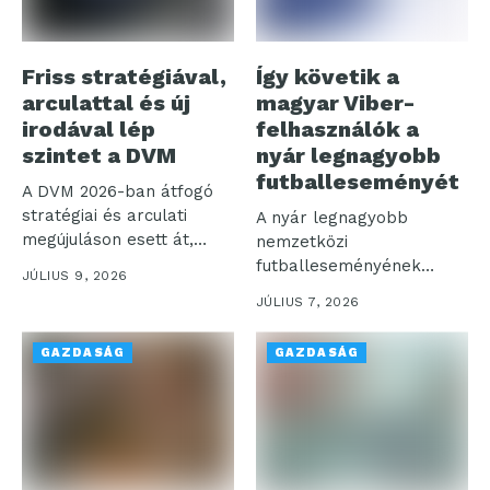
Friss stratégiával,
Így követik a
arculattal és új
magyar Viber-
irodával lép
felhasználók a
szintet a DVM
nyár legnagyobb
futballeseményét
A DVM 2026-ban átfogó
stratégiai és arculati
A nyár legnagyobb
megújuláson esett át,
nemzetközi
egyidejűleg a...
futballeseményének
JÚLIUS 9, 2026
kapcsán a Rakuten Viber
JÚLIUS 7, 2026
a hivatalos magyar...
GAZDASÁG
GAZDASÁG