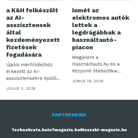
a K&H felkészült
Ismét az
az AI-
elektromos autók
asszisztensek
lettek a
által
legdrágábbak a
kezdeményezett
használtautó-
fizetések
piacon
fogadására
Megjelent a
Használtautó.hu és a
Újabb mérföldkőhöz
Központi Statisztikai
érkezett az AI-
Hivatal legfrissebb, májusi
asszisztensekre épülő
JÚNIUS 19, 2026
közös statisztikája....
digitális fizetés: a
JÚLIUS 3, 2026
Mastercard bevezette
az...
PARTNEREINK
Technokrata.hu
IoTmagazin.hu
Muszaki-magazin.hu