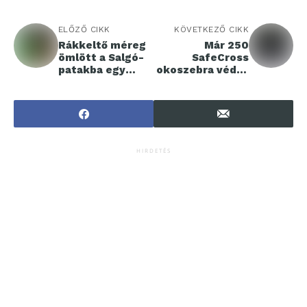
ELŐZŐ CIKK
KÖVETKEZŐ CIKK
Rákkeltő méreg
Már 250
ömlött a Salgó-
SafeCross
patakba egy
okoszebra védi a
akkuhulladékot
magyar
kezelő cég
gyalogosok
telephelyénél
biztonságát
HIRDETÉS