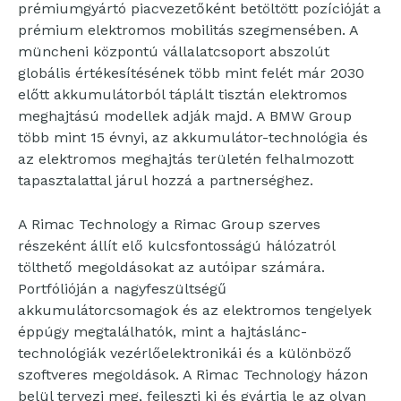
prémiumgyártó piacvezetőként betöltött pozícióját a
prémium elektromos mobilitás szegmensében. A
müncheni központú vállalatcsoport abszolút
globális értékesítésének több mint felét már 2030
előtt akkumulátorból táplált tisztán elektromos
meghajtású modellek adják majd. A BMW Group
több mint 15 évnyi, az akkumulátor-technológia és
az elektromos meghajtás területén felhalmozott
tapasztalattal járul hozzá a partnerséghez.
A Rimac Technology a Rimac Group szerves
részeként állít elő kulcsfontosságú hálózatról
tölthető megoldásokat az autóipar számára.
Portfólióján a nagyfeszültségű
akkumulátorcsomagok és az elektromos tengelyek
éppúgy megtalálhatók, mint a hajtáslánc-
technológiák vezérlőelektronikái és a különböző
szoftveres megoldások. A Rimac Technology házon
belül tervezi meg, fejleszti ki és gyártja le az olyan