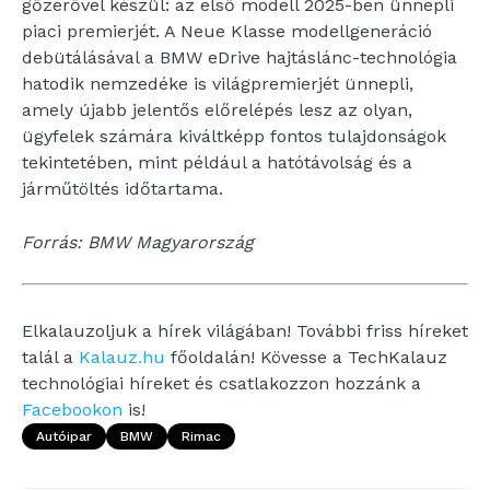
gőzerővel készül: az első modell 2025-ben ünnepli
piaci premierjét. A Neue Klasse modellgeneráció
debütálásával a BMW eDrive hajtáslánc-technológia
hatodik nemzedéke is világpremierjét ünnepli,
amely újabb jelentős előrelépés lesz az olyan,
ügyfelek számára kiváltképp fontos tulajdonságok
tekintetében, mint például a hatótávolság és a
járműtöltés időtartama.
Forrás: BMW Magyarország
Elkalauzoljuk a hírek világában! További friss híreket
talál a
Kalauz.hu
főoldalán! Kövesse a TechKalauz
technológiai híreket és csatlakozzon hozzánk a
Facebookon
is!
Autóipar
BMW
Rimac