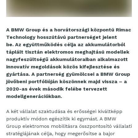
A BMW Group és a horvátországi központú Rimac
Technology hosszútávú partnerséget jelent
be. Az együttműködés célja az akkumulátorból
táplált tisztán elektromos meghajtású modellek
nagyfeszültségű akkumulátoraiban alkalmazott
innovatív megoldások közös kifejlesztése és
gyártása. A partnerség gyümölcsei a BMW Group
jövőbeni portfólióján köszönnek majd vissza – a
2020-as évek második felébe tervezett
modellgenerációkban.
A két vállalat szaktudása és erősségei kiváltképp
produktív módon egészítik ki egymást. A BMW
Group elektromos mobilitásra összpontosító vállalati
stratégiájának célja, hogy megerősítse a bajor