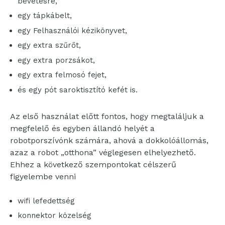
bevetésre,
egy tápkábelt,
egy Felhasználói kézikönyvet,
egy extra szűrőt,
egy extra porzsákot,
egy extra felmosó fejet,
és egy pót saroktisztító kefét is.
Az első használat előtt fontos, hogy megtaláljuk a
megfelelő és egyben állandó helyét a
robotporszívónk számára, ahová a dokkolóállomás,
azaz a robot „otthona” véglegesen elhelyezhető.
Ehhez a következő szempontokat célszerű
figyelembe venni
wifi lefedettség
konnektor közelség