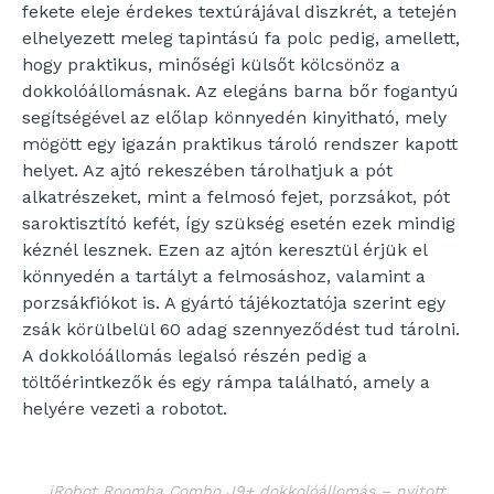
fekete eleje érdekes textúrájával diszkrét, a tetején
elhelyezett meleg tapintású fa polc pedig, amellett,
hogy praktikus, minőségi külsőt kölcsönöz a
dokkolóállomásnak. Az elegáns barna bőr fogantyú
segítségével az előlap könnyedén kinyitható, mely
mögött egy igazán praktikus tároló rendszer kapott
helyet. Az ajtó rekeszében tárolhatjuk a pót
alkatrészeket, mint a felmosó fejet, porzsákot, pót
saroktisztító kefét, így szükség esetén ezek mindig
kéznél lesznek. Ezen az ajtón keresztül érjük el
könnyedén a tartályt a felmosáshoz, valamint a
porzsákfiókot is. A gyártó tájékoztatója szerint egy
zsák körülbelül 60 adag szennyeződést tud tárolni.
A dokkolóállomás legalsó részén pedig a
töltőérintkezők és egy rámpa található, amely a
helyére vezeti a robotot.
iRobot Roomba Combo J9+ dokkolóállomás – nyitott