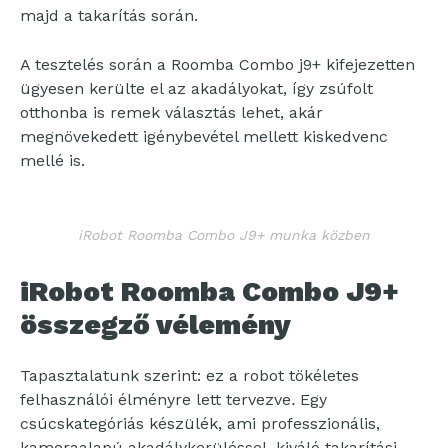
majd a takarítás során.
A tesztelés során a Roomba Combo j9+ kifejezetten
ügyesen kerülte el az akadályokat, így zsúfolt
otthonba is remek választás lehet, akár
megnövekedett igénybevétel mellett kiskedvenc
mellé is.
iRobot Roomba Combo J9+ munka közben
iRobot Roomba Combo J9+
összegző vélemény
Tapasztalatunk szerint: ez a robot tökéletes
felhasználói élményre lett tervezve
.
Egy
csúcskategóriás készülék, ami professzionális,
kameraalapú akadálykerüléssel, kiváló takarítási