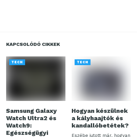
KAPCSOLÓDÓ CIKKEK
TECH
TECH
Samsung Galaxy
Hogyan készülnek
Watch Ultra2 és
a kályhaajtók és
Watch9:
kandallóbetétek?
Egészségügyi
Eszébe jutott már, hogyan