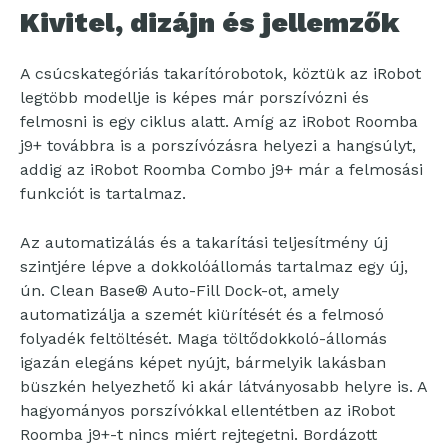
Kivitel, dizájn és jellemzők
A csúcskategóriás takarítórobotok, köztük az iRobot
legtöbb modellje is képes már porszívózni és
felmosni is egy ciklus alatt. Amíg az iRobot Roomba
j9+ továbbra is a porszívózásra helyezi a hangsúlyt,
addig az iRobot Roomba Combo j9+ már a felmosási
funkciót is tartalmaz.
Az automatizálás és a takarítási teljesítmény új
szintjére lépve a dokkolóállomás tartalmaz egy új,
ún. Clean Base® Auto-Fill Dock-ot, amely
automatizálja a szemét kiürítését és a felmosó
folyadék feltöltését. Maga töltődokkoló-állomás
igazán elegáns képet nyújt, bármelyik lakásban
büszkén helyezhető ki akár látványosabb helyre is. A
hagyományos porszívókkal ellentétben az iRobot
Roomba j9+-t nincs miért rejtegetni. Bordázott