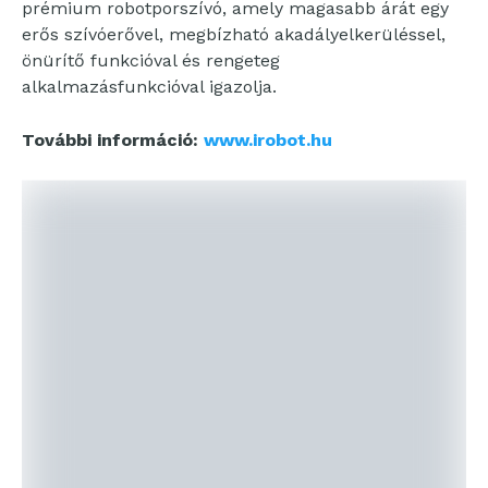
prémium robotporszívó, amely magasabb árát egy
erős szívóerővel, megbízható akadályelkerüléssel,
önürítő funkcióval és rengeteg
alkalmazásfunkcióval igazolja.
További információ:
www.irobot.hu