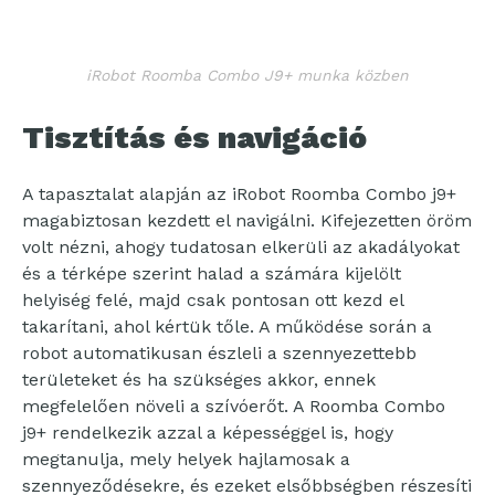
iRobot Roomba Combo J9+ munka közben
Tisztítás és navigáció
A tapasztalat alapján az iRobot Roomba Combo j9+
magabiztosan kezdett el navigálni. Kifejezetten öröm
volt nézni, ahogy tudatosan elkerüli az akadályokat
és a térképe szerint halad a számára kijelölt
helyiség felé, majd csak pontosan ott kezd el
takarítani, ahol kértük tőle. A működése során a
robot automatikusan észleli a szennyezettebb
területeket és ha szükséges akkor, ennek
megfelelően növeli a szívóerőt. A Roomba Combo
j9+ rendelkezik azzal a képességgel is, hogy
megtanulja, mely helyek hajlamosak a
szennyeződésekre, és ezeket elsőbbségben részesíti