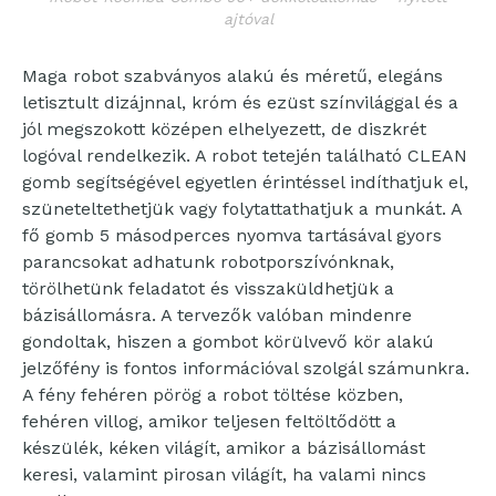
ajtóval
Maga robot szabványos alakú és méretű, elegáns
letisztult dizájnnal, króm és ezüst színvilággal és a
jól megszokott középen elhelyezett, de diszkrét
logóval rendelkezik. A robot tetején található CLEAN
gomb segítségével egyetlen érintéssel indíthatjuk el,
szüneteltethetjük vagy folytattathatjuk a munkát. A
fő gomb 5 másodperces nyomva tartásával gyors
parancsokat adhatunk robotporszívónknak,
törölhetünk feladatot és visszaküldhetjük a
bázisállomásra. A tervezők valóban mindenre
gondoltak, hiszen a gombot körülvevő kör alakú
jelzőfény is fontos információval szolgál számunkra.
A fény fehéren pörög a robot töltése közben,
fehéren villog, amikor teljesen feltöltődött a
készülék, kéken világít, amikor a bázisállomást
keresi, valamint pirosan világít, ha valami nincs