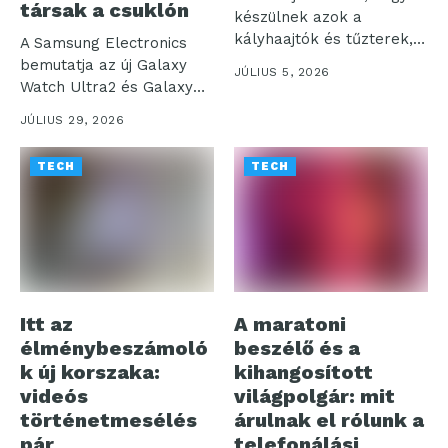
társak a csuklón
készülnek azok a
kályhaajtók és tűzterek,
A Samsung Electronics
amelyek otthonaink...
bemutatja az új Galaxy
JÚLIUS 5, 2026
Watch Ultra2 és Galaxy
Watch9...
JÚLIUS 29, 2026
TECH
TECH
Itt az
A maratoni
élménybeszámoló
beszélő és a
k új korszaka:
kihangosított
videós
világpolgár: mit
történetmesélés
árulnak el rólunk a
pár
telefonálási