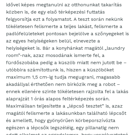
idővel képes megtanulni az otthonunkat takarítás
közben is, de egy első térképezési futtatás
felgyorsítja ezt a folyamatot. A teszt során nekünk
tökéletesen felismerte a teljes lakást, felismerte a
padlófelületeket pontosan bejelölve a szőnyegeket is
az egyes helyiségeken belül, elnevezte a
helyiségeket is. Bár a konyhánkat magától „laundry
room”-nak, azaz mosodának ismerte fel, a
fürdőszobába pedig a küszöb miatt nem jutott be –
utóbbira számítottunk is, hiszen a küszöböket
maximum 1,5 cm-ig tudja megugrani, magasabb
akadállyal érthetően nem birkózik meg a robot –
ennek ellenére szinte tökéletesen rajzolta fel a lakás
alaprajzát 1 órás alapos feltérképezés során.
Maximálisan teljesítette a „lépcső tesztet” is, azaz
magától felismerte a lakásunkban található lépcsőt
és amellett, hogy gyönyörűen körbeporszívózta
egészen a lépcsők legszéléig, egy pillanatig nem
adott alkalmat az aggodalomra, hogy veszélyeztetné