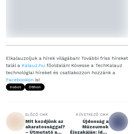
Elkalauzoljuk a hírek világában! További friss híreket
talál a
Kalauz.hu
főoldalán! Kövesse a TechKalauz
technológiai híreket és csatlakozzon hozzánk a
Facebookon
is!
Irobot
Otthon
ELŐZŐ CIKK
KÖVETKEZŐ CIKK
Mit kezdjünk az
Újdonság a
akaratossággal?
Múzeumok
– Útmutató a
Éjszakáján: idén