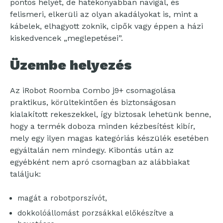
pontos helyét, de hatékonyabban navigál, és
felismeri, elkerüli az olyan akadályokat is, mint a
kábelek, elhagyott zoknik, cipők vagy éppen a házi
kiskedvencek „meglepetései”.
Üzembe helyezés
Az iRobot Roomba Combo j9+ csomagolása
praktikus, körültekintően és biztonságosan
kialakított rekeszekkel, így biztosak lehetünk benne,
hogy a termék doboza minden kézbesítést kibír,
mely egy ilyen magas kategóriás készülék esetében
egyáltalán nem mindegy. Kibontás után az
egyébként nem apró csomagban az alábbiakat
találjuk:
magát a robotporszívót,
dokkolóállomást porzsákkal előkészítve a