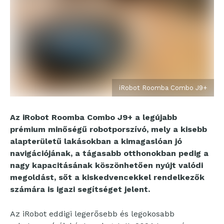
iRobot Roomba Combo J9+
Az iRobot Roomba Combo J9+ a legújabb
prémium minőségű robotporszívó, mely a kisebb
alapterületű lakásokban a kimagaslóan jó
navigációjának, a tágasabb otthonokban pedig a
nagy kapacitásának köszönhetően nyújt valódi
megoldást, sőt a kiskedvencekkel rendelkezők
számára is igazi segítséget jelent.
Az iRobot eddigi legerősebb és legokosabb