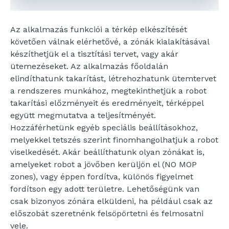
Az alkalmazás funkciói a térkép elkészítését
követően válnak elérhetővé, a zónák kialakításával
készíthetjük el a tisztítási tervet, vagy akár
ütemezéseket. Az alkalmazás főoldalán
elindíthatunk takarítást, létrehozhatunk ütemtervet
a rendszeres munkához, megtekinthetjük a robot
takarítási előzményeit és eredményeit, térképpel
együtt megmutatva a teljesítményét.
Hozzáférhetünk egyéb speciális beállításokhoz,
melyekkel tetszés szerint finomhangolhatjuk a robot
viselkedését. Akár beállíthatunk olyan zónákat is,
amelyeket robot a jövőben kerüljön el (NO MOP
zones), vagy éppen fordítva, különös figyelmet
fordítson egy adott területre. Lehetőségünk van
csak bizonyos zónára elküldeni, ha például csak az
előszobát szeretnénk felsöpörtetni és felmosatni
vele.