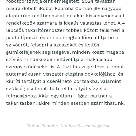
robotporszívójaként emlegetett, 2024 tavaszán
piacra dobott iRobot Roomba Combo j9+ nagyobb
alapterületű otthonokkal, de akár kiskedvencekkel
rendelkezők számára is ideális választás lehet. A 4
lépcsős takarítórendszer többek között felismeri a
padló típusát, és ennek megfelelően állítja be a
szívóerőt, felsöpri a szöszöket és kettős
gumikeféjének segítségével minden koszt magába
szív és mindeközben eltávolítja a makacsabb
szennyeződéseket is. A tisztítás végeztével a robot
automatikusan visszatér elegáns dokkolójához, és
kiüríti tartályát a cserélhető porzsákba, valamint
szükség esetén itt tölti fel tartályát vízzel a
felmosáshoz. Akár egy álom – igazi partner a
takarításban, akire minden esetben számíthatunk.
iRobot Roomba Combo J9+ csomagolása