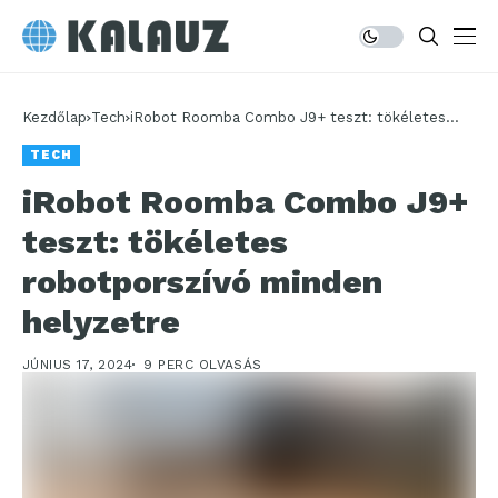
Kezdőlap
Tech
iRobot Roomba Combo J9+ teszt: tökéletes
robotporszívó minden helyzetre
TECH
iRobot Roomba Combo J9+
teszt: tökéletes
robotporszívó minden
helyzetre
JÚNIUS 17, 2024
9 PERC OLVASÁS