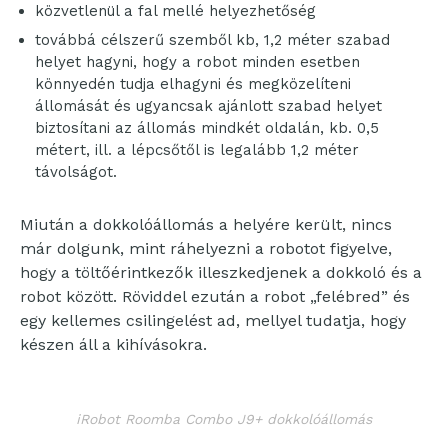
közvetlenül a fal mellé helyezhetőség
továbbá célszerű szemből kb, 1,2 méter szabad
helyet hagyni, hogy a robot minden esetben
könnyedén tudja elhagyni és megközelíteni
állomását és ugyancsak ajánlott szabad helyet
biztosítani az állomás mindkét oldalán, kb. 0,5
métert, ill. a lépcsőtől is legalább 1,2 méter
távolságot.
Miután a dokkolóállomás a helyére került, nincs
már dolgunk, mint ráhelyezni a robotot figyelve,
hogy a töltőérintkezők illeszkedjenek a dokkoló és a
robot között. Röviddel ezután a robot „felébred” és
egy kellemes csilingelést ad, mellyel tudatja, hogy
készen áll a kihívásokra.
iRobot Roomba Combo J9+ dokkolóállomás