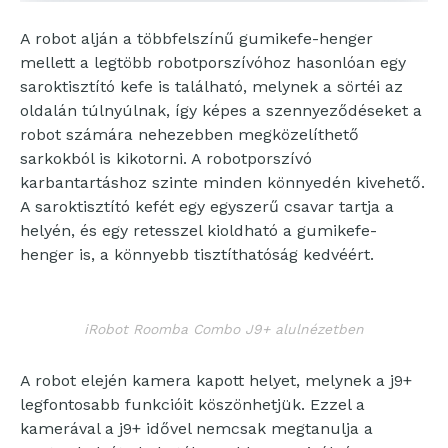
A robot alján a többfelszínű gumikefe-henger
mellett a legtöbb robotporszívóhoz hasonlóan egy
saroktisztító kefe is található, melynek a sörtéi az
oldalán túlnyúlnak, így képes a szennyeződéseket a
robot számára nehezebben megközelíthető
sarkokból is kikotorni. A robotporszívó
karbantartáshoz szinte minden könnyedén kivehető.
A saroktisztító kefét egy egyszerű csavar tartja a
helyén, és egy retesszel kioldható a gumikefe-
henger is, a könnyebb tisztíthatóság kedvéért.
iRobot Roomba Combo J9+ alulnézetben
A robot elején kamera kapott helyet, melynek a j9+
legfontosabb funkcióit köszönhetjük. Ezzel a
kamerával a j9+ idővel nemcsak megtanulja a