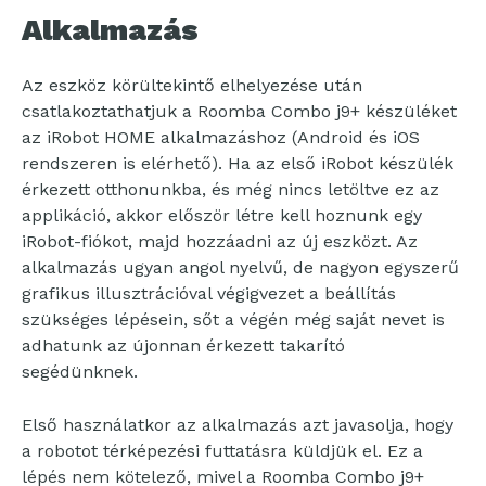
Alkalmazás
Az eszköz körültekintő elhelyezése után
csatlakoztathatjuk a Roomba Combo j9+ készüléket
az iRobot HOME alkalmazáshoz (Android és iOS
rendszeren is elérhető). Ha az első iRobot készülék
érkezett otthonunkba, és még nincs letöltve ez az
applikáció, akkor először létre kell hoznunk egy
iRobot-fiókot, majd hozzáadni az új eszközt. Az
alkalmazás ugyan angol nyelvű, de nagyon egyszerű
grafikus illusztrációval végigvezet a beállítás
szükséges lépésein, sőt a végén még saját nevet is
adhatunk az újonnan érkezett takarító
segédünknek.
Első használatkor az alkalmazás azt javasolja, hogy
a robotot térképezési futtatásra küldjük el. Ez a
lépés nem kötelező, mivel a Roomba Combo j9+