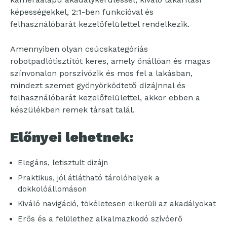
képességekkel, 2:1-ben funkcióval és
felhasználóbarát kezelőfelülettel rendelkezik.
Amennyiben olyan csúcskategóriás
robotpadlótisztítót keres, amely önállóan és magas
színvonalon porszívózik és mos fel a lakásban,
mindezt szemet gyönyörködtető dizájnnal és
felhasználóbarát kezelőfelülettel, akkor ebben a
készülékben remek társat talál.
Előnyei lehetnek:
Elegáns, letisztult dizájn
Praktikus, jól átlátható tárolóhelyek a
dokkolóállomáson
Kiváló navigáció, tökéletesen elkerüli az akadályokat
Erős és a felülethez alkalmazkodó szívóerő