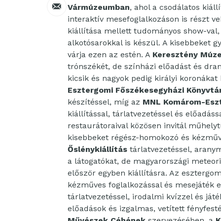
Vármúzeumban
, ahol a csodálatos kiál
interaktív mesefoglalkozáson is részt v
kiállítása mellett tudományos show-val
alkotósarokkal is készül. A kisebbeket
várja ezen az estén. A
Keresztény Múz
trónszékét, de színházi előadást és dram
kicsik és nagyok pedig királyi koronáka
Esztergomi Főszékesegyházi Könyvtá
készítéssel, míg az
MNL Komárom-Eszt
kiállítással, tárlatvezetéssel és előadás
restaurátoraival közösen invitál műhelyt
kisebbeket régész-homokozó és kézműve
Őslénykiállítás
tárlatvezetéssel, aranym
a látogatókat, de magyarországi meteor
először egyben kiállításra. Az esztergo
kézműves foglalkozással és mesejáték e
tárlatvezetéssel, irodalmi kvízzel és já
előadások és izgalmas, vetített fényfestés
Művészek Céhének
szervezésében, a
K