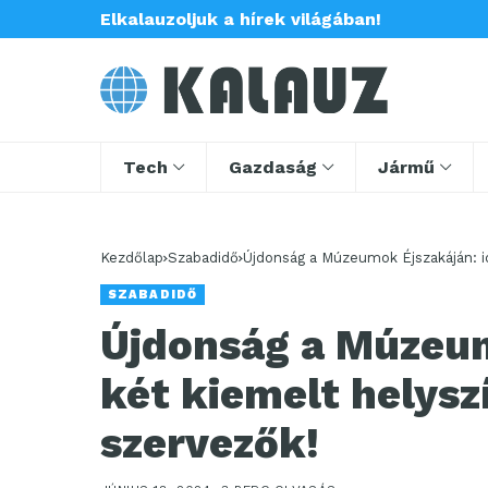
Elkalauzoljuk a hírek világában!
Tech
Gazdaság
Jármű
Kezdőlap
Szabadidő
Újdonság a Múzeumok Éjszakáján: id
SZABADIDŐ
Újdonság a Múzeum
két kiemelt helysz
szervezők!