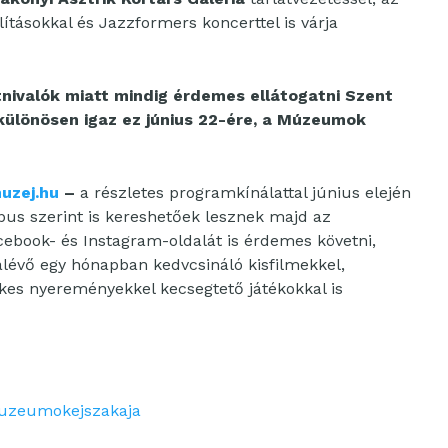
lításokkal és Jazzformers koncerttel is várja
átnivalók miatt mindig érdemes ellátogatni Szent
 különösen igaz ez június 22-ére, a Múzeumok
uzej.hu
–
a részletes programkínálattal június elején
ípus szerint is kereshetőek lesznek majd az
book- és Instagram-oldalát is érdemes követni,
alévő egy hónapban kedvcsináló kisfilmekkel,
ékes nyereményekkel kecsegtető játékokkal is
muzeumokejszakaja