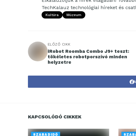
Elkalauzoljuk a hírek világában! További 
TechKalauz technológiai híreket és csa
Kultúra
Múzeum
ELŐZŐ CIKK
iRobot Roomba Combo J9+ teszt:
tökéletes robotporszívó minden
helyzetre
KAPCSOLÓDÓ CIKKEK
SZABADIDŐ
SZAB