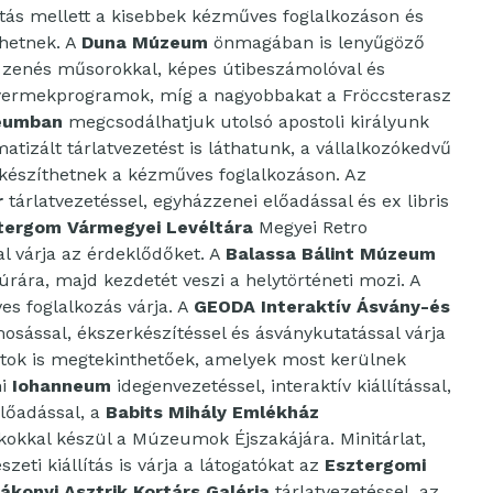
lítás mellett a kisebbek kézműves foglalkozáson és
ehetnek. A
Duna Múzeum
önmagában is lenyűgöző
, zenés műsorokkal, képes útibeszámolóval és
 gyermekprogramok, míg a nagyobbakat a Fröccsterasz
eumban
megcsodálhatjuk utolsó apostoli királyunk
atizált tárlatvezetést is láthatunk, a vállalkozókedvű
t készíthetnek a kézműves foglalkozáson. Az
r
tárlatvezetéssel, egyházzenei előadással és ex libris
ergom Vármegyei Levéltára
Megyei Retro
sal várja az érdeklődőket. A
Balassa Bálint Múzeum
úrára, majd kezdetét veszi a helytörténeti mozi. A
s foglalkozás várja. A
GEODA Interaktív Ásvány-és
osással, ékszerkészítéssel és ásványkutatással várja
itok is megtekinthetőek, amelyek most kerülnek
mi
Iohanneum
idegenvezetéssel, interaktív kiállítással,
lőadással, a
Babits Mihály Emlékház
tékokkal készül a Múzeumok Éjszakájára. Minitárlat,
zeti kiállítás is várja a látogatókat az
Esztergomi
ákonyi Asztrik Kortárs Galéria
tárlatvezetéssel, az