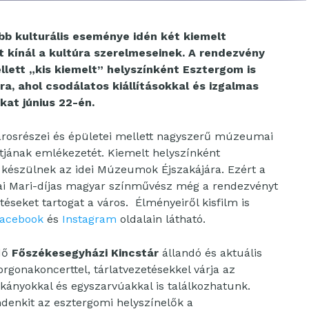
b kulturális eseménye idén két kiemelt
t kínál a kultúra szerelmeseinek. A rendezvény
llett „kis kiemelt” helyszínként Esztergom is
a, ahol csodálatos kiállításokkal és izgalmas
kat június 22-én.
árosrészei és épületei mellett nagyszerű múzeumai
tjának emlékezetét. Kiemelt helyszínként
készülnek az idei Múzeumok Éjszakájára. Ezért a
ai Mari-díjas magyar színművész még a rendezvényt
eket tartogat a város. Élményeiről kisfilm is
Facebook
és
Instagram
oldalain látható.
dő
Főszékesegyházi Kincstár
állandó és aktuális
orgonakoncerttel, tárlatvezetésekkel várja az
rkányokkal és egyszarvúakkal is találkozhatunk.
ndenkit az esztergomi helyszínelők a