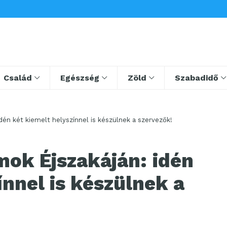
Család
Egészség
Zöld
Szabadidő
én két kiemelt helyszínnel is készülnek a szervezők!
ok Éjszakáján: idén
ínnel is készülnek a