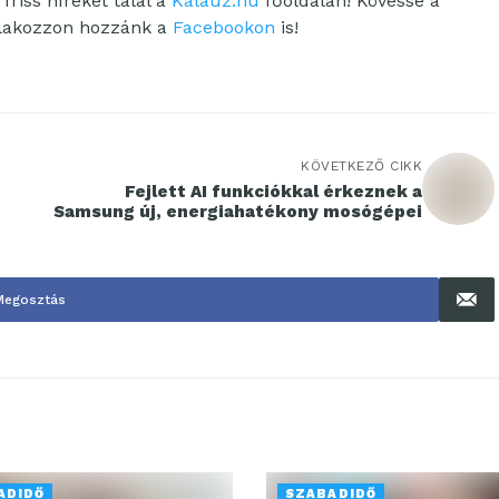
friss híreket talál a
Kalauz.hu
főoldalán! Kövesse a
tlakozzon hozzánk a
Facebookon
is!
KÖVETKEZŐ CIKK
Fejlett AI funkciókkal érkeznek a
Samsung új, energiahatékony mosógépei
Megosztás
ADIDŐ
SZABADIDŐ