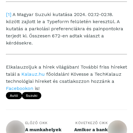
[1]
A Magyar Suzuki kutatása 2024. 02.12-02.18.
között zajlott le a Typeform felületén keresztül. A
kutatás a parkolási preferenciákra és painpontokra
terjedt ki. Összesen 672-en adtak választ a
kérdésekre.
Elkalauzoljuk a hírek világában! További friss híreket
talál a
Kalauz.hu
főoldalán! Kövesse a TechKalauz
technológiai híreket és csatlakozzon hozzánk a
Facebookon
is!
Autó
Suzuki
ELŐZŐ CIKK
KÖVETKEZŐ CIKK
A munkahelyek
Amikor a bank