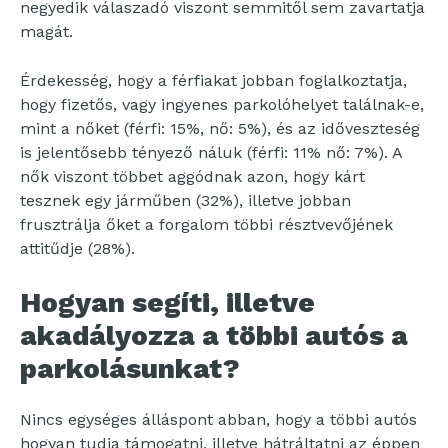
negyedik válaszadó viszont semmitől sem zavartatja
magát.
Érdekesség, hogy a férfiakat jobban foglalkoztatja,
hogy fizetős, vagy ingyenes parkolóhelyet találnak-e,
mint a nőket (férfi: 15%, nő: 5%), és az időveszteség
is jelentősebb tényező náluk (férfi: 11% nő: 7%). A
nők viszont többet aggódnak azon, hogy kárt
tesznek egy járműben (32%), illetve jobban
frusztrálja őket a forgalom többi résztvevőjének
attitűdje (28%).
Hogyan segíti, illetve
akadályozza a többi autós a
parkolásunkat?
Nincs egységes álláspont abban, hogy a többi autós
hogyan tudja támogatni, illetve hátráltatni az éppen