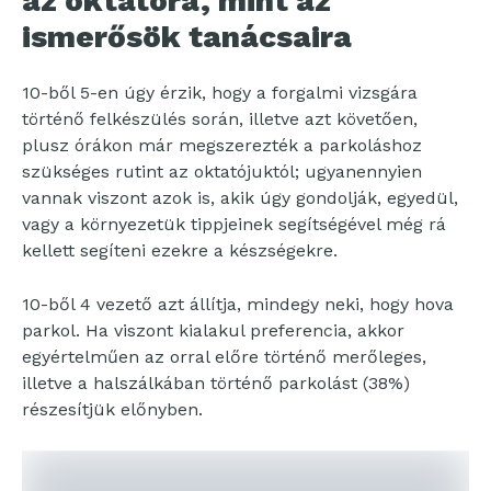
az oktatóra, mint az
ismerősök tanácsaira
10-ből 5-en úgy érzik, hogy a forgalmi vizsgára
történő felkészülés során, illetve azt követően,
plusz órákon már megszerezték a parkoláshoz
szükséges rutint az oktatójuktól; ugyanennyien
vannak viszont azok is, akik úgy gondolják, egyedül,
vagy a környezetük tippjeinek segítségével még rá
kellett segíteni ezekre a készségekre.
10-ből 4 vezető azt állítja, mindegy neki, hogy hova
parkol. Ha viszont kialakul preferencia, akkor
egyértelműen az orral előre történő merőleges,
illetve a halszálkában történő parkolást (38%)
részesítjük előnyben.