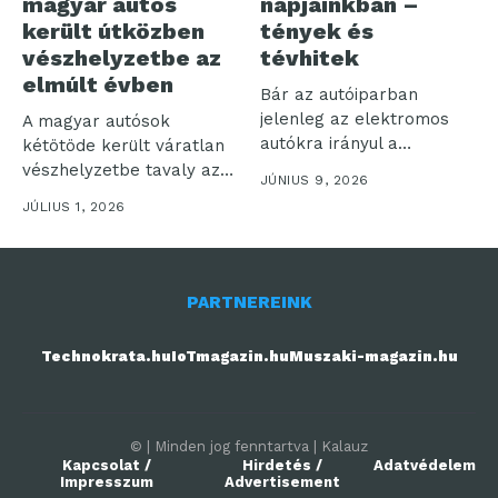
magyar autós
napjainkban –
került útközben
tények és
vészhelyzetbe az
tévhitek
elmúlt évben
Bár az autóiparban
jelenleg az elektromos
A magyar autósok
autókra irányul a
kétötöde került váratlan
legnagyobb figyelem, a...
vészhelyzetbe tavaly az
JÚNIUS 9, 2026
utakon, miközben a...
JÚLIUS 1, 2026
PARTNEREINK
Technokrata.hu
IoTmagazin.hu
Muszaki-magazin.hu
© | Minden jog fenntartva | Kalauz
Kapcsolat /
Hirdetés /
Adatvédelem
Impresszum
Advertisement