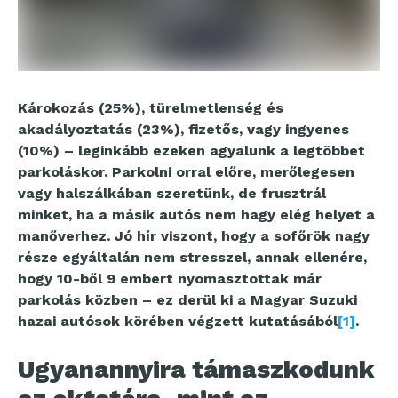
Károkozás (25%), türelmetlenség és
akadályoztatás (23%), fizetős, vagy ingyenes
(10%) – leginkább ezeken agyalunk a legtöbbet
parkoláskor. Parkolni orral előre, merőlegesen
vagy halszálkában szeretünk, de frusztrál
minket, ha a másik autós nem hagy elég helyet a
manőverhez. Jó hír viszont, hogy a sofőrök nagy
része egyáltalán nem stresszel, annak ellenére,
hogy 10-ből 9 embert nyomasztottak már
parkolás közben – ez derül ki a Magyar Suzuki
hazai autósok körében végzett kutatásából
[1]
.
Ugyanannyira támaszkodunk