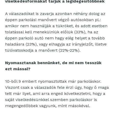
viselkedésformákat tarjuk a legidegesítőbbnek
A válaszadókat is zavarja azonban néhány dolog az
éppen parkolási manővert végző autósokban pl.:
amikor nem használják a tükröket, és adott esetben
tolatással kell menekülniük előlük (33%), ha az
éppen parkoló autó nem hagy elég helyet a tovább
haladásra (23%), vagy elhagyja az irányjelzőt, illetve
túlóvatoskodja a manővert (22%-22%).
Nyomasztanak bennünket, de mi nem tesszük
ezt mással?
10-ből 9 embert nyomasztottak már parkoláskor.
Viszont csak a válaszadók fele érzi úgy, hogy ő maga
tett már ilyet, ami arra enged következtetni, hogy a
saját viselkedésünkkel szemben parkoláskor is
megengedőbbek vagyunk, mint másokéval.