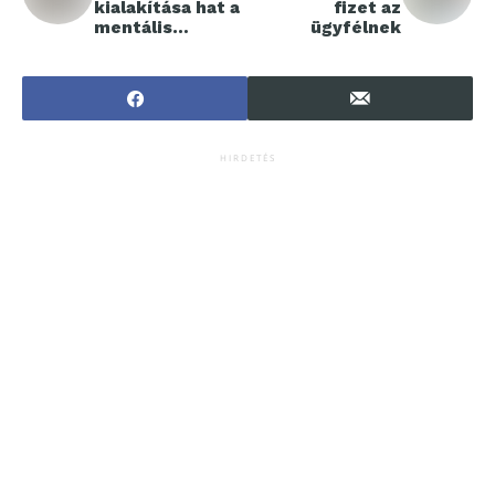
kialakítása hat a
fizet az
mentális
ügyfélnek
egészségre
HIRDETÉS