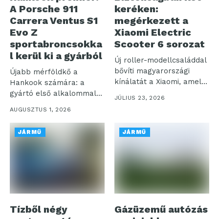
A Porsche 911
keréken:
Carrera Ventus S1
megérkezett a
Evo Z
Xiaomi Electric
sportabroncsokka
Scooter 6 sorozat
l kerül ki a gyárból
Új roller-modellcsaláddal
bővíti magyarországi
Újabb mérföldkő a
kínálatát a Xiaomi, amely
Hankook számára: a
a korábbiakhoz képest
gyártó első alkalommal
JÚLIUS 23, 2026
nagyobb...
szereli fel prémium...
AUGUSZTUS 1, 2026
JÁRMŰ
JÁRMŰ
Tízből négy
Gázüzemű autózás