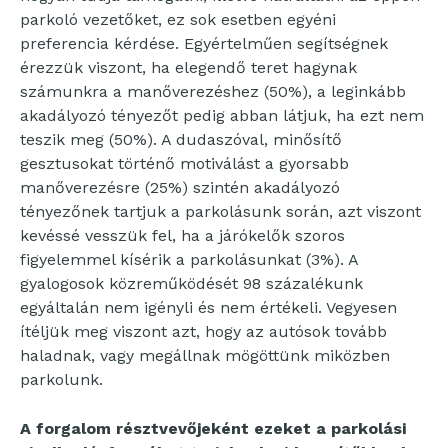
parkoló vezetőket, ez sok esetben egyéni
preferencia kérdése. Egyértelműen segítségnek
érezzük viszont, ha elegendő teret hagynak
számunkra a manőverezéshez (50%), a leginkább
akadályozó tényezőt pedig abban látjuk, ha ezt nem
teszik meg (50%). A dudaszóval, minősítő
gesztusokat történő motiválást a gyorsabb
manőverezésre (25%) szintén akadályozó
tényezőnek tartjuk a parkolásunk során, azt viszont
kevéssé vesszük fel, ha a járókelők szoros
figyelemmel kísérik a parkolásunkat (3%). A
gyalogosok közreműködését 98 százalékunk
egyáltalán nem igényli és nem értékeli. Vegyesen
ítéljük meg viszont azt, hogy az autósok tovább
haladnak, vagy megállnak mögöttünk miközben
parkolunk.
A forgalom résztvevőjeként ezeket a parkolási