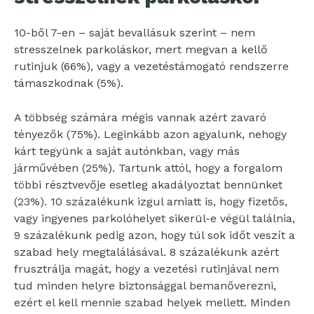
10-ből 7-en – saját bevallásuk szerint – nem
stresszelnek parkoláskor, mert megvan a kellő
rutinjuk (66%), vagy a vezetéstámogató rendszerre
támaszkodnak (5%).
A többség számára mégis vannak azért zavaró
tényezők (75%). Leginkább azon agyalunk, nehogy
kárt tegyünk a saját autónkban, vagy más
járművében (25%). Tartunk attól, hogy a forgalom
többi résztvevője esetleg akadályoztat bennünket
(23%). 10 százalékunk izgul amiatt is, hogy fizetős,
vagy ingyenes parkolóhelyet sikerül-e végül találnia,
9 százalékunk pedig azon, hogy túl sok időt veszít a
szabad hely megtalálásával. 8 százalékunk azért
frusztrálja magát, hogy a vezetési rutinjával nem
tud minden helyre biztonsággal bemanőverezni,
ezért el kell mennie szabad helyek mellett. Minden