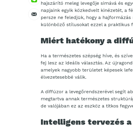
hajszárító meleg levegője simává és egye
napjaink egyik közkedvelt kinézetét, a f
persze ne feledjük, hogy a hajformázás m
különböző stílusokat ezzel a praktikus fe
Miért hatékony a diff
Ha a természetes szépség híve, és szíve
fej lesz az ideális választás. Az újragon
amelyek nagyobb területet képesek lefe
élvezetesebbé válik.
A diffúzor a levegőrendszerével segít a
megtartva annak természetes struktúrájá
de valójában ez az eszköz a titkos fegyv
Intelligens tervezés 