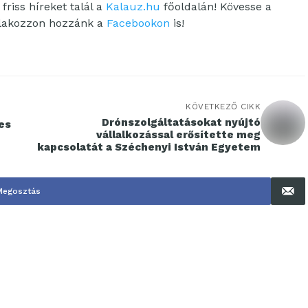
friss híreket talál a
Kalauz.hu
főoldalán! Kövesse a
tlakozzon hozzánk a
Facebookon
is!
KÖVETKEZŐ CIKK
Drónszolgáltatásokat nyújtó
es
vállalkozással erősítette meg
kapcsolatát a Széchenyi István Egyetem
Megosztás