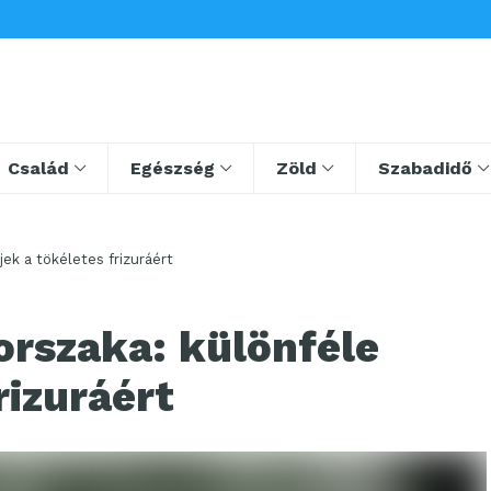
Család
Egészség
Zöld
Szabadidő
jek a tökéletes frizuráért
orszaka: különféle
rizuráért