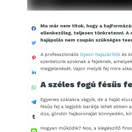
Ma már nem titok, hogy a hajformázá
ellenkezőleg, teljesen tönkretenni. 
hajápolás nem csupán szükséges teend
A professzionális
Dyson hajszárítók
és k
szentelünk azoknak a fejeknek, amelyekk
megjelenését. Vajon melyik fej mire al
A széles fogú fésűs fe
Egyenes szálakra vágyik, de a haját elur
fésűs fej a legjobb barátja lehet ebben a
dús, göndör hajkoronáját könnyedén, kí
Hogyan működik? Nos, a kiegészítő finom