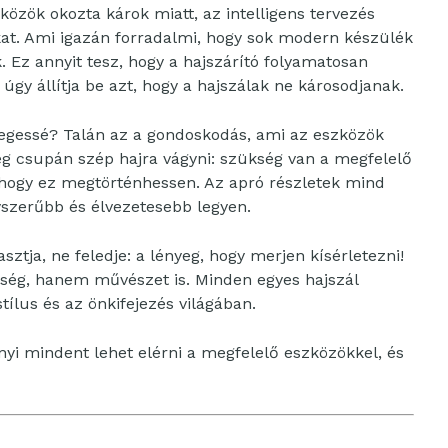
özök okozta károk miatt, az intelligens tervezés
at. Ami igazán forradalmi, hogy sok modern készülék
. Ez annyit tesz, hogy a hajszárító folyamatosan
 úgy állítja be azt, hogy a hajszálak ne károsodjanak.
legessé? Talán az a gondoskodás, ami az eszközök
lég csupán szép hajra vágyni: szükség van a megfelelő
, hogy ez megtörténhessen. Az apró részletek mind
yszerűbb és élvezetesebb legyen.
sztja, ne feledje: a lényeg, hogy merjen kísérletezni!
ég, hanem művészet is. Minden egyes hajszál
ílus és az önkifejezés világában.
nyi mindent lehet elérni a megfelelő eszközökkel, és