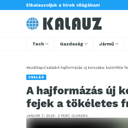
Elkalauzoljuk a hírek világában!
Tech
Gazdaság
Jármű
Kezdőlap
Család
A hajformázás új korszaka: különféle fe
CSALÁD
A hajformázás új k
fejek a tökéletes f
JANUÁR 7, 2025
3 PERC OLVASÁS