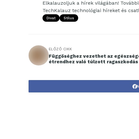
Elkalauzoljuk a hírek világában! További 
TechKalauz technológiai híreket és csa
Divat
Stílus
ELŐZŐ CIKK
Függőséghez vezethet az egészség
étrendhez való túlzott ragaszkodás