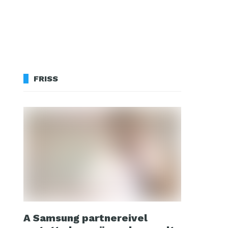
FRISS
A Samsung partnereivel