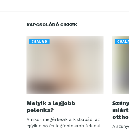
KAPCSOLÓDÓ CIKKEK
CSALÁD
CSAL
Melyik a legjobb
Szúny
pelenka?
miért
ottho
Amikor megérkezik a kisbabád, az
egyik első és legfontosabb feladat
A szúny