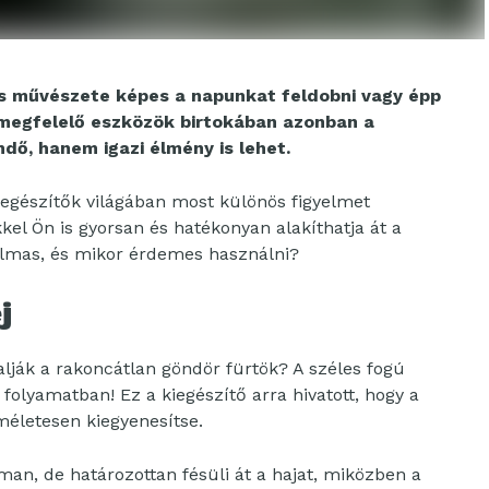
s művészete képes a napunkat feldobni vagy épp
A megfelelő eszközök birtokában azonban a
ő, hanem igazi élmény is lehet.
iegészítők világában most különös figyelmet
el Ön is gyorsan és hatékonyan alakíthatja át a
kalmas, és mikor érdemes használni?
j
alják a rakoncátlan göndör fürtök? A széles fogú
 folyamatban! Ez a kiegészítő arra hivatott, hogy a
méletesen kiegyenesítse.
an, de határozottan fésüli át a hajat, miközben a