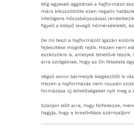
Míg egyesek aggódnak a hajformázó eszk
mára kiküszöbölte ezen negatív hatások
intelligens hőszabályozással rendelkezik
figyeli a kilépő levegő hőmérsékletét, és
De mi teszi a hajformázót igazán külön
fejlesztése mögött rejlik. Hiszen nem e
eszközökre is, amelyek lehetővé teszik
arra szolgálnak, hogy az Ön feladata eg
Végső soron bármelyik kiegészítőt is vála
Hiszen a hajformázás nem csupán szüks
formázása új lehetőségeket nyit meg a st
Szánjon időt arra, hogy felfedezze, men
hagyja, hogy a kreativitása szárnyaljon!