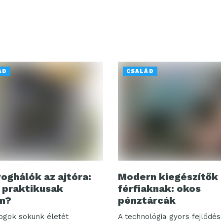
ÁD
CSALÁD
oghálók az ajtóra:
Modern kiegészítők
 praktikusak
férfiaknak: okos
n?
pénztárcák
ogok sokunk életét
A technológia gyors fejlődé