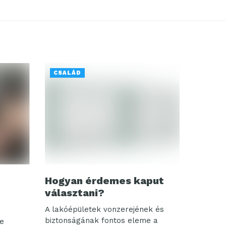
CSALÁD
Hogyan érdemes kaput
választani?
A lakóépületek vonzerejének és
biztonságának fontos eleme a
se