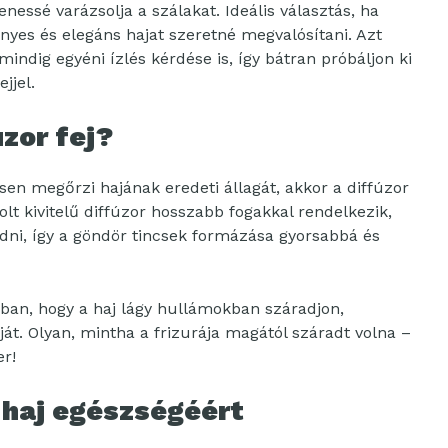
nessé varázsolja a szálakat. Ideális választás, ha
ényes és elegáns hajat szeretné megvalósítani. Azt
indig egyéni ízlés kérdése is, így bátran próbáljon ki
jjel.
úzor fej?
sen megőrzi hajának eredeti állagát, akkor a diffúzor
dolt kivitelű diffúzor hosszabb fogakkal rendelkezik,
dni, így a göndör tincsek formázása gyorsabbá és
bban, hogy a haj lágy hullámokban száradjon,
t. Olyan, mintha a frizurája magától száradt volna –
er!
a haj egészségéért