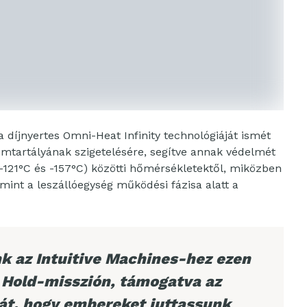
 díjnyertes Omni-Heat Infinity technológiáját ismét
iumtartályának szigetelésére, segítve annak védelmét
(-121°C és -157°C) közötti hőmérsékletektől, miközben
mint a leszállóegység működési fázisa alatt a
k az Intuitive Machines-hez ezen
 Hold-misszión, támogatva az
ját, hogy embereket juttassunk