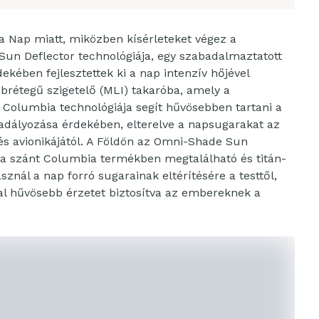
a Nap miatt, miközben kísérleteket végez a
un Deflector technológiája, egy szabadalmaztatott
ében fejlesztettek ki a nap intenzív hőjével
brétegű szigetelő (MLI) takaróba, amely a
 A Columbia technológiája segít hűvösebben tartani a
adályozása érdekében, elterelve a napsugarakat az
és avionikájától. A Földön az Omni-Shade Sun
ra szánt Columbia termékben megtalálható és titán-
sznál a nap forró sugarainak eltérítésére a testtől,
al hűvösebb érzetet biztosítva az embereknek a