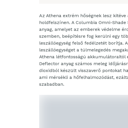
Az Athena extrém hőségnek lesz kitéve 
holdfelszínen. A Columbia Omni-Shade S
anyag, amelyet az emberek védelme érdek
szemben, beépítésre fog kerülni egy töb
leszállóegység felső fedélzetét borítja.
leszállóegységet a túlmelegedés megak
Athena létfontosságú akkumulátoraitól 
Deflector anyag számos meleg időjárás
dioxidból készült visszaverő pontokat ha
ami mérsékli a hőfelhalmozódást, ezált
szabadban.