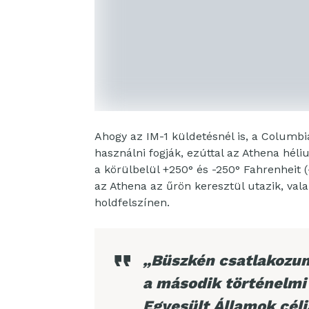
Ahogy az IM-1 küldetésnél is, a Columbia
használni fogják, ezúttal az Athena hél
a körülbelül +250° és -250° Fahrenheit 
az Athena az űrön keresztül utazik, vala
holdfelszínen.
„Büszkén csatlakozun
a második történelmi
Egyesült Államok cél