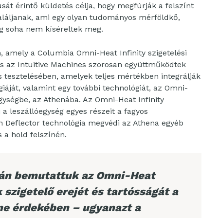
usát érintő küldetés célja, hogy megfúrják a felszínt
aláljanak, ami egy olyan tudományos mérföldkő,
g soha nem kíséreltek meg.
n, amely a Columbia Omni-Heat Infinity szigetelési
és az Intuitive Machines szorosan együttműködtek
 tesztelésében, amelyek teljes mértékben integrálják
iáját, valamint egy további technológiát, az Omni-
gységbe, az Athenába. Az Omni-Heat Infinity
 a leszállóegység egyes részeit a fagyos
 Deflector technológia megvédi az Athena egyéb
 a hold felszínén.
rán bemutattuk az Omni-Heat
 szigetelő erejét és tartósságát a
me érdekében – ugyanazt a