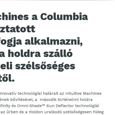
chines a Columbia
ztatott
fogja alkalmazni,
 holdra szálló
eli szélsőséges
ől.
nnovatív technológiai határait az Intuitive Machines
égének bővítésével, a második történelmi holdra
nfinity és Omni-Shade™ Sun Deflector technológiái
 az űrben és a Holdon uralkodó szélsőségesen hideg