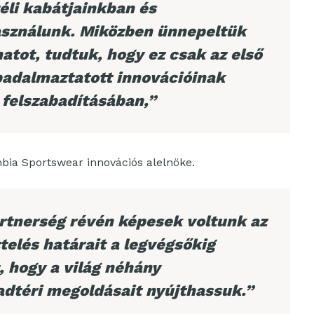
téli kabátjainkban és
asználunk. Miközben ünnepeltük
natot, tudtuk, hogy ez csak az első
badalmaztatott innovációinak
 felszabadításában,”
ia Sportswear innovációs alelnöke.
tnerség révén képesek voltunk az
elés határait a legvégsőkig
, hogy a világ néhány
adtéri megoldásait nyújthassuk.”