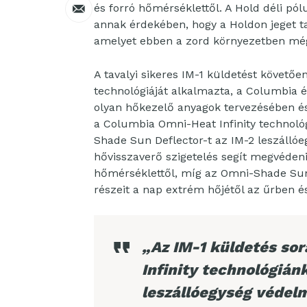
és forró hőmérséklettől. A Hold déli pól
annak érdekében, hogy a Holdon jeget t
amelyet ebben a zord környezetben mé
A tavalyi sikeres IM-1 küldetést követőe
technológiáját alkalmazta, a Columbia 
olyan hőkezelő anyagok tervezésében és
a Columbia Omni-Heat Infinity technológ
Shade Sun Deflector-t az IM-2 leszállóe
hővisszaverő szigetelés segít megvédeni
hőmérséklettől, míg az Omni-Shade Sun
részeit a nap extrém hőjétől az űrben és
„Az IM-1 küldetés so
Infinity technológiánk
leszállóegység védel