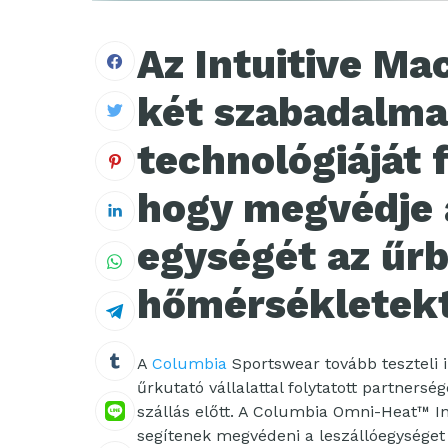
Az Intuitive Ma
két szabadalma
technológiáját 
hogy megvédje a
egységét az űrb
hőmérsékletekt
A
Columbia
Sportswear tovább teszteli i
űrkutató vállalattal folytatott partners
szállás előtt. A Columbia Omni-Heat™ I
segítenek megvédeni a leszállóegységet