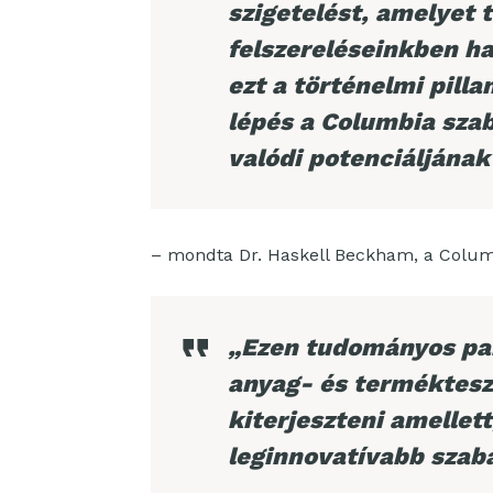
szigetelést, amelyet 
felszereléseinkben h
ezt a történelmi pilla
lépés a Columbia sza
valódi potenciáljának
– mondta Dr. Haskell Beckham, a Columb
„Ezen tudományos par
anyag- és termékteszt
kiterjeszteni amellett
leginnovatívabb szab