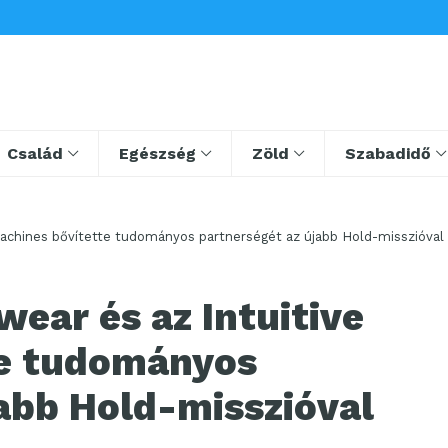
Család
Egészség
Zöld
Szabadidő
Machines bővítette tudományos partnerségét az újabb Hold-misszióval
ear és az Intuitive
te tudományos
abb Hold-misszióval