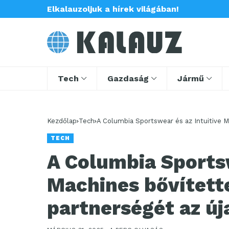
Elkalauzoljuk a hírek világában!
Tech
Gazdaság
Jármű
Kezdőlap
Tech
A Columbia Sportswear és az Intuitive 
TECH
A Columbia Sportsw
Machines bővítet
partnerségét az új