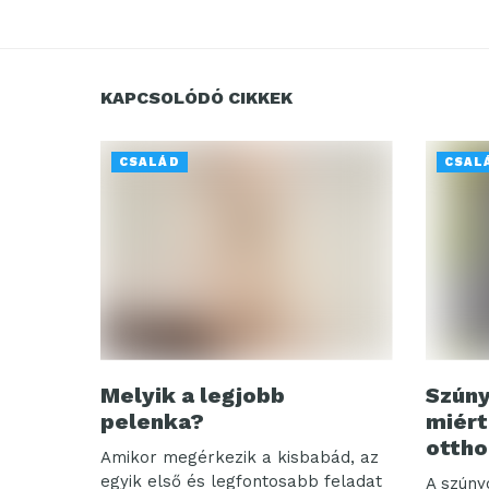
KAPCSOLÓDÓ CIKKEK
CSALÁD
CSAL
Melyik a legjobb
Szúny
pelenka?
miért
ottho
Amikor megérkezik a kisbabád, az
egyik első és legfontosabb feladat
A szúny