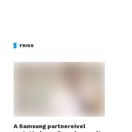
FRISS
A Samsung partnereivel