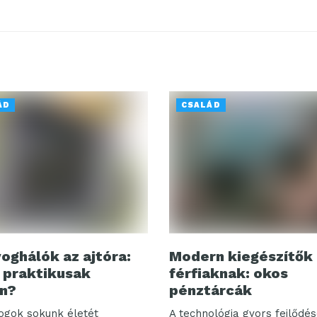
ÁD
CSALÁD
oghálók az ajtóra:
Modern kiegészítők
 praktikusak
férfiaknak: okos
n?
pénztárcák
ogok sokunk életét
A technológia gyors fejlődé