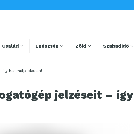
Család
Egészség
Zöld
Szabadidő
 így használja okosan!
gatógép jelzéseit – így