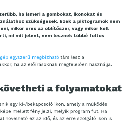
erűbb, ha ismeri a gombokat, ikonokat és
sználathoz szükségesek. Ezek a piktogramok nem
eni, mikor üres az öblítőszer, vagy mikor kell
ti, mi mit jelent, nem lesznek többé foltos
ép egyszerű megbízható
társ lesz a
kor, ha az előírásoknak megfelelően használja.
követheti a folyamatokat
enik egy ki-/bekapcsoló ikon, amely a működés
képe mellett fény jelzi, melyik program fut. Ha
al növelhető ez az idő, és az erre szolgáló ikon is