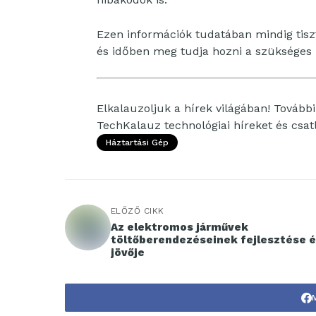
Ezen információk tudatában mindig tis
és időben meg tudja hozni a szükséges 
Elkalauzoljuk a hírek világában! További 
TechKalauz technológiai híreket és csa
Háztartási Gép
ELŐZŐ CIKK
Az elektromos járművek
töltőberendezéseinek fejlesztése 
jövője