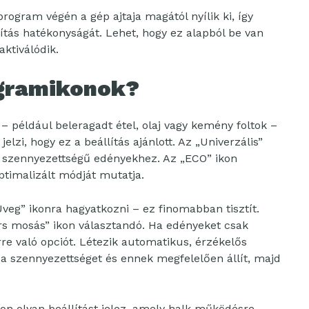
rogram végén a gép ajtaja magától nyílik ki, így
rítás hatékonyságát. Lehet, hogy ez alapból be van
ktiválódik.
ogramikonok?
 például beleragadt étel, olaj vagy kemény foltok –
lzi, hogy ez a beállítás ajánlott. Az „Univerzális”
os szennyezettségű edényekhez. Az „ECO” ikon
ptimalizált módját mutatja.
eg” ikonra hagyatkozni – ez finomabban tisztít.
ors mosás” ikon választandó. Ha edényeket csak
erre való opciót. Létezik automatikus, érzékelős
a szennyezettséget és ennek megfelelően állít, majd
kon olyan beállítást jelez, amely halk működésre