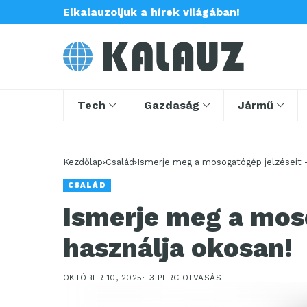
Elkalauzoljuk a hírek világában!
Tech
Gazdaság
Jármű
Kezdőlap
Család
Ismerje meg a mosogatógép jelzéseit –
CSALÁD
Ismerje meg a moso
használja okosan!
OKTÓBER 10, 2025
3 PERC OLVASÁS