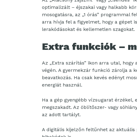
optimalizált – éjszakai vagy halkabb kö
mosogatásra, az „1 órás” programmal felg
arra hívja fel a figyelmet, hogy a gépet 
lerakódásokat és kellemetlen szagokat.
Extra funkciók – m
Az „Extra szárítás” ikon arra utal, hogy
végén. A gyermekzár funkció zárolja a 
beavatkozás. Ha csak kevés edényt mosna,
energiát használ.
Ha a gép gyengébb vízsugarat érzékel, ezt
megszakadt. Az öblítőszer- vagy sóhiányt
az adott tartályt.
A digitális kijelzőn feltűnhet az aktuáli
hibakódok is.