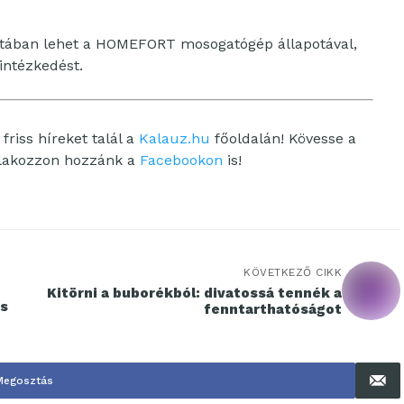
ztában lehet a HOMEFORT mosogatógép állapotával,
intézkedést.
friss híreket talál a
Kalauz.hu
főoldalán! Kövesse a
tlakozzon hozzánk a
Facebookon
is!
KÖVETKEZŐ CIKK
Kitörni a buborékból: divatossá tennék a
és
fenntarthatóságot
Megosztás