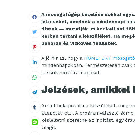
A mosogatógép kezelése sokkal egysz
jelzéseket, amelyek a mindennapi ha
díszek — mutatják, mikor kell sót tölt
karban tartani a készüléket. Ha megér
poharak és vízköves felületek.
A jó hír az, hogy a
HOMEFORT mosogatóg
mindennapokban. Természetesen csak ak
Lássuk most az alapokat.
Jelzések, amikkel 
Amint bekapcsolja a készüléket, megjel
állapotát jelzi. A programválasztó gomb 
késleltetni szeretné az indítást, egy óráv
világít.