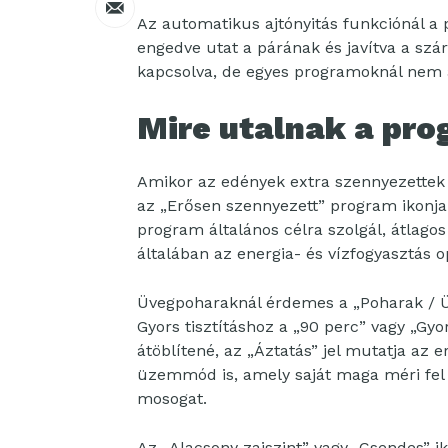
Az automatikus ajtónyitás funkciónál a p
engedve utat a párának és javítva a szá
kapcsolva, de egyes programoknál nem a
Mire utalnak a pr
Amikor az edények extra szennyezettek –
az „Erősen szennyezett” program ikonja je
program általános célra szolgál, átlag
általában az energia- és vízfogyasztás o
Üvegpoharaknál érdemes a „Poharak / Üv
Gyors tisztításhoz a „90 perc” vagy „Gy
átöblítené, az „Áztatás” jel mutatja az 
üzemmód is, amely saját maga méri fel 
mosogat.
Az „Alacsony zajszint” vagy „Csendes” i