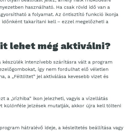
rnyezetben használható. Ha csak rövid idő van a
yorsítható a folyamat. Az öntisztító funkció ikonja
is időnként takarítani kell – ezzel megelőzheti a
it lehet még aktiválni?
 a készülék intenzívebb szárításra vált a program
kezelőgombokat, így nem fordulhat elő véletlen
 a „Féltöltet” jel aktiválása kevesebb vizet és
 a „Vízhiba” ikon jelezheti, vagyis a vízellátás
 különféle jelzések mutatják, akkor újra kell tölteni
s program hátralévő ideje, a késleltetés beállítása vagy