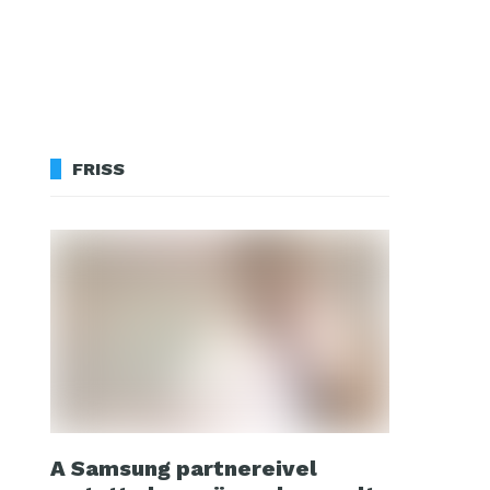
FRISS
A Samsung partnereivel