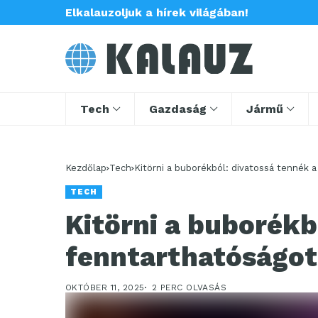
Elkalauzoljuk a hírek világában!
Tech
Gazdaság
Jármű
Kezdőlap
Tech
Kitörni a buborékból: divatossá tennék 
TECH
Kitörni a buborékb
fenntarthatóságot
OKTÓBER 11, 2025
2 PERC OLVASÁS