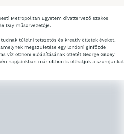
esti Metropolitan Egyetem divattervező szakos
le Day műsorvezetője.
udnak túlélni tetszetős és kreatív ötletek éveket,
n, amelynek megszületése egy londoni ginfőzde
s víz otthoni előállításának ötletét George Gilbey
vén napjainkban már otthon is olthatjuk a szomjunkat