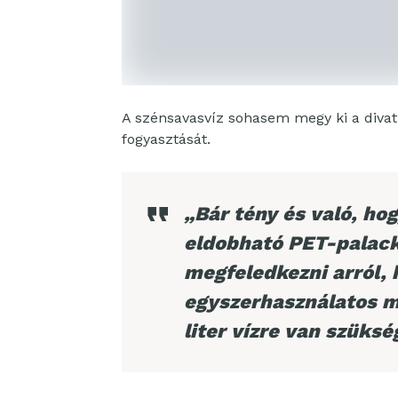
A szénsavasvíz sohasem megy ki a divatb
fogyasztását.
„Bár tény és való, hog
eldobható PET-palac
megfeledkezni arról, h
egyszerhasználatos m
liter vízre van szüksé