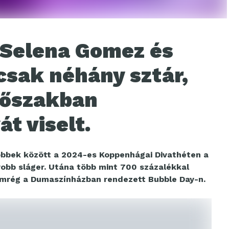
 Selena Gomez és
csak néhány sztár,
időszakban
t viselt.
öbbek között a 2024-es Koppenhágai Divathéten a
obb sláger. Utána több mint 700 százalékkal
nemrég a Dumaszínházban rendezett Bubble Day-n.