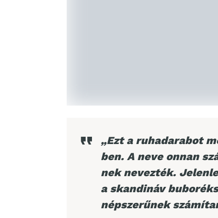
„Ezt a ruhadarabot mé
ben. A neve onnan szá
nek nevezték. Jelenleg
a skandináv buboréks
népszerűnek számíta