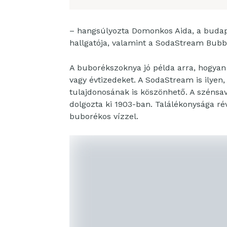
– hangsúlyozta Domonkos Aida, a budap
hallgatója, valamint a SodaStream Bubb
A buborékszoknya jó példa arra, hogyan t
vagy évtizedeket. A SodaStream is ilye
tulajdonosának is köszönhető. A szénsava
dolgozta ki 1903-ban. Találékonysága ré
buborékos vízzel.