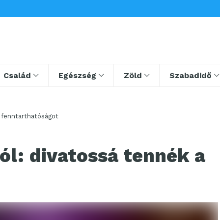
Család
Egészség
Zöld
Szabadidő
a fenntarthatóságot
ól: divatossá tennék a