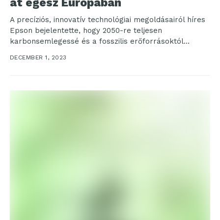
át egész Európában
A precíziós, innovatív technológiai megoldásairól híres
Epson bejelentette, hogy 2050-re teljesen
karbonsemlegessé és a fosszilis erőforrásoktól
mentessé alakítja működését. Az elmúlt években
DECEMBER 1, 2023
már...