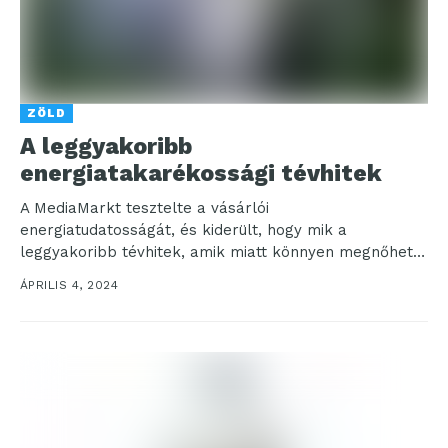
ZÖLD
A leggyakoribb
energiatakarékossági tévhitek
A MediaMarkt tesztelte a vásárlói
energiatudatosságát, és kiderült, hogy mik a
leggyakoribb tévhitek, amik miatt könnyen megnőhet
az energiaszámlánk. Egy kvíz segítségével a...
ÁPRILIS 4, 2024