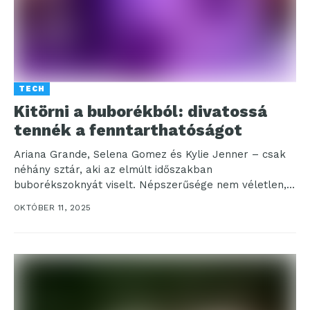
TECH
Kitörni a buborékból: divatossá
tennék a fenntarthatóságot
Ariana Grande, Selena Gomez és Kylie Jenner – csak
néhány sztár, aki az elmúlt időszakban
buborékszoknyát viselt. Népszerűsége nem véletlen,
hiszen többek között...
OKTÓBER 11, 2025