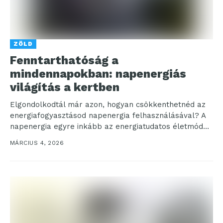
ZÖLD
Fenntarthatóság a
mindennapokban: napenergiás
világítás a kertben
Elgondolkodtál már azon, hogyan csökkenthetnéd az
energiafogyasztásod napenergia felhasználásával? A
napenergia egyre inkább az energiatudatos életmód
részévé válik, különösen, ha a kert megvilágításáról...
MÁRCIUS 4, 2026