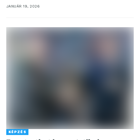
elismert fenntarthatósági értékelésén. Az elismerés
JANUÁR 19, 2026
jelentős előrelépést...
KÉPZÉS