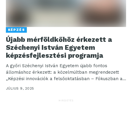
KÉPZÉS
Újabb mérföldkőhöz érkezett a
Széchenyi István Egyetem
képzésfejlesztési programja
A győri Széchenyi István Egyetem újabb fontos
állomáshoz érkezett: a közelmúltban megrendezett
„Képzési innovációk a felsőoktatásban – Fókuszban a
piaci kapcsolatok” című konferencián...
JÚLIUS 9, 2025
HIRDETÉS