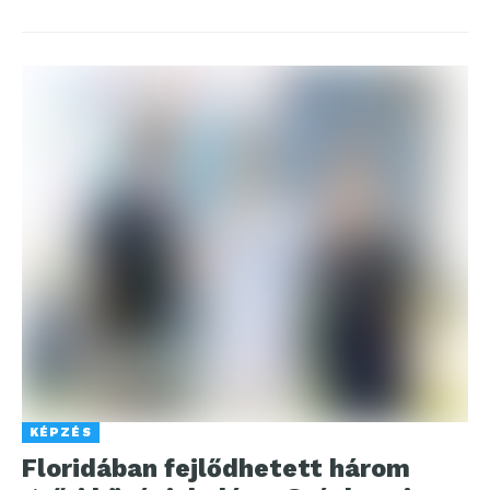
KÉPZÉS
Floridában fejlődhetett három