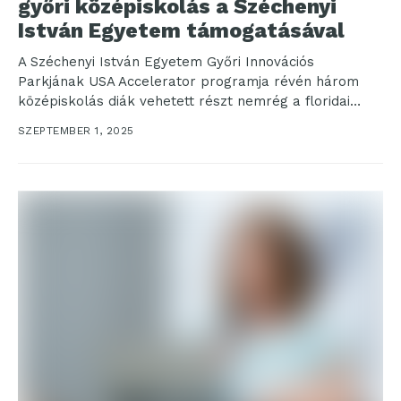
győri középiskolás a Széchenyi
István Egyetem támogatásával
A Széchenyi István Egyetem Győri Innovációs
Parkjának USA Accelerator programja révén három
középiskolás diák vehetett részt nemrég a floridai
DME Academy sport- és...
SZEPTEMBER 1, 2025