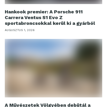
Hankook premier: A Porsche 911
Carrera Ventus S1 Evo Z
sportabroncsokkal kerül ki a gyárból
AUGUSZTUS 1, 2026
A Művészetek Völgyében debütál a