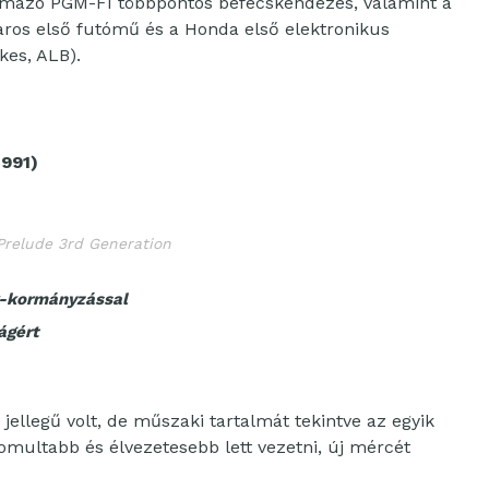
ármazó PGM-FI többpontos befecskendezés, valamint a
aros első futómű és a Honda első elektronikus
kes, ALB).
1991)
relude 3rd Generation
k-kormányzással
ágért
jellegű volt, de műszaki tartalmát tekintve az egyik
nomultabb és élvezetesebb lett vezetni, új mércét