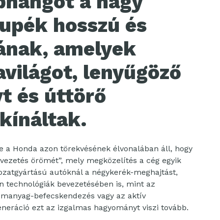
phangot a nagy
kupék hosszú és
tának, amelyek
világot, lenyűgöző
t és úttörő
kínáltak.
 a Honda azon törekvésének élvonalában áll, hogy
„vezetés örömét”, mely megközelítés a cég egyik
orozatgyártású autóknál a négykerék-meghajtást,
an technológiák bevezetésében is, mint az
zemanyag-befecskendezés vagy az aktív
eneráció ezt az izgalmas hagyományt viszi tovább.