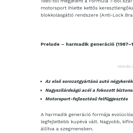
1985-től megjelent a Formula 1-ből sz
motorsport ihlette kettős keresztlengők
blokkolásgátló rendszere (Anti-Lock Bra
Prelude – harmadik generáció (1987–
Honda P
Az első sorozatgyártású autó négykeré
Nagyszilárdságú acél a fokozott biztons
Motorsport-fejlesztésű felfüggesztés
A harmadik generáció formája evolúciós 
legfejlettebb kupévá vált. Nagyobb, kifi
állítva a szegmensben.