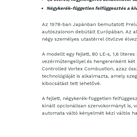
Négykerék-független felfüggesztés a k
Az 1978-ban Japánban bemutatott Prelu
autószalonon debütált Európában. Az ala
négy személyes utastérrel ötvözve élveze
A modellt egy fejlett, 80 LE-s, 1,6 liter
vezérműtengellyel és hengerenként ké
Controlled Vortex Combustion, azaz öss
technológiáját is alkalmazta, amely sz
kibocsátást tett lehetővé.
A fejlett, négykerék-független felfügges
kínált opcionálisan szervokormányt is,
automata váltó kényelmét kézi váltós ha