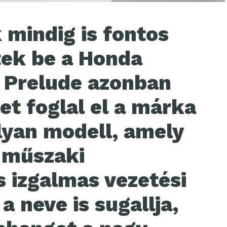
 mindig is fontos
tek be a Honda
a Prelude azonban
et foglal el a márka
lyan modell, amely
l műszaki
 izgalmas vezetési
a neve is sugallja,