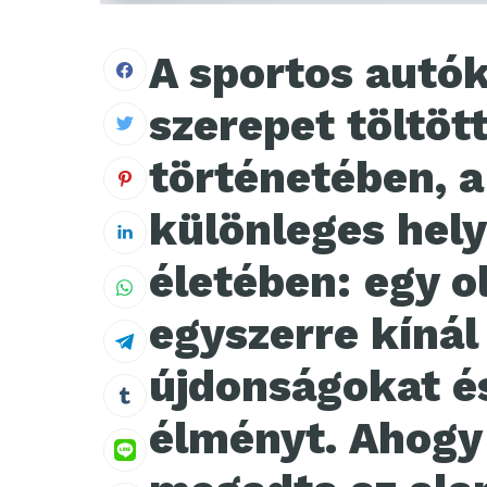
A sportos autók
szerepet töltöt
történetében, 
különleges hely
életében: egy o
egyszerre kíná
újdonságokat és
élményt. Ahogy 