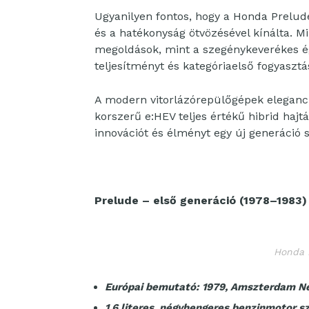
Ugyanilyen fontos, hogy a Honda Prelude
és a hatékonyság ötvözésével kínálta. M
megoldások, mint a szegénykeverékes é
teljesítményt és kategóriaelső fogyasztás
A modern vitorlázórepülőgépek eleganciáj
korszerű e:HEV teljes értékű hibrid haj
innovációt és élményt egy új generáció 
Prelude – első generáció (1978–1983)
Honda 
Európai bemutató: 1979, Amszterdam N
1,6 literes, négyhengeres benzinmotor 