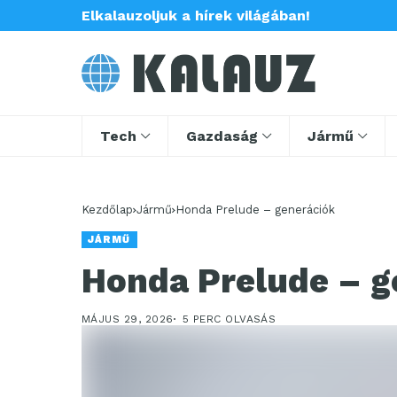
Elkalauzoljuk a hírek világában!
Tech
Gazdaság
Jármű
Kezdőlap
Jármű
Honda Prelude – generációk
JÁRMŰ
Honda Prelude – g
MÁJUS 29, 2026
5 PERC OLVASÁS