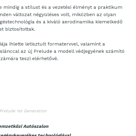
 mindig a stílust és a vezetési élményt a praktikum
inden változat négyüléses volt, miközben az olyan
géstechnológia és a kiváló aerodinamika kiemelkedő
t biztosítottak.
a ihlette letisztult formatervvel, valamint a
táslánccal az új Prelude a modell védjegyének számító
számára teszi elérhetővé.
Prelude 1st Generation
emzetközi Autószalon
szegénykeverékes technológiával