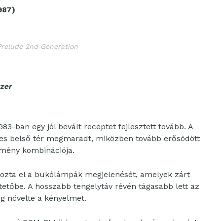
987)
relude 2nd Generation
szer
83-ban egy jól bevált receptet fejlesztett tovább. A
éses belső tér megmaradt, miközben tovább erősödött
élmény kombinációja.
hozta el a bukólámpák megjelenését, amelyek zárt
etőbe. A hosszabb tengelytáv révén tágasabb lett az
ig növelte a kényelmet.