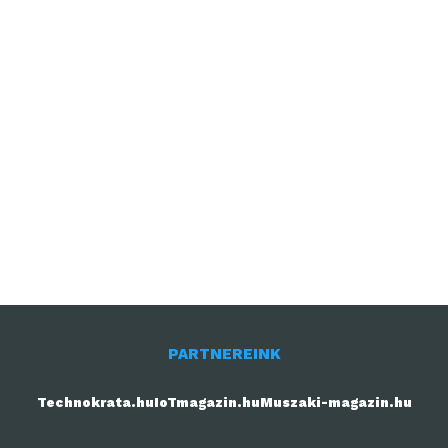
PARTNEREINK
Technokrata.hu
IoTmagazin.hu
Muszaki-magazin.hu