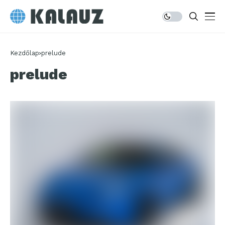
Kezdőlap
prelude
prelude