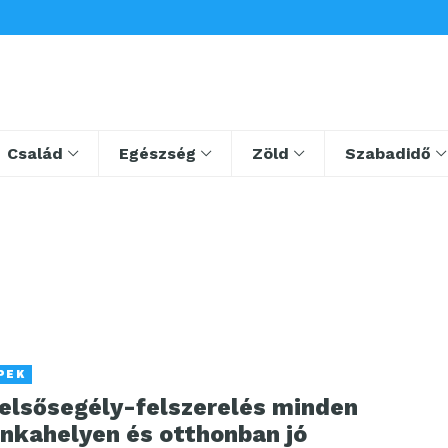
Család
Egészség
Zöld
Szabadidő
PEK
 elsősegély-felszerelés minden
nkahelyen és otthonban jó