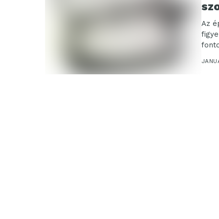
szo
Az é
figy
font
igény
JANU