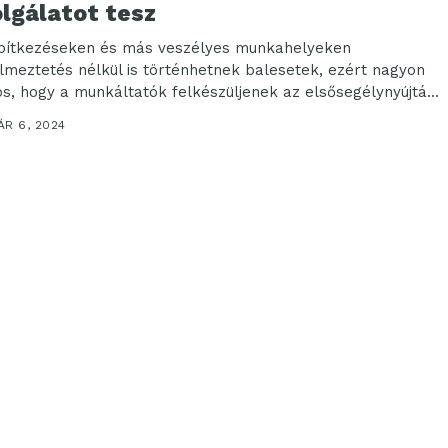
lgálatot tesz
pítkezéseken és más veszélyes munkahelyeken
elmeztetés nélkül is történhetnek balesetek, ezért nagyon
os, hogy a munkáltatók felkészüljenek az elsősegélynyújtást
lő vészhelyzetekre. Biztosítani...
ÁR 6, 2024