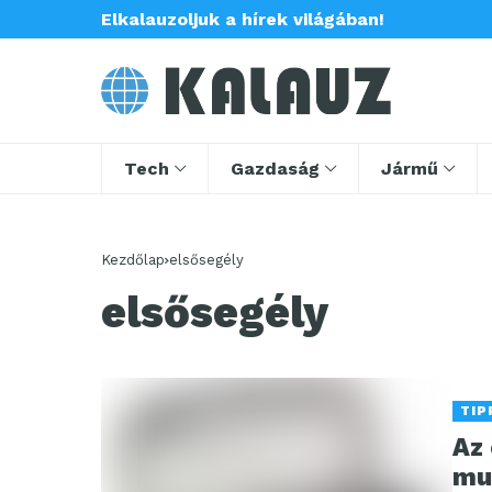
Elkalauzoljuk a hírek világában!
Tech
Gazdaság
Jármű
Kezdőlap
elsősegély
elsősegély
TIP
Az
mu