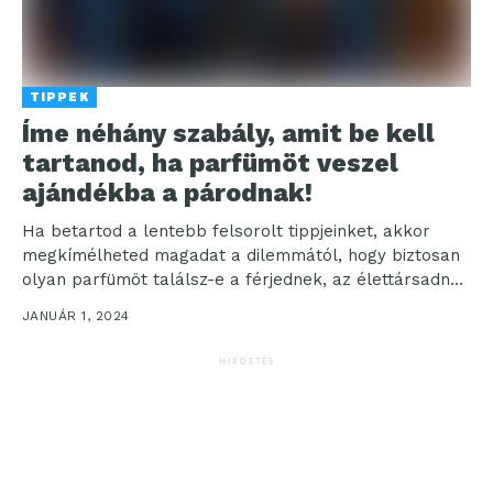
TIPPEK
Íme néhány szabály, amit be kell
tartanod, ha parfümöt veszel
ajándékba a párodnak!
Ha betartod a lentebb felsorolt tippjeinket, akkor
megkímélheted magadat a dilemmától, hogy biztosan
olyan parfümöt találsz-e a férjednek, az élettársadnak
vagy a párodnak...
JANUÁR 1, 2024
HIRDETÉS