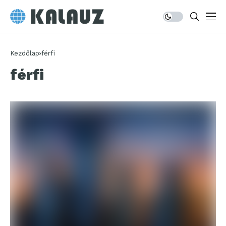
Kezdőlap
férfi
férfi