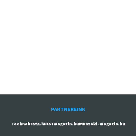
PARTNEREINK
Technokrata.hu
IoTmagazin.hu
Muszaki-magazin.hu