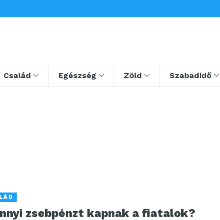
Család
Egészség
Zöld
Szabadidő
LÁD
nnyi zsebpénzt kapnak a fiatalok?