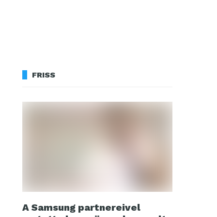
FRISS
A Samsung partnereivel