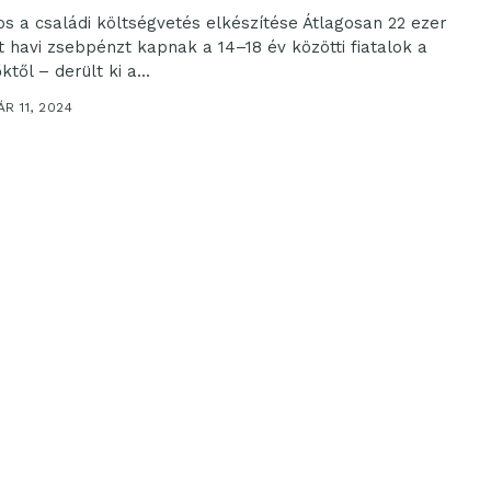
os a családi költségvetés elkészítése Átlagosan 22 ezer
nt havi zsebpénzt kapnak a 14–18 év közötti fiatalok a
ktől – derült ki a...
R 11, 2024