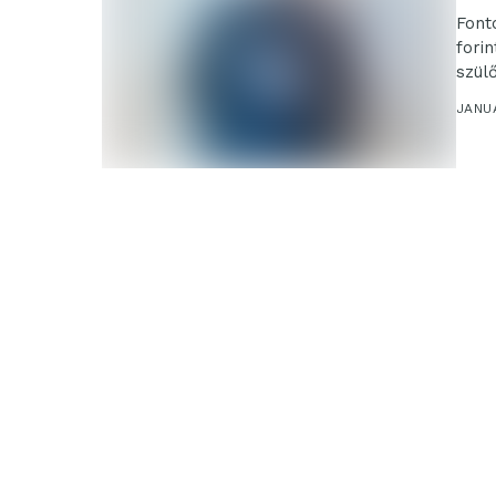
Font
fori
szülő
JANUÁ