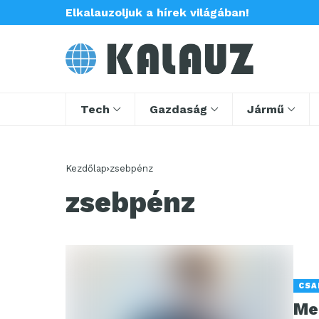
Elkalauzoljuk a hírek világában!
Tech
Gazdaság
Jármű
Kezdőlap
zsebpénz
zsebpénz
CSA
Me